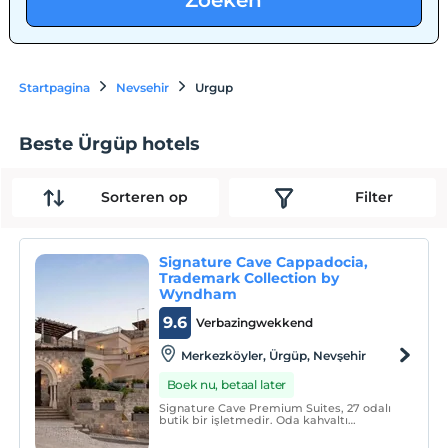
Zoeken
Startpagina
Nevsehir
Urgup
Beste Ürgüp hotels
Sorteren op
Filter
Signature Cave Cappadocia,
Trademark Collection by
Wyndham
9.6
Verbazingwekkend
Merkezköyler, Ürgüp, Nevşehir
Boek nu, betaal later
Signature Cave Premium Suites, 27 odalı
butik bir işletmedir. Oda kahvaltı
konseptinde hizmet vermektedir.