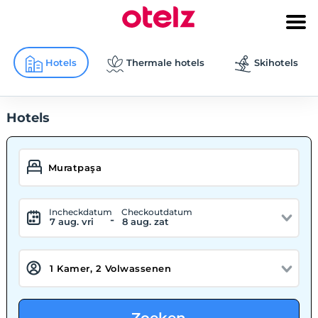
Hotels
Thermale hotels
Skihotels
Hotels
Incheckdatum
Checkoutdatum
-
7 aug. vri
8 aug. zat