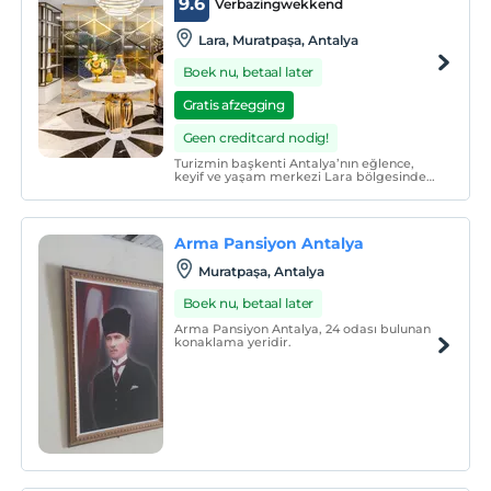
9.6
Verbazingwekkend
Lara, Muratpaşa, Antalya
Boek nu, betaal later
Gratis afzegging
Geen creditcard nodig!
Turizmin başkenti Antalya’nın eğlence,
keyif ve yaşam merkezi Lara bölgesinde
bulunan Lexia Hotels, şehrin nabzını
tutmak istediğinizde size özel, seçkin bir
dünya sunuyor.
Arma Pansiyon Antalya
Muratpaşa, Antalya
Boek nu, betaal later
Arma Pansiyon Antalya, 24 odası bulunan
konaklama yeridir.