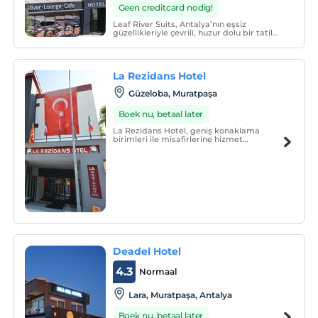
Geen creditcard nodig!
Leaf River Suits, Antalya’nın eşsiz
güzellikleriyle çevrili, huzur dolu bir tatil
deneyimi sunan özel bir oteldir. Nehir
kenarındaki konumu ve etkileyici doğal
şelalesiyle misafirlerine unutulmaz anlar
yaşatır.
La Rezidans Hotel
Güzeloba, Muratpaşa
Boek nu, betaal later
La Rezidans Hotel, geniş konaklama
birimleri ile misafirlerine hizmet
vermektedir.
Deadel Hotel
4.3
Normaal
Lara, Muratpaşa, Antalya
Boek nu, betaal later