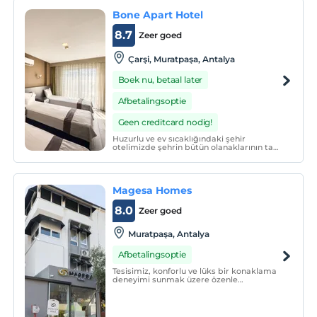
Bone Apart Hotel
8.7
Zeer goed
Çarşi, Muratpaşa, Antalya
Boek nu, betaal later
Afbetalingsoptie
Geen creditcard nodig!
Huzurlu ve ev sıcaklığındaki şehir
otelimizde şehrin bütün olanaklarının tam
ortasında eşsiz bir deneyim yaşayarak
tatilinizi unutulmaz anılar eşliğinde
deneyimleyebilirsiniz
Magesa Homes
8.0
Zeer goed
Muratpaşa, Antalya
Afbetalingsoptie
Tesisimiz, konforlu ve lüks bir konaklama
deneyimi sunmak üzere özenle
tasarlanmıştır. Geniş ve ferah bir alana
sahip olan odamızda, rahatınız için
ihtiyacınız olan her şey düşünülmüştür.