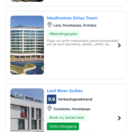
Maxihomes Sirius Town
Lara, Muratpaşa, Antalya
Afbetalingsoptie
Plaja ve tarihi mekanlara yakın konumdaki
şık ve zarif dairemiz, aileler, çiftler ve
arkadaş grupları için mükemmel bir kaçış
noktası sunuyor.
Leaf River Suites
9.6
Verbazingwekkend
Güzeloba, Muratpaşa
Boek nu, betaal later
Gratis afzegging