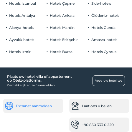
Hotels Istanbul
Hotels Çeşme
Side-hotels
Hotels Antalya
Hotels Ankara
Ölüdeniz-hotels
Alanya-hotels
Hotels Mardin
Hotels Cunda
Ayvalık-hotels
Hotels Eskişehir
Amasra-hotels
Hotels Izmir
Hotels Bursa
Hotels Cyprus
Plaats uw hotel, villa of appartement
op Otelz-platforms.
Voeg uw hotel toe
Gemakkelijk en zelf aanmelden
Extranet aanmelden
Laat ons u bellen
+90 850 333 0 220