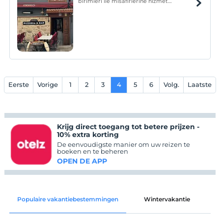
birimleri ile misafirlerine hizmet
vermektedir.
Eerste
Vorige
1
2
3
4
5
6
Volg.
Laatste
Krijg direct toegang tot betere prijzen -
10% extra korting
De eenvoudigste manier om uw reizen te
boeken en te beheren
OPEN DE APP
Populaire vakantiebestemmingen
Wintervakantie
C