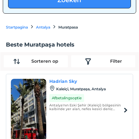
Zoeken
Startpagina
Antalya
Muratpasa
Beste Muratpaşa hotels
Sorteren op
Filter
Hadrian Sky
Kaleiçi, Muratpaşa, Antalya
Afbetalingsoptie
Antalya'nın Eski Şehir (Kaleiçi) bölgesinin
kalbinde yer alan, nefes kesici deniz
manzarasına sahip bu şık 1 yatak odalı
dairede konaklayın.