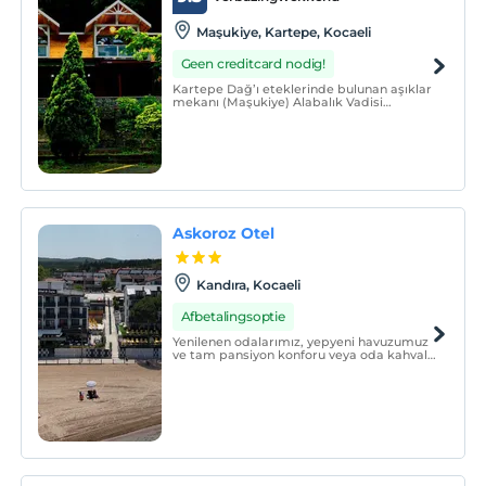
Maşukiye, Kartepe, Kocaeli
Geen creditcard nodig!
Kartepe Dağ’ı eteklerinde bulunan aşıklar
mekanı (Maşukiye) Alabalık Vadisi
içerisinde; dere sesinin kuş seslerine
karıştığı, orman ağaçları arasında ahşap
mimarisiyle dikkati çeken otel odalarımız
seçkin ailelerimize hizmet vermektedir.
Askoroz Otel
Kandıra, Kocaeli
Afbetalingsoptie
Yenilenen odalarımız, yepyeni havuzumuz
ve tam pansiyon konforu veya oda kahvaltı
seçeneği ile unutulmaz bir tatil sizi
bekliyor!