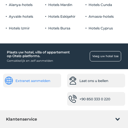
Alanya-hotels
Hotels Mardin
Hotels Cunda
Ayvalık-hotels
Hotels Eskişehir
Amasra-hotels
Hotels Izmir
Hotels Bursa
Hotels Cyprus
Plaats uw hotel, villa of appartement
op Otelz-platforms.
Voeg uw hotel toe
Gemakkelijk en zelf aanmelden
Extranet aanmelden
Laat ons u bellen
+90 850 333 0 220
Klantenservice