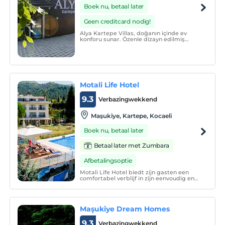
Boek nu, betaal later
Geen creditcard nodig!
Alya Kartepe Villas, doğanın içinde ev
konforu sunar. Özenle dizayn edilmiş
yaşam alanları, şık dekorasyonu ve
ergonomik yapısıyla rahatlık ve huzur
verir, değerli hissettirir.
Motali Life Hotel
9.3
Verbazingwekkend
Maşukiye, Kartepe, Kocaeli
Boek nu, betaal later
Betaal later met Zumbara
Afbetalingsoptie
Motali Life Hotel biedt zijn gasten een
comfortabel verblijf in zijn eenvoudig en
elegant ingerichte kamers. De faciliteit
stelt u in staat om een aangename
vakantie te hebben in zowel zakelijke als
toeristische reizen.
Maşukiye Dream Homes
9.3
Verbazingwekkend