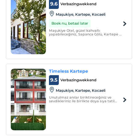
9.6
Verbazingwekkend
Maşukiye, Kartepe, Kocaeli
Boek nu, betaal later
Maşukiye Otel, güzel kahvaltı
yapabileceğiniz, Sapanca Gölü, Kartepe de
kayak, ATV, teleferik, cam teras gibi
aktivitelerle zaman geçirilecek bir
konumda.
Timeless Kartepe
9.5
Verbazingwekkend
Maşukiye, Kartepe, Kocaeli
Unutulmaz anılar biriktireceğiniz ve
sevdikleriniz ile birlikte doya sıya tatil
keyfini yaşayacağınız benzersiz bir
konaklama deneyimi!