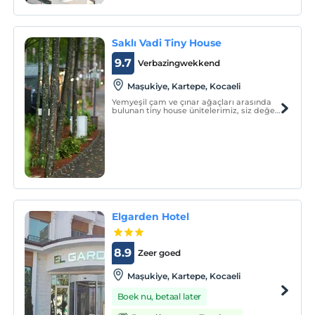
geçirebilecekleri yaşam alanlarından
yararlanabilirler.
Saklı Vadi Tiny House
9.7
Verbazingwekkend
Maşukiye, Kartepe, Kocaeli
Yemyeşil çam ve çınar ağaçları arasında
bulunan tiny house ünitelerimiz, siz değerli
müşterilerimizin konforlu ve huzurlu bir
tatil geçirebilmesi için en ince detaylar ve
teknolojik imkanlar ile hazırlanmıştır.
Elgarden Hotel
8.9
Zeer goed
Maşukiye, Kartepe, Kocaeli
Boek nu, betaal later