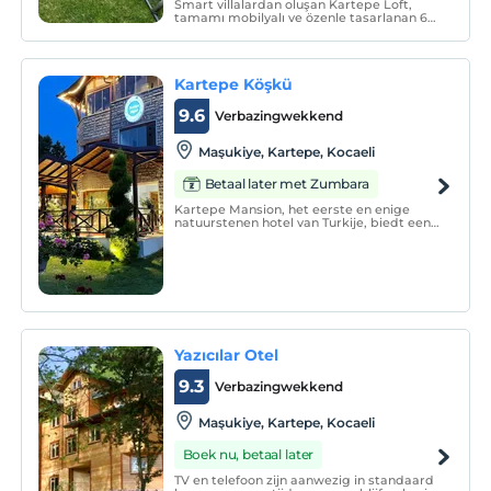
Smart villalardan oluşan Kartepe Loft,
tamamı mobilyalı ve özenle tasarlanan 6
villadan oluşuyor. Samanlı Dağları'nın
eteklerinde kayalık bir yüzeye oturan
yaşam alanları, bölgenin doğal güzelliğiyle
iç içe geçerek yeşili kucaklıyor.
Kartepe Köşkü
9.6
Verbazingwekkend
Maşukiye, Kartepe, Kocaeli
Betaal later met Zumbara
Kartepe Mansion, het eerste en enige
natuurstenen hotel van Turkije, biedt een
unieke vakantiemogelijkheid voor
diegenen die rust en vrede in de natuur
zoeken.
Yazıcılar Otel
9.3
Verbazingwekkend
Maşukiye, Kartepe, Kocaeli
Boek nu, betaal later
TV en telefoon zijn aanwezig in standaard