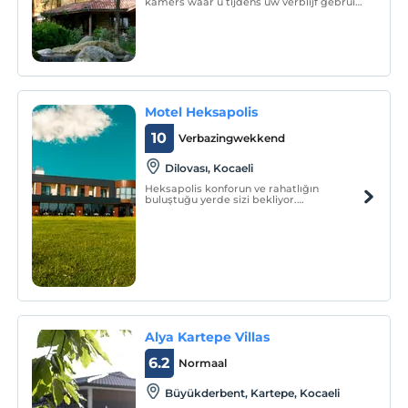
kamers waar u tijdens uw verblijf gebruik
van kunt maken. Er is roomservice
beschikbaar. Het hotel ligt op 83 km van
de luchthaven Sabiha Gokcen en op 15 km
van het skicentrum Kartepe.
Motel Heksapolis
10
Verbazingwekkend
Dilovası, Kocaeli
Heksapolis konforun ve rahatlığın
buluştuğu yerde sizi bekliyor.
Sunduğumuz sayısız olanağın ve hizmetin
tadını çıkarabilir ve ziyaretinizi unutulmaz
bir anıya dönüştürebilirsiniz.
Alya Kartepe Villas
6.2
Normaal
Büyükderbent, Kartepe, Kocaeli