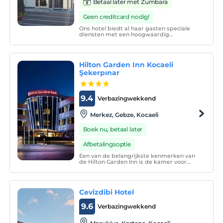
Betaal later met Zumbara
Geen creditcard nodig!
Ons hotel biedt al haar gasten speciale
diensten met een hoogwaardig
serviceconcept, waar ze in vier seizoenen
een aangename en comfortabele tijd
kunnen doorbrengen tijdens vakanties en
zakenreizen.
Hilton Garden Inn Kocaeli
Şekerpınar
9.4
Verbazingwekkend
Merkez, Gebze, Kocaeli
Boek nu, betaal later
Afbetalingsoptie
Een van de belangrijkste kenmerken van
de Hilton Garden Inn is de kamer voor
gehandicapten, die we tegenwoordig niet
in de meeste hotels en hostels kunnen
zien, en die is gebouwd met het oog op
gehandicapten.
Cevizdibi Hotel
9.6
Verbazingwekkend