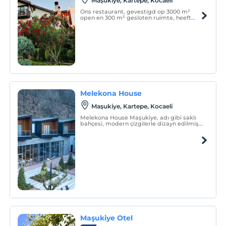
Maşukiye, Kartepe, Kocaeli
Ons restaurant, gevestigd op 3000 m²
open en 300 m² gesloten ruimte, heeft
een vergadercapaciteit van 200 personen
en een eetcapaciteit van 150 personen
tegelijk in een binnenruimte. 600
personen bedienen uw dinerorganisaties
in de open ruimte.
Melekona House
Maşukiye, Kartepe, Kocaeli
Melekona House Maşukiye, adı gibi saklı
bahçesi, modern çizgilerle dizayn edilmiş
büyüleyici ve huzur veren avlusunda hem
ruhen hem bedenen ahengi yakalayabilir,
sevdiklerinizle keyifli vakit geçirebilirsiniz.
Maşukiye Otel