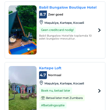
Babil Bungalow Boutique Hotel
8.7
Zeer goed
Maşukiye, Kartepe, Kocaeli
Geen creditcard nodig!
Babil Bungalow Hotel'de toplamda 10
adet bungalov mevcuttur.
Kartepe Loft
4.7
Normaal
Maşukiye, Kartepe, Kocaeli
Boek nu, betaal later
Betaal later met Zumbara
Afbetalingsoptie