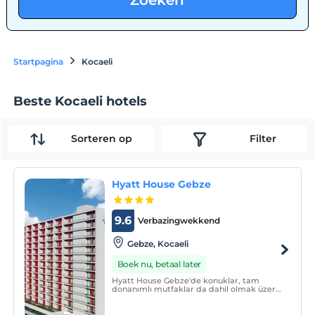
Zoeken
Startpagina
Kocaeli
Beste Kocaeli hotels
Sorteren op
Filter
Hyatt House Gebze
9.6
Verbazingwekkend
Gebze, Kocaeli
Boek nu, betaal later
Hyatt House Gebze'de konuklar, tam
donanımlı mutfaklar da dahil olmak üzere,
oyun odası, fitness center, sauna ve havuz
gibi tüm ihtiyaçlarını karşılayabilecekleri
ve boş vakitlerinde de zaman