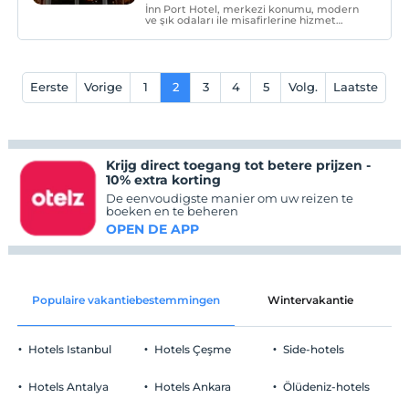
İnn Port Hotel, merkezi konumu, modern
ve şık odaları ile misafirlerine hizmet
vermektedir. Gebze Center'a 10 dk.
yürüme mesafesinde olup bütün resmi
kurumların yanı başında
konumlanmaktadır.
Eerste
Vorige
1
2
3
4
5
Volg.
Laatste
Krijg direct toegang tot betere prijzen -
10% extra korting
De eenvoudigste manier om uw reizen te
boeken en te beheren
OPEN DE APP
Populaire vakantiebestemmingen
Wintervakantie
C
Hotels Istanbul
Hotels Çeşme
Side-hotels
Hotels Antalya
Hotels Ankara
Ölüdeniz-hotels