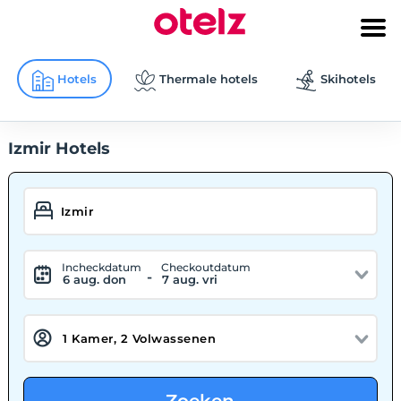
Hotels
Thermale hotels
Skihotels
Izmir Hotels
Incheckdatum
Checkoutdatum
-
6 aug. don
7 aug. vri