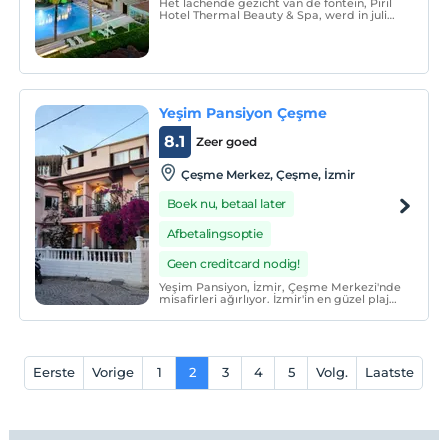
Het lachende gezicht van de fontein, Pırıl
Hotel Thermal Beauty & Spa, werd in juli
2004 geopend. Pırıl Hotel bestaat uit 140
kamers, waaronder 71 suites en 69
standaard kamers.
Yeşim Pansiyon Çeşme
8.1
Zeer goed
Çeşme Merkez, Çeşme, İzmir
Boek nu, betaal later
Afbetalingsoptie
Geen creditcard nodig!
Yeşim Pansiyon, İzmir, Çeşme Merkezi'nde
misafirleri ağırlıyor. İzmir'in en güzel plaj
ve koylarının yer aldığı son yılların gözde
tatil yeri cennet Çeşme'de, evinizdeki
rahatlık ve konforu bulabileceğiniz aile
pansiyonu olarak hizmet vermekteyiz.
Eerste
Vorige
1
2
3
4
5
Volg.
Laatste