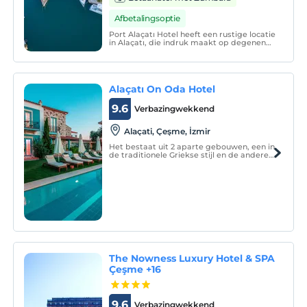
Afbetalingsoptie
Port Alaçatı Hotel heeft een rustige locatie
in Alaçatı, die indruk maakt op degenen
die het zien met zijn stranden die geschikt
zijn om te windsurfen, historische stenen
huizen en schattige straatjes; biedt haar
gasten de mogelijkheid om van de stress
v
Alaçatı On Oda Hotel
9.6
Verbazingwekkend
Alaçati, Çeşme, İzmir
Het bestaat uit 2 aparte gebouwen, een in
de traditionele Griekse stijl en de andere
in de klassieke Ottomaanse stijl, omgeven
door een indrukwekkende tuin. Het
ontleent zijn naam aan de 10 kamers die
het heeft.
The Nowness Luxury Hotel & SPA
Çeşme +16
9.6
Verbazingwekkend