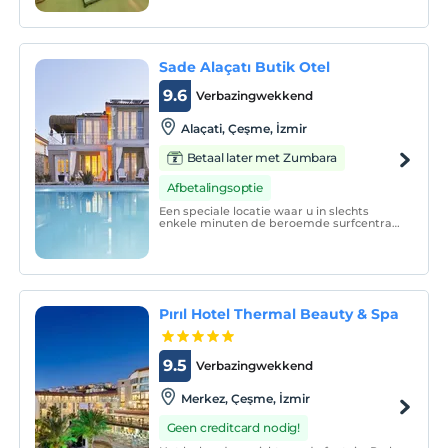
binnenplaatsontwerp.
Sade Alaçatı Butik Otel
9.6
Verbazingwekkend
Alaçati, Çeşme, İzmir
Betaal later met Zumbara
Afbetalingsoptie
Een speciale locatie waar u in slechts
enkele minuten de beroemde surfcentra,
uitgaansgelegenheden, straten en het
centrum van Laçat kunt bereiken dat naar
geschiedenis ruikt...
Pırıl Hotel Thermal Beauty & Spa
9.5
Verbazingwekkend
Merkez, Çeşme, İzmir
Geen creditcard nodig!