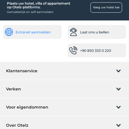
Plaats uw hotel, villa of appartement
op Otelz-platforms.
Voeg uw hotel toe
Gemakkelijk en zelf aanmelden
Extranet aanmelden
Laat ons u bellen
+90 850 333 0 220
Klantenservice
Boeking beheren
Verken
Laat ons u bellen
Cadeaubon
Voor eigendommen
Lid worden
Wat is ZMoney?
Plaats uw hotel
Over Otelz