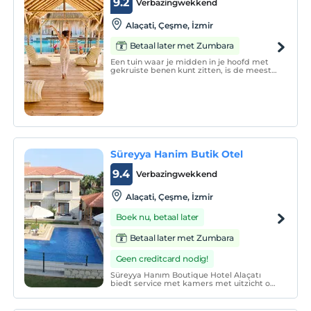
9.2
Verbazingwekkend
Alaçati, Çeşme, İzmir
Betaal later met Zumbara
Een tuin waar je midden in je hoofd met
gekruiste benen kunt zitten, is de meest
betekenisvolle plek op je weg.
Süreyya Hanim Butik Otel
9.4
Verbazingwekkend
Alaçati, Çeşme, İzmir
Boek nu, betaal later
Betaal later met Zumbara
Geen creditcard nodig!
Süreyya Hanım Boutique Hotel Alaçatı
biedt service met kamers met uitzicht op
de tuin en het zwembad in Alaçatı en
opent de deuren van een kleurrijke
vakantie voor haar gasten.