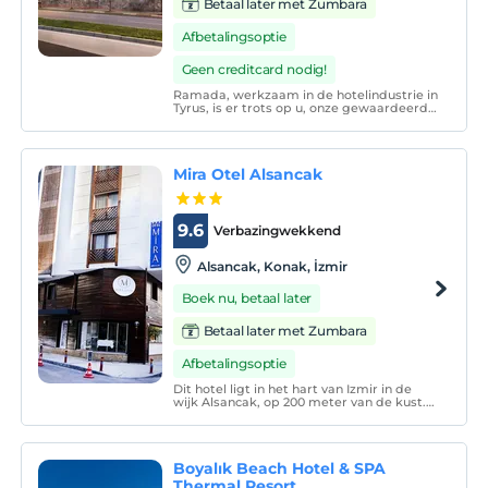
Betaal later met Zumbara
Afbetalingsoptie
Geen creditcard nodig!
Ramada, werkzaam in de hotelindustrie in
Tyrus, is er trots op u, onze gewaardeerde
gasten, te verwelkomen met zijn
jarenlange ervaring. U kunt er zeker van
zijn dat u in ons 5-sterrenhotel een service
krijgt die ver boven de maatstaven ligt.
Mira Otel Alsancak
9.6
Verbazingwekkend
Alsancak, Konak, İzmir
Boek nu, betaal later
Betaal later met Zumbara
Afbetalingsoptie
Dit hotel ligt in het hart van Izmir in de
wijk Alsancak, op 200 meter van de kust.
Het biedt kamers met airconditioning en
een lcd-tv en een spacentrum met een
binnenzwembad. WiFi is gratis.
Boyalık Beach Hotel & SPA
Thermal Resort