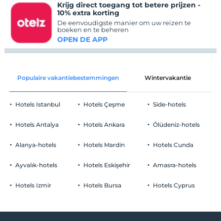
Krijg direct toegang tot betere prijzen -
10% extra korting
De eenvoudigste manier om uw reizen te
boeken en te beheren
OPEN DE APP
Populaire vakantiebestemmingen
Wintervakantie
C
Hotels Istanbul
Hotels Çeşme
Side-hotels
Hotels Antalya
Hotels Ankara
Ölüdeniz-hotels
Alanya-hotels
Hotels Mardin
Hotels Cunda
Ayvalık-hotels
Hotels Eskişehir
Amasra-hotels
Hotels Izmir
Hotels Bursa
Hotels Cyprus