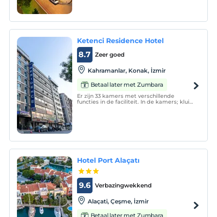
verwelkomt Kordon Hotel Çankaya gasten
uit Turkije en het buitenland met in totaal
171 kamers.
Ketenci Residence Hotel
8.7
Zeer goed
Kahramanlar, Konak, İzmir
Betaal later met Zumbara
Er zijn 33 kamers met verschillende
functies in de faciliteit. In de kamers; kluis,
minibar, roomservice, pay-tv, balkon,
badkamer, VRF airconditioning, wake-up
service.
Hotel Port Alaçatı
9.6
Verbazingwekkend
Alaçati, Çeşme, İzmir
Betaal later met Zumbara