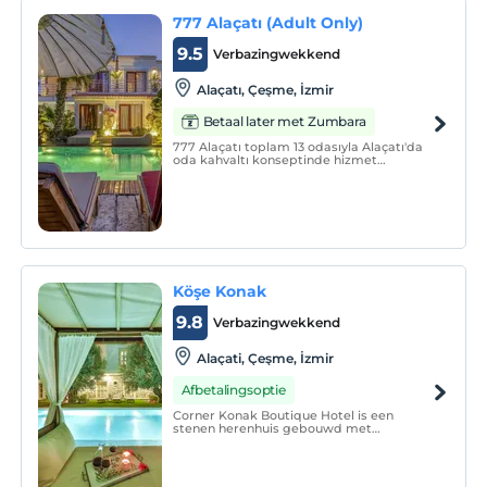
777 Alaçatı (Adult Only)
9.5
Verbazingwekkend
Alaçatı, Çeşme, İzmir
Betaal later met Zumbara
777 Alaçatı toplam 13 odasıyla Alaçatı'da
oda kahvaltı konseptinde hizmet
vermektedir. Çeşme plajlarına ve
Alaçatı’nın eğlence mekanlarına kolayca
erişebileceğiniz konumda yer alan 777
Alaçatı, keyifli bir yaz tatili için uygun bir
seçenek sunuyor.
Köşe Konak
9.8
Verbazingwekkend
Alaçati, Çeşme, İzmir
Afbetalingsoptie
Corner Konak Boutique Hotel is een
stenen herenhuis gebouwd met
zorgvuldig geselecteerde stenen uit de
honderden jaren oude gebouwen van
Alaçatı en met als doel u speciale
momenten te bezorgen met zijn unieke