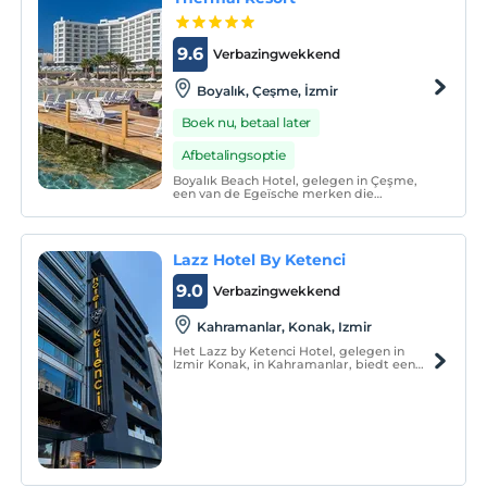
9.6
Verbazingwekkend
Boyalık, Çeşme, İzmir
Boek nu, betaal later
Afbetalingsoptie
Boyalık Beach Hotel, gelegen in Çeşme,
een van de Egeïsche merken die
opengaat voor Europa, belooft een
perfecte vakantie met zijn zee-zand-zon
trio.
Lazz Hotel By Ketenci
9.0
Verbazingwekkend
Kahramanlar, Konak, Izmir
Het Lazz by Ketenci Hotel, gelegen in
Izmir Konak, in Kahramanlar, biedt een
voordeel voor zowel zakelijke als
toeristische reizen met zijn centrale
ligging.