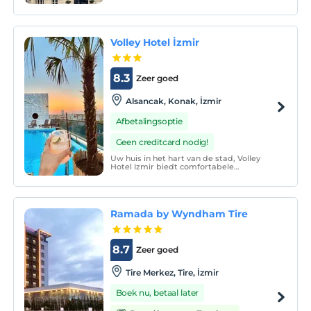
de oever van de baai van Izmir.
Volley Hotel İzmir
8.3
Zeer goed
Alsancak, Konak, İzmir
Afbetalingsoptie
Geen creditcard nodig!
Uw huis in het hart van de stad, Volley
Hotel Izmir biedt comfortabele
accommodatie met een modern en
eenvoudig ontwerp.
Ramada by Wyndham Tire
8.7
Zeer goed
Tire Merkez, Tire, İzmir
Boek nu, betaal later