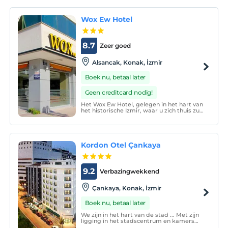
Wox Ew Hotel
8.7
Zeer goed
Alsancak, Konak, İzmir
Boek nu, betaal later
Geen creditcard nodig!
Het Wox Ew Hotel, gelegen in het hart van
het historische Izmir, waar u zich thuis zult
voelen in het centrum van de stad, is een
accommodatiecentrum dat de voorkeur
heeft van degenen die willen samenleven
met de historische monumenten van Izmir
en degen
Kordon Otel Çankaya
9.2
Verbazingwekkend
Çankaya, Konak, İzmir
Boek nu, betaal later
We zijn in het hart van de stad ... Met zijn
ligging in het stadscentrum en kamers
die zijn ontworpen voor elke behoefte,