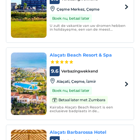
Çeşme Merkez, Çeşme
Boek nu, betaal later
U zult de vakantie van uw dromen hebben
in holidayeşme, een van de meest
populaire vakantiecentra van de Egeïsche
Zee, met The Nowness Hotel.
Alaçatı Beach Resort & Spa
9.6
Verbazingwekkend
Alaçati, Çeşme, İzmir
Boek nu, betaal later
Betaal later met Zumbara
Kairaba Alaçatı Beach Resort is een
exclusieve badplaats in de
adembenemende badplaats Alaçatı van
Turkije. Dit exotische en luxueuze resort
biedt gezinnen, stellen en individuele
reizigers alles wat ze zoeken tijdens hun
volgende zomervakantie.
Alaçatı Barbarossa Hotel