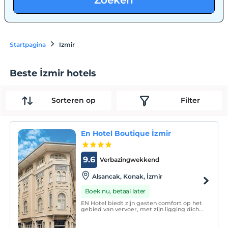
Zoeken
Startpagina
Izmir
Beste İzmir hotels
Sorteren op
Filter
En Hotel Boutique İzmir
9.6
Verbazingwekkend
Alsancak, Konak, İzmir
Boek nu, betaal later
EN Hotel biedt zijn gasten comfort op het
gebied van vervoer, met zijn ligging dicht
bij het dynamische zakenleven en de
winkelgebieden van Izmir, en op
loopafstand van het prachtige Kordon aan