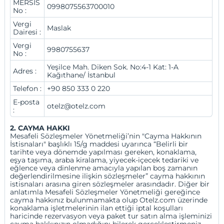
MERSİS
0998075563700010
No :
Klantenservice
Vergi
Maslak
Dairesi :
Contact
Perscentrum
Vergi
9980755637
No :
Procesgids
Wij in de pers
Veelgestelde vragen
Yeşilce Mah. Diken Sok. No:4-1 Kat: 1-A
Adres :
Kağıthane/ İstanbul
Mediatheek
Telefon :
+90 850 333 0 220
Veelgestelde vragen
Bedrijfsinformatie
E-posta
otelz@otelz.com
:
Juridische informatie
2. CAYMA HAKKI
Privacybeleid
Mesafeli Sözleşmeler Yönetmeliği’nin "Cayma Hakkının
İstisnaları" başlıklı 15/g maddesi uyarınca “Belirli bir
tarihte veya dönemde yapılması gereken, konaklama,
Ons cookiebeleid
eşya taşıma, araba kiralama, yiyecek-içecek tedariki ve
eğlence veya dinlenme amacıyla yapılan boş zamanın
değerlendirilmesine ilişkin sözleşmeler” cayma hakkının
Algemene voorwaarden
istisnaları arasına giren sözleşmeler arasındadır. Diğer bir
anlatımla Mesafeli Sözleşmeler Yönetmeliği gereğince
cayma hakkınız bulunmamakta olup Otelz.com üzerinde
Toelichtingstekst
konaklama işletmelerinin ilan ettiği iptal koşulları
haricinde rezervasyon veya paket tur satın alma işleminizi
Consumenten Voorafgaande Informatie Tekst
cayma hakkınızın olmadığını bilerek gerçekleştirmeniz