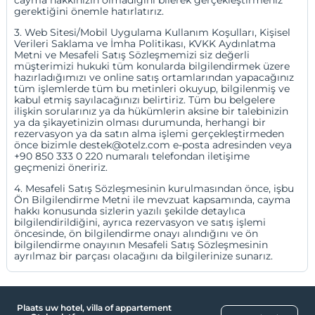
gerektiğini önemle hatırlatırız.
Bescherming van persoonlijke gegevens
3. Web Sitesi/Mobil Uygulama Kullanım Koşulları, Kişisel
Verileri Saklama ve İmha Politikası, KVKK Aydınlatma
Metni ve Mesafeli Satış Sözleşmemizi siz değerli
Carrières
müşterimizi hukuki tüm konularda bilgilendirmek üzere
hazırladığımızı ve online satış ortamlarından yapacağınız
Gebruiksvoorwaarden cadeaubon
tüm işlemlerde tüm bu metinleri okuyup, bilgilenmiş ve
kabul etmiş sayılacağınızı belirtiriz. Tüm bu belgelere
ilişkin sorularınız ya da hükümlerin aksine bir talebinizin
ya da şikayetinizin olması durumunda, herhangi bir
rezervasyon ya da satın alma işlemi gerçekleştirmeden
önce bizimle destek@otelz.com e-posta adresinden veya
+90 850 333 0 220 numaralı telefondan iletişime
geçmenizi öneririz.
4. Mesafeli Satış Sözleşmesinin kurulmasından önce, işbu
Ön Bilgilendirme Metni ile mevzuat kapsamında, cayma
hakkı konusunda sizlerin yazılı şekilde detaylıca
bilgilendirildiğini, ayrıca rezervasyon ve satış işlemi
öncesinde, ön bilgilendirme onayı alındığını ve ön
bilgilendirme onayının Mesafeli Satış Sözleşmesinin
ayrılmaz bir parçası olacağını da bilgilerinize sunarız.
Plaats uw hotel, villa of appartement