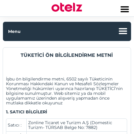
Menu
Bedrijfsinformatie
TÜKETİCİ ÖN BİLGİLENDİRME METNİ
Over ons
Duurzaamheid
İşbu ön bilgilendirme metni, 6502 sayılı Tüketicinin
Korunması Hakkındaki Kanun ve Mesafeli Sözleşmeler
Yönetmeliği hükümleri uyarınca hazırlanıp TÜKETİCİ’nin
Ons merk
bilgisine sunulmuştur. Web sitemiz ya da mobil
uygulamamız üzerinden alışveriş yapmadan önce
Bedrijfsmodel
mutlaka dikkatle okuyunuz
1. SATICI BİLGİLERİ
Onze certificaten en awards
Zonline Ticaret ve Turizm A.Ş (Domestic
Satıcı :
Turizm- TÜRSAB Belge No: 7882)
Plaats uw hotel