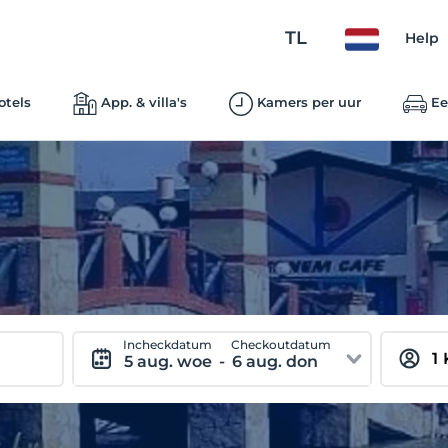
TL
Help
otels
App. & villa's
Kamers per uur
Ee
Incheckdatum
Checkoutdatum
5 aug. woe
-
6 aug. don