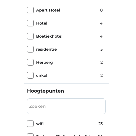
Apart Hotel
8
Hotel
4
Boetiekhotel
4
residentie
3
Herberg
2
cirkel
2
Hoogtepunten
wifi
23