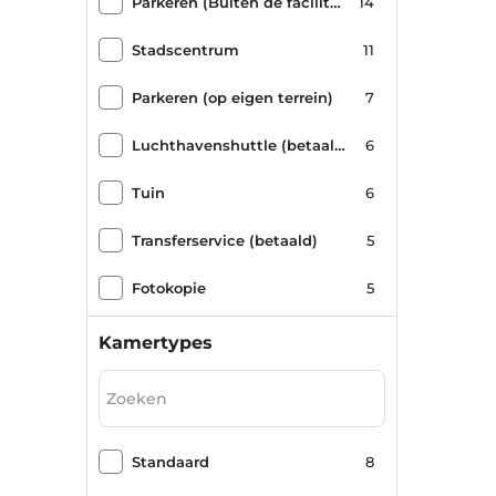
Parkeren (Buiten de faciliteit)
14
Stadscentrum
11
Parkeren (op eigen terrein)
7
Luchthavenshuttle (betaald)
6
Tuin
6
Transferservice (betaald)
5
Fotokopie
5
Huisdiervriendelijk
3
Kamertypes
zandstrand
3
Ontbijtkamer
3
Standaard
8
Geen alcoholische dranken
2