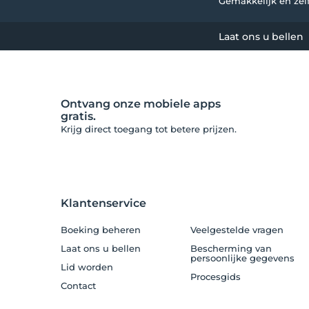
Gemakkelijk en ze
Room service
1
Laat ons u bellen
Service in de gemeenschappelijke ruimte
1
Ontvang onze mobiele apps
gratis.
Krijg direct toegang tot betere prijzen.
Klantenservice
Boeking beheren
Veelgestelde vragen
Laat ons u bellen
Bescherming van
persoonlijke gegevens
Lid worden
Procesgids
Contact