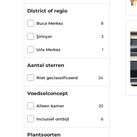
District of regio
Buca Merkez
8
Şirinyer
3
Urla Merkez
1
Aantal sterren
Niet geclassificeerd
24
Voedselconcept
Alleen kamer
20
Inclusief ontbijt
6
Plantsoorten