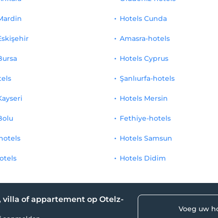
Mardin
Hotels Cunda
Eskişehir
Amasra-hotels
Bursa
Hotels Cyprus
tels
Şanlıurfa-hotels
Kayseri
Hotels Mersin
Bolu
Fethiye-hotels
hotels
Hotels Samsun
otels
Hotels Didim
, villa of appartement op Otelz-
Voeg uw ho