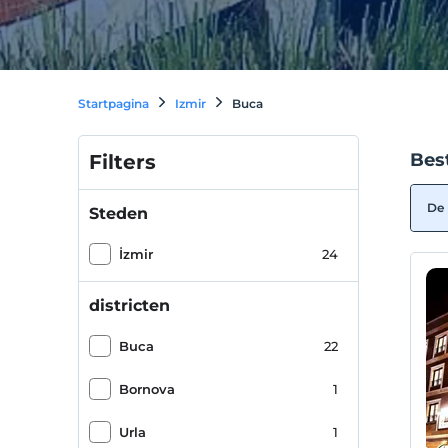
Startpagina
Izmir
Buca
Bes
Filters
De 
Steden
İzmir
24
districten
Buca
22
Bornova
1
Urla
1