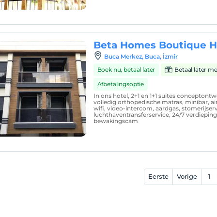
Beta Homes Boutique H
Buca Merkez, Buca, İzmir
Boek nu, betaal later
Betaal later m
Afbetalingsoptie
In ons hotel, 2+1 en 1+1 suites conceptont
volledig orthopedische matras, minibar, air
wifi, video-intercom, aardgas, stomerijserv
luchthaventransferservice, 24/7 verdiepin
bewakingscam
Eerste
Vorige
1