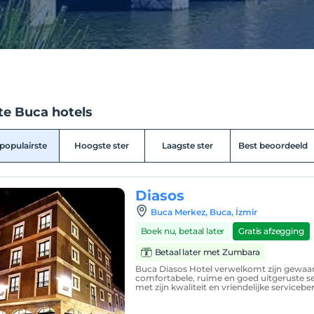
te Buca hotels
populairste
Hoogste ster
Laagste ster
Best beoordeeld
Diasos
Buca Merkez, Buca, İzmir
Boek nu, betaal later
Gratis afzegging
Betaal later met Zumbara
Buca Diasos Hotel verwelkomt zijn gewaar
comfortabele, ruime en goed uitgeruste se
met zijn kwaliteit en vriendelijke serviceb