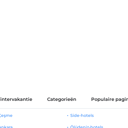
intervakantie
Categorieën
Populaire pagin
 Çeşme
Side-hotels
Ankara
Ölüdeniz-hotels