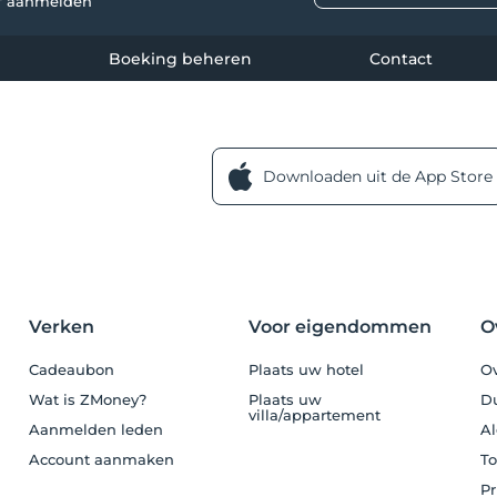
lf aanmelden
Boeking beheren
Contact
Downloaden uit de App Store
Verken
Voor eigendommen
O
Cadeaubon
Plaats uw hotel
Ov
Wat is ZMoney?
Plaats uw
D
villa/appartement
Aanmelden leden
A
Account aanmaken
To
Pr