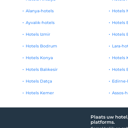
zeegezicht
1
Alanya-hotels
residentie
1
Hotels 
kust
1
Ayvalık-hotels
Hotels 
2+0 Daire
1
Prive strand
1
Hotels Izmir
Hotels 
Zand, kiezel gemengd strand
1
Hotels Bodrum
Lara-ho
Strand bar
1
Hotels Konya
Hotels 
Boetiek
1
Hotels Balıkesir
Hotels 
optische bril
1
Hotels Datça
Edirne-
Bloemist
1
Hotels Kemer
Assos-h
leer maker
1
Babyfoon (met borg)
1
Plaats uw hotel
platforms.
10% korting op roomservice
1