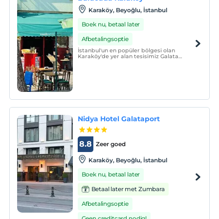
Karaköy, Beyoğlu, İstanbul
Boek nu, betaal later
Afbetalingsoptie
İstanbul'un en popüler bölgesi olan
Karaköy'de yer alan tesisimiz Galata
köprüsünü ve tarihi yarımadayı müthiş bir
açıdan görmektedir..
Nidya Hotel Galataport
8.8
Zeer goed
Karaköy, Beyoğlu, İstanbul
Boek nu, betaal later
Betaal later met Zumbara
Afbetalingsoptie
Geen creditcard nodig!