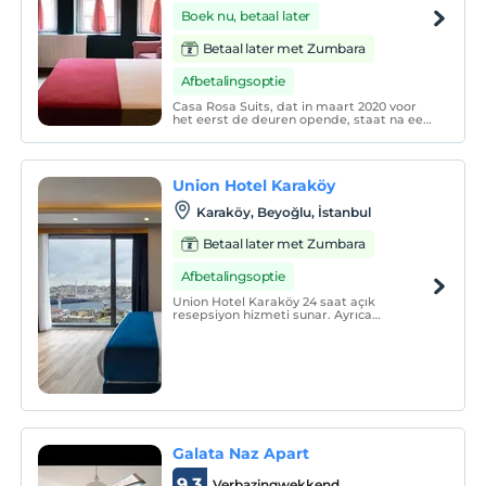
Boek nu, betaal later
Betaal later met Zumbara
Afbetalingsoptie
Casa Rosa Suits, dat in maart 2020 voor
het eerst de deuren opende, staat na een
onderbreking van 3 maanden wegens de
pandemie weer tot uw dienst.
Union Hotel Karaköy
Karaköy, Beyoğlu, İstanbul
Betaal later met Zumbara
Afbetalingsoptie
Union Hotel Karaköy 24 saat açık
resepsiyon hizmeti sunar. Ayrıca
havalimanı transferi, ortak oturma alanı ve
tüm alanlarda ücretsiz Wi-Fi
sağlamaktadır.
Galata Naz Apart
9.3
Verbazingwekkend