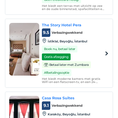
Het biedt een terras met uitzicht op zee
en de oude binnenstad, spafaciliteiten en
accommodaties met een flatscreen-tv en
een minibar. Alle kamers en suites van
Nidya Hotel Galataport hebben een
moderne inrichting.
The Story Hotel Pera
9.5
Verbazingwekkend
İstiklal, Beyoğlu, İstanbul
Boek nu, betaal later
Gratis afzegging
Betaal later met Zumbara
Afbetalingsoptie
Het biedt moderne kamers met gratis
WiFi en een flatscreen-tv, en een 24-
uursreceptie. De kamers van Stories Hotel
Kumbaracı zijn uitgerust met
airconditioning en stijlvol donker
meubilair en hebben hoge plafonds.
Casa Rosa Suites
9.1
Verbazingwekkend
Karaköy, Beyoğlu, İstanbul