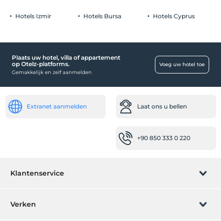
Hotels Izmir
Hotels Bursa
Hotels Cyprus
Plaats uw hotel, villa of appartement
op Otelz-platforms.
Voeg uw hotel toe
Gemakkelijk en zelf aanmelden
Extranet aanmelden
Laat ons u bellen
+90 850 333 0 220
Klantenservice
Boeking beheren
Verken