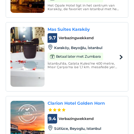
Het Opale Hotel ligt in het centrum van
Karaköy, de favoriet van Istanbul met het
geluid van de haven en de meeuwen. Het
is een marmeren en houten op textiel
gebaseerd gebouw dat in 2019 is
geopend.
Mas Suites Karaköy
9.7
Verbazingwekkend
Karaköy, Beyoğlu, İstanbul
Betaal later met Zumbara
İstanbul'da, Galata Kulesi'ne 400 metre,
Mısır Çarşısı'na ise 1,1 km. mesafede yer
alan Mas Suites Karaköy'de ücretsiz Wi-Fi
erişimi, klima, restoran ve bar bulunur.
Clarion Hotel Golden Horn
9.4
Verbazingwekkend
Sütlüce, Beyoglu, Istanbul