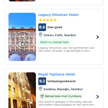
eigentijds en modern design, elite begrip.
Legacy Ottoman Hotel
8.6
Zeer goed
Sirkeci, Fatih, İstanbul
Boek nu, betaal later
Legacy Ottoman, dat de kenmerken van
zijn naam draagt, is gevestigd in een
historisch gebouw in Byzantijnse stijl in de
wijk Eminönü in Istanbul. U kunt profiteren
van de hot tub, hamam, spa- en
massagebehandelingen in het
binnenzwembad van het hotel.
Royal Tophane Hotel
9.2
Verbazingwekkend
Karaköy, Beyoğlu, İstanbul
Betaal later met Zumbara
Ons hotel is gelegen in Karaköy, dat de
verschillen weerspiegelt en het centrum is
van entertainment, cultuur en kunst.