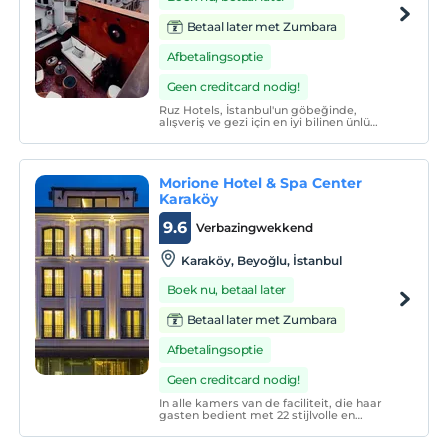
Betaal later met Zumbara
Afbetalingsoptie
Geen creditcard nodig!
Ruz Hotels, İstanbul'un göbeğinde,
alışveriş ve gezi için en iyi bilinen ünlü
İstiklal Caddesi üzerinde bulunan lüks bir
butik oteldir. Otelimiz 120 yıllık tarihi ile
ikonik bir binada ve İstanbul Pera'da
mükemmel bir konuma ev sahipliği
Morione Hotel & Spa Center
yapmaktadır.
Karaköy
9.6
Verbazingwekkend
Karaköy, Beyoğlu, İstanbul
Boek nu, betaal later
Betaal later met Zumbara
Afbetalingsoptie
Geen creditcard nodig!
In alle kamers van de faciliteit, die haar
gasten bedient met 22 stijlvolle en
comfortabele kamers; airconditioning,
kluis, satellietuitzending, televisie, douche,