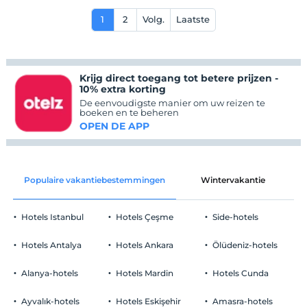
1
2
Volg.
Laatste
Krijg direct toegang tot betere prijzen -
10% extra korting
De eenvoudigste manier om uw reizen te
boeken en te beheren
OPEN DE APP
Populaire vakantiebestemmingen
Wintervakantie
C
Hotels Istanbul
Hotels Çeşme
Side-hotels
Hotels Antalya
Hotels Ankara
Ölüdeniz-hotels
Alanya-hotels
Hotels Mardin
Hotels Cunda
Ayvalık-hotels
Hotels Eskişehir
Amasra-hotels