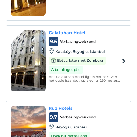
Galatahan Hotel
9.6
Verbazingwekkend
Karaköy, Beyoğlu, İstanbul
Betaal later met Zumbara
Afbetalingsoptie
Het Galatahan Hotel ligt in het hart van
het oude Istanbul, op slechts 250 meter
van de Galatatoren. Het gebouw is
gebouwd in 1907; Het is verstevigd en
geconserveerd door het behoud van zijn
karakteristieke kenmerken en voorgevel.
Ruz Hotels
9.7
Verbazingwekkend
Beyoğlu, İstanbul
Boek nu, betaal later