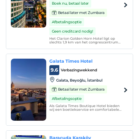
Boek nu, betaal later
Betaal later met Zumbara
Afbetalingsoptie
Geen creditcard nodig!
Het Clarion Golden Horn Hotel ligt op
slechts 1,9 km van het congrescentrum
van Haliç, op 13 minuten van de Eyüp
Sultan-moskee en op 5 minuten van het
attractiepark Miniatürk. Vialand ligt op 4
km en het winkelcentrum Cevahir op 4,6
Galata Times Hotel
km. weg.
9.6
Verbazingwekkend
Galata, Beyoğlu, İstanbul
Betaal later met Zumbara
Afbetalingsoptie
Als Galata Times Boutique Hotel bieden
wij een boetiekservice en comfortabele
accommodatie aan onze gewaardeerde
gasten.
Baracuda Karaköy