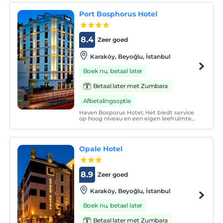
wekservice en draadloos internet zijn
beschikbaar.
Port Bosphorus Hotel
8.4
Zeer goed
Karaköy, Beyoğlu, İstanbul
Boek nu, betaal later
Betaal later met Zumbara
Afbetalingsoptie
Haven Bosporus Hotel; Het biedt service
op hoog niveau en een eigen leefruimte
met zijn 111 ruime kamers en suites om
aan de behoeften van zijn gasten te
voldoen, maar voldoet ook aan alle
behoeften van het stadsleven.
Opale Hotel
8.9
Zeer goed
Karaköy, Beyoğlu, İstanbul
Boek nu, betaal later
Betaal later met Zumbara