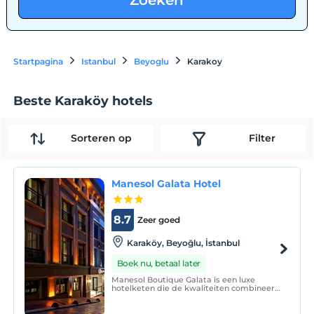
Zoeken
Startpagina
Istanbul
Beyoglu
Karakoy
Beste Karaköy hotels
Sorteren op
Filter
Manesol Galata Hotel
8.7
Zeer goed
Karaköy, Beyoğlu, İstanbul
Boek nu, betaal later
Manesol Boutique Galata is een luxe
hotelketen die de kwaliteiten combineert
die voldoen aan de verschillende
behoeften van zijn gasten die voor zaken
en vrije tijd reizen, met een nieuw,