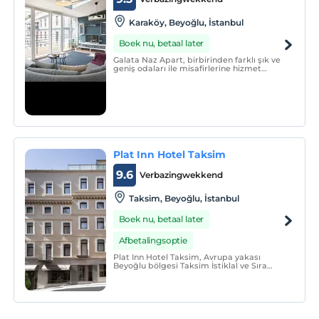
Karaköy, Beyoğlu, İstanbul
Boek nu, betaal later
Galata Naz Apart, birbirinden farklı şık ve
geniş odaları ile misafirlerine hizmet
vermektedir.
Plat Inn Hotel Taksim
9.6
Verbazingwekkend
Taksim, Beyoğlu, İstanbul
Boek nu, betaal later
Afbetalingsoptie
Plat Inn Hotel Taksim, Avrupa yakası
Beyoğlu bölgesi Taksim İstiklal ve Sıra
Selviler caddelerinin kesişmesinde ana
cadde üzerinde yeni açılmış olup sadece
oda olarak hizmet vermektedir.