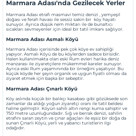
Marmara Adası'nda Gezilecek Yerler
Marmara Adası etrafı masmavi temiz denizi , yemyeşil
doğası ve ferah havası ile sessiz sakin bir köy hayatı
sunuyor. Ayrıca düşük nem miktarı ile de bunaltıcı
sıcakları sevmeyenler için ideal bir tatil imkanı sağlıyor.
Marmara Adası Asmalı Köyü
Marmara Adası içerisinde pek çok köye ev sahipliği
yapıyor. Asmalı Köyü de bu köylerden sadece birisidir.
Halen kullanılmakta olan eski Rum evleri harika deniz
manzarası ile ziyaretçilere mükemmel kareler sunuyor.
Ayrıca eski Rum yaşamınında bir örneğini yaşatıyor. Bu
küçük köyde her şeyin organik ve uygun fiyatlı olması da
ziyaret etmek için başka bir sebeptir.
Marmara Adası Çınarlı Köyü
Köy aslında küçük bir balıkçı kasabası gibi gözüksede son
zamanlar da aldığı yoğun ziyaretçi oranı ile tatil beldesi
haline gelmiştir. Köyün sahili altın rengi kuma sahiptir ve
750 metre uzunluğundadır. Sığ ve berrak denizi, sahilin
etrafını saran zeytin ve çınar ağaçları ile eşsiz bir doğa da
sunan Çınarlı Köyü, yerli ve yabancı turistlerin ilgi
odağıdır.