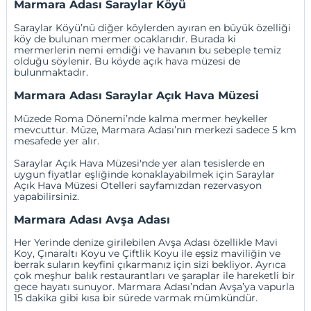
Marmara Adası Saraylar Köyü
Saraylar Köyü’nü diğer köylerden ayıran en büyük özelliği
köy de bulunan mermer ocaklarıdır. Burada ki
mermerlerin nemi emdiği ve havanın bu sebeple temiz
olduğu söylenir. Bu köyde açık hava müzesi de
bulunmaktadır.
Marmara Adası Saraylar Açık Hava Müzesi
Müzede Roma Dönemi’nde kalma mermer heykeller
mevcuttur. Müze, Marmara Adası’nın merkezi sadece 5 km
mesafede yer alır.
Saraylar Açık Hava Müzesi'nde yer alan tesislerde en
uygun fiyatlar eşliğinde konaklayabilmek için
Saraylar
Açık Hava Müzesi Otelleri
sayfamızdan rezervasyon
yapabilirsiniz.
Marmara Adası Avşa Adası
Her Yerinde denize girilebilen Avşa Adası özellikle Mavi
Koy, Çınaraltı Koyu ve Çiftlik Koyu ile eşsiz maviliğin ve
berrak suların keyfini çıkarmanız için sizi bekliyor. Ayrıca
çok meşhur balık restaurantları ve şaraplar ile hareketli bir
gece hayatı sunuyor. Marmara Adası’ndan Avşa’ya vapurla
15 dakika gibi kısa bir sürede varmak mümkündür.