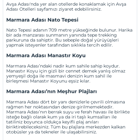
Avşa Adası'nda yer alan otellerde konaklamak için
Avşa
Adası Otelleri
sayfamızı ziyaret edebilirsiniz.
Marmara Adası Nato Tepesi
Nato Tepesi adanın 709 metre yükseğinde bulunur. Harika
bir ada manzarası sunmanın yanında tepe trekking
parkuruna da sahiptir. Bu sebeple doğal yürüyüşleri
yapmak isteyenler tarafından sıklıkla tercih edilir.
Marmara Adası Manastır Koyu
Marmara Adası’ndaki nadir kum sahile sahip koydur.
Manastır Koyu için gizli bir cennet demek yanlış olmaz
yemyeşil doğa ile masmavi denizin kum sahil ile
birleşmesi Manastır Koyunu eşsiz kılar.
Marmara Adası’nın Meşhur Plajları
Marmara Adası dört bir yanı denizlerle çevrili olmasına
rağmen her noktasından denize girilmemektedir.
Marmara Adası’nın berrak suyu ve ferah havası ile birlikte
isteğe bağlı olarak kum ya da iri taşlı kumsalları ile
tatiliniz boyunca oldukça keyifli plaj anıları
biriktirebileceksiniz. Tüm bu plajlara merkezden kalkan
otobüsler ya da tekneler ile ulaşabilirsiniz.