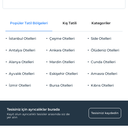
Popüler Tatil Bölgeleri
Kış Tatili
Kategoriler
P
İstanbul Otelleri
Çeşme Otelleri
Side Otelleri
Antalya Otelleri
Ankara Otelleri
Ölüdeniz Otelleri
Alanya Otelleri
Mardin Otelleri
Cunda Otelleri
Ayvalık Otelleri
Eskişehir Otelleri
Amasra Otelleri
İzmir Otelleri
Bursa Otelleri
Kıbrıs Otelleri
Tesisiniz için ayrıcalıklar burada
Tesisinizi kaydedin
Kayıt olun ayrıcalıklı tesisler arasında siz de
yer alın