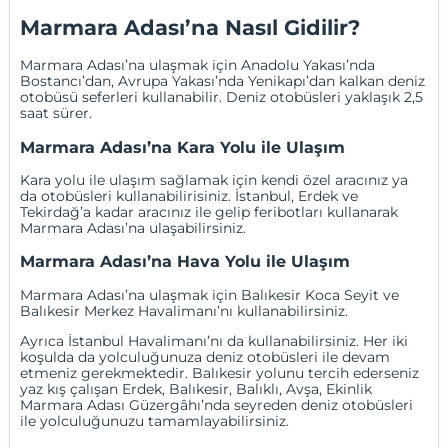
Marmara Adası’na Nasıl Gidilir?
Marmara Adası’na ulaşmak için Anadolu Yakası’nda
Bostancı’dan, Avrupa Yakası’nda Yenikapı’dan kalkan deniz
otobüsü seferleri kullanabilir. Deniz otobüsleri yaklaşık 2,5
saat sürer.
Marmara Adası’na Kara Yolu ile Ulaşım
Kara yolu ile ulaşım sağlamak için kendi özel aracınız ya
da otobüsleri kullanabilirisiniz. İstanbul,
Erdek
ve
Tekirdağ
’a kadar aracınız ile gelip feribotları kullanarak
Marmara Adası’na ulaşabilirsiniz.
Marmara Adası’na Hava Yolu ile Ulaşım
Marmara Adası’na ulaşmak için Balıkesir Koca Seyit ve
Balıkesir Merkez Havaliman
ı’nı kullanabilirsiniz.
Ayrıca
İstanbul Havalimanı
’nı da kullanabilirsiniz. Her iki
koşulda da yolculuğunuza deniz otobüsleri ile devam
etmeniz gerekmektedir. Balıkesir yolunu tercih ederseniz
yaz kış çalışan Erdek, Balıkesir, Balıklı,
Avşa
, Ekinlik
Marmara Adası Güzergâhı’nda seyreden deniz otobüsleri
ile yolculuğunuzu tamamlayabilirsiniz.