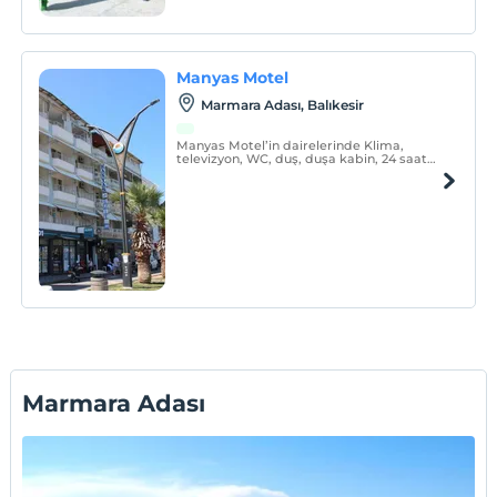
Manyas Motel
Marmara Adası, Balıkesir
Manyas Motel’in dairelerinde Klima,
televizyon, WC, duş, duşa kabin, 24 saat
sıcak su, Wi-Fi mevcuttur. Ayrıca tüm
müşterilerine isteğe bağlı ücretsiz havlu,
tuvalet kağıdı ve balkonlarda kullanmaları
için elektrikli mangal ızgara da
verilmektedir.
Marmara Adası