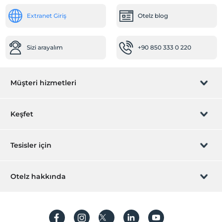
Extranet Giriş
Otelz blog
Sizi arayalım
+90 850 333 0 220
Müşteri hizmetleri
Rezervasyon yönet
Keşfet
Sizi arayalım
Hediye Kart
Tesisler için
İştirak olun
ZPara Nedir?
Hemen tesisinizi ekleyin
Otelz hakkında
İletişim
Üye girişi
Villa/Daire ekleyin
Hakkımızda
Sıkça sorulan sorular
Hesap oluştur