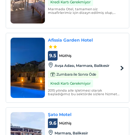
Kredi Kartı Gerekmiyor
Marmada Otel, tamamen siz
misafirlerimiz için dizayn edilmiş olup,
doğa ve denizin buluştuğu harika bir
konuma sahiptir.
Afissia Garden Hotel
9.5
Müthiş
Avşa Adası, Marmara, Balikesir
Zumbara ile Sonra Öde
Kredi Kartı Gerekmiyor
2015 yılında aile işletmesi olarak
başladığımız bu sektörde sizlere hizmet
vermekten mutluluk duymaktayız.
Şato Motel
9.6
Müthiş
Marmara, Balikesir