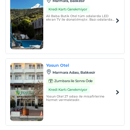
Marmara, Balikesir
Kredi Kartı Gerekmiyor
Ali Baba Butik Otel tüm odalarda LED
ekran TV ile donatılmıştır. Bazı odalarda
havuz ve bahçe manzarası bulunmaktadır.
Küçük bir aile otelidir. Çevrede bisiklet,
balık tutma ve doğa yürüyüşü gibi çeşitli
aktiviteler yapabilirsiniz.
Yosun Otel
Marmara Adası, Balıkesir
Zumbara ile Sonra Öde
Kredi Kartı Gerekmiyor
Yosun Otel 27 odası ile misafirlerine
hizmet vermektedir.