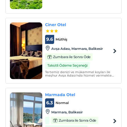
Ciner Otel
9.6
Müthiş
Avşa Adası, Marmara, Balikesir
Zumbara ile Sonra Öde
Taksitli Ödeme Seçeneği
Tertemiz denizi ve mükemmel koyları ile
meşhur Avşa Adası'nda hizmet vermekte
olan otelimiz 2017 yılı Eylül ayı içerisinde
faaliyete geçmiştir.
Marmada Otel
6.3
Normal
Marmara, Balikesir
Zumbara ile Sonra Öde