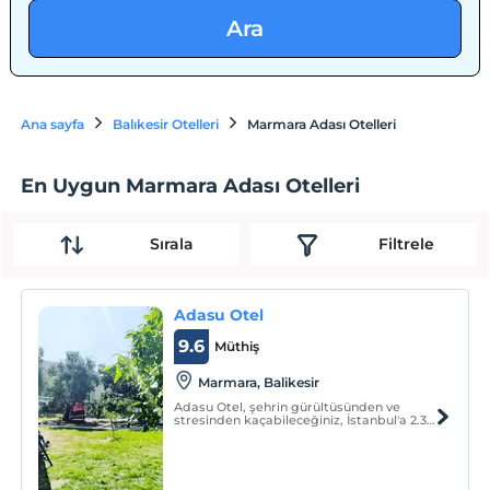
Ara
Ana sayfa
Balıkesir Otelleri
Marmara Adası Otelleri
En Uygun Marmara Adası Otelleri
Sırala
Filtrele
Adasu Otel
9.6
Müthiş
Marmara, Balikesir
Adasu Otel, şehrin gürültüsünden ve
stresinden kaçabileceğiniz, İstanbul'a 2.30
saat mesafede olan Marmara
Adası'ndadır.