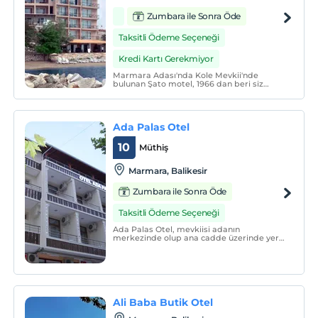
Zumbara ile Sonra Öde
Taksitli Ödeme Seçeneği
Kredi Kartı Gerekmiyor
Marmara Adası'nda Kole Mevkii'nde
bulunan Şato motel, 1966 dan beri siz
değerli müşterilerimize hizmet
vermektedir.
Ada Palas Otel
10
Müthiş
Marmara, Balikesir
Zumbara ile Sonra Öde
Taksitli Ödeme Seçeneği
Ada Palas Otel, mevkiisi adanın
merkezinde olup ana cadde üzerinde yer
alan toplamda 10 odalı bir aile
müessesidir.
Ali Baba Butik Otel