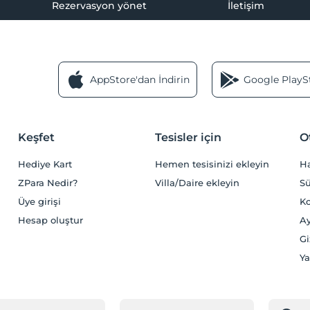
Rezervasyon yönet
İletişim
AppStore'dan İndirin
Google PlaySt
Keşfet
Tesisler için
O
Hediye Kart
Hemen tesisinizi ekleyin
H
ZPara Nedir?
Villa/Daire ekleyin
Sü
Üye girişi
Ko
Hesap oluştur
Ay
Gi
Ya