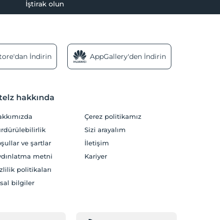
İştirak olun
ore'dan İndirin
AppGallery'den İndirin
telz hakkında
akkımızda
Çerez politikamız
rdürülebilirlik
Sizi arayalım
şullar ve şartlar
İletişim
dınlatma metni
Kariyer
zlilik politikaları
sal bilgiler