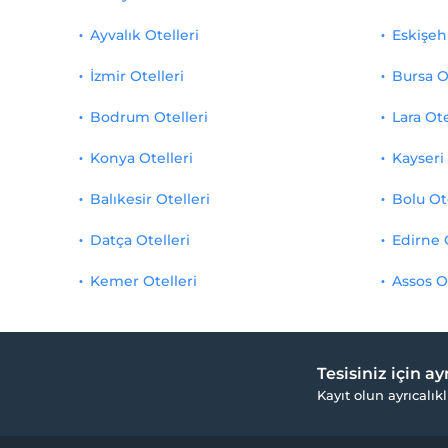
Ayvalık Otelleri
Eskişehi
İzmir Otelleri
Bursa O
Bodrum Otelleri
Lara Ote
Konya Otelleri
Kayseri 
Balıkesir Otelleri
Bolu Ot
Datça Otelleri
Edirne 
Kemer Otelleri
Assos O
Tesisiniz için a
Kayıt olun ayrıcalıkl