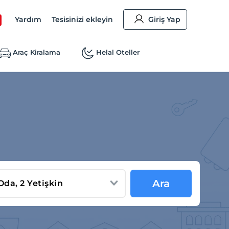
Yardım
Tesisinizi ekleyin
Giriş Yap
Araç Kiralama
Helal Oteller
Ara