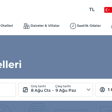
TL
Otelleri
Daireler & Villalar
Saatlik Odalar
lleri
Giriş tarihi
Çıkış tarihi
8 Ağu Cts
-
9 Ağu Paz