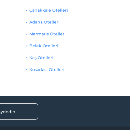
Çanakkale Otelleri
Adana Otelleri
Marmaris Otelleri
Belek Otelleri
Kaş Otelleri
Kuşadası Otelleri
kaydedin