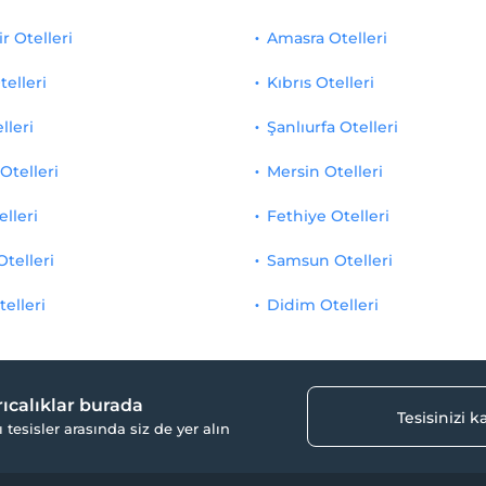
r Otelleri
Amasra Otelleri
telleri
Kıbrıs Otelleri
lleri
Şanlıurfa Otelleri
Otelleri
Mersin Otelleri
elleri
Fethiye Otelleri
Otelleri
Samsun Otelleri
telleri
Didim Otelleri
yrıcalıklar burada
Tesisinizi 
ı tesisler arasında siz de yer alın