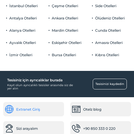
İstanbul Otelleri
Çeşme Otelleri
Side Otelleri
Antalya Otelleri
Ankara Otelleri
Ölüdeniz Otelleri
Alanya Otelleri
Mardin Otelleri
Cunda Otelleri
Ayvalık Otelleri
Eskişehir Otelleri
Amasra Otelleri
İzmir Otelleri
Bursa Otelleri
Kıbrıs Otelleri
Tesisiniz için ayrıcalıklar burada
Tesisinizi kaydedin
Kayıt olun ayrıcalıklı tesisler arasında siz de
yer alın
Extranet Giriş
Otelz blog
Sizi arayalım
+90 850 333 0 220