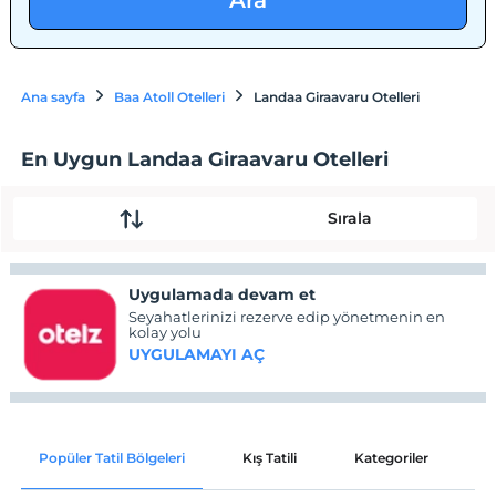
Ara
Ana sayfa
Baa Atoll Otelleri
Landaa Giraavaru Otelleri
En Uygun Landaa Giraavaru Otelleri
Sırala
Uygulamada devam et
Seyahatlerinizi rezerve edip yönetmenin en
kolay yolu
UYGULAMAYI AÇ
Popüler Tatil Bölgeleri
Kış Tatili
Kategoriler
P