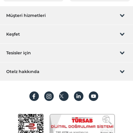
Müşteri hizmetleri
Rezervasyon yönet
Keşfet
Sizi arayalım
Hediye Kart
Tesisler için
İştirak olun
ZPara Nedir?
Hemen tesisinizi ekleyin
Otelz hakkında
İletişim
Üye girişi
Villa/Daire ekleyin
Hakkımızda
Sıkça sorulan sorular
Hesap oluştur
Sürdürülebilirlik
Kişisel Verilerin Korunması
Koşullar ve şartlar
İşlem rehberi