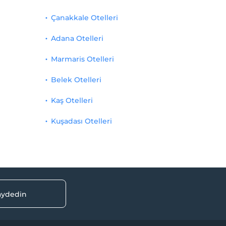
Çanakkale Otelleri
Adana Otelleri
Marmaris Otelleri
Belek Otelleri
Kaş Otelleri
Kuşadası Otelleri
kaydedin