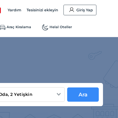
Yardım
Tesisinizi ekleyin
Giriş Yap
Araç Kiralama
Helal Oteller
Ara