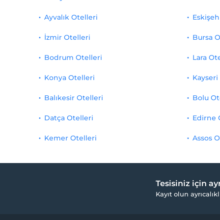
Ayvalık Otelleri
Eskişehi
İzmir Otelleri
Bursa O
Bodrum Otelleri
Lara Ote
Konya Otelleri
Kayseri 
Balıkesir Otelleri
Bolu Ot
Datça Otelleri
Edirne 
Kemer Otelleri
Assos O
Tesisiniz için a
Kayıt olun ayrıcalıkl