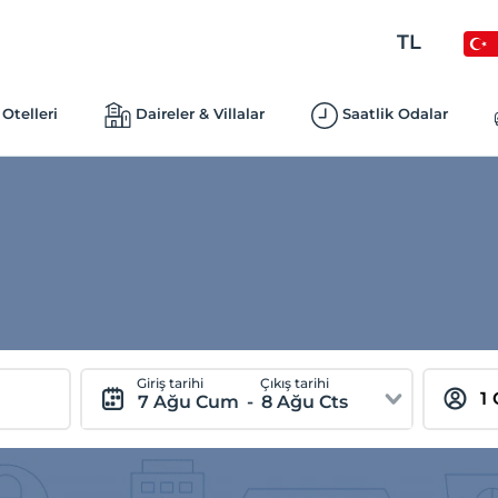
TL
Otelleri
Daireler & Villalar
Saatlik Odalar
Giriş tarihi
Çıkış tarihi
7 Ağu Cum
-
8 Ağu Cts