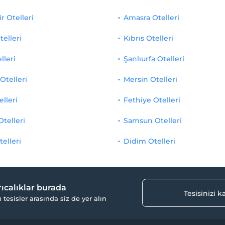
r Otelleri
Amasra Otelleri
telleri
Kıbrıs Otelleri
lleri
Şanlıurfa Otelleri
Otelleri
Mersin Otelleri
elleri
Fethiye Otelleri
Otelleri
Samsun Otelleri
telleri
Didim Otelleri
yrıcalıklar burada
Tesisinizi 
ı tesisler arasında siz de yer alın