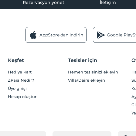
Rezervasyon yönet
İletişim
AppStore'dan İndirin
Google PlaySt
Keşfet
Tesisler için
O
Hediye Kart
Hemen tesisinizi ekleyin
H
ZPara Nedir?
Villa/Daire ekleyin
Sü
Üye girişi
Ko
Hesap oluştur
Ay
Gi
Ya