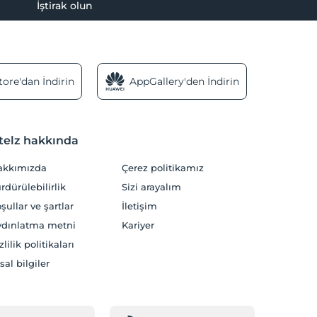
İştirak olun
ore'dan İndirin
AppGallery'den İndirin
telz hakkında
akkımızda
Çerez politikamız
rdürülebilirlik
Sizi arayalım
şullar ve şartlar
İletişim
dınlatma metni
Kariyer
zlilik politikaları
sal bilgiler