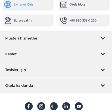
Extranet Giriş
Otelz blog
Sizi arayalım
+90 850 333 0 220
Müşteri hizmetleri
Rezervasyon yönet
Keşfet
Sizi arayalım
Hediye Kart
Tesisler için
İştirak olun
ZPara Nedir?
Hemen tesisinizi ekleyin
Otelz hakkında
İletişim
Üye girişi
Villa/Daire ekleyin
Hakkımızda
Sıkça sorulan sorular
Hesap oluştur