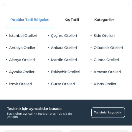
Popüler Tatil Bölgeleri
Kış Tatili
Kategoriler
P
İstanbul Otelleri
Çeşme Otelleri
Side Otelleri
Antalya Otelleri
Ankara Otelleri
Ölüdeniz Otelleri
Alanya Otelleri
Mardin Otelleri
Cunda Otelleri
Ayvalık Otelleri
Eskişehir Otelleri
Amasra Otelleri
İzmir Otelleri
Bursa Otelleri
Kıbrıs Otelleri
Tesisiniz için ayrıcalıklar burada
Tesisinizi kaydedin
Kayıt olun ayrıcalıklı tesisler arasında siz de
yer alın