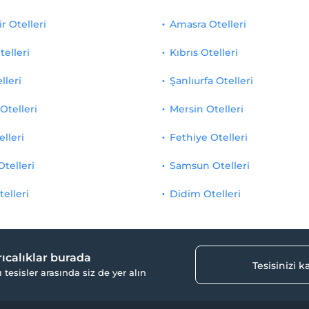
r Otelleri
Amasra Otelleri
telleri
Kıbrıs Otelleri
lleri
Şanlıurfa Otelleri
Otelleri
Mersin Otelleri
elleri
Fethiye Otelleri
Otelleri
Samsun Otelleri
telleri
Didim Otelleri
yrıcalıklar burada
Tesisinizi 
ı tesisler arasında siz de yer alın