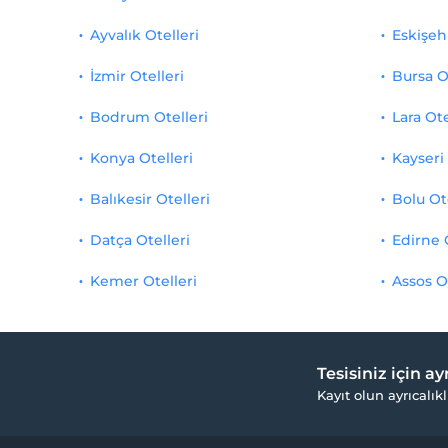
Ayvalık Otelleri
Eskişehi
İzmir Otelleri
Bursa O
Bodrum Otelleri
Lara Ote
Konya Otelleri
Kayseri 
Balıkesir Otelleri
Bolu Ot
Datça Otelleri
Edirne 
Kemer Otelleri
Assos O
Tesisiniz için a
Kayıt olun ayrıcalıkl