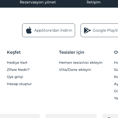
Rezervasyon yönet
İletişim
AppStore'dan İndirin
Google PlaySt
Keşfet
Tesisler için
O
Hediye Kart
Hemen tesisinizi ekleyin
H
ZPara Nedir?
Villa/Daire ekleyin
Sü
Üye girişi
Ko
Hesap oluştur
Ay
Gi
Ya