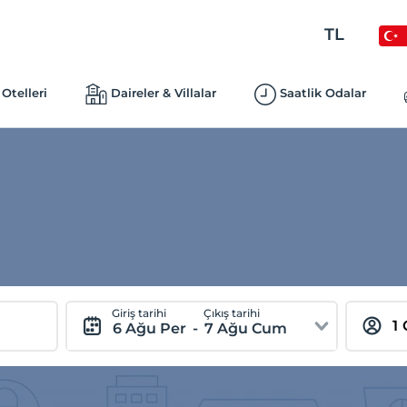
TL
Otelleri
Daireler & Villalar
Saatlik Odalar
Giriş tarihi
Çıkış tarihi
6 Ağu Per
-
7 Ağu Cum