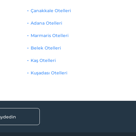
Çanakkale Otelleri
Adana Otelleri
Marmaris Otelleri
Belek Otelleri
Kaş Otelleri
Kuşadası Otelleri
kaydedin