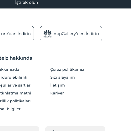
İştirak olun
ore'dan İndirin
AppGallery'den İndirin
telz hakkında
akkımızda
Çerez politikamız
rdürülebilirlik
Sizi arayalım
şullar ve şartlar
İletişim
dınlatma metni
Kariyer
zlilik politikaları
sal bilgiler