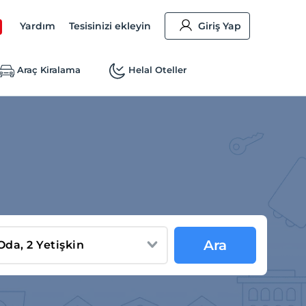
Yardım
Tesisinizi ekleyin
Giriş Yap
Araç Kiralama
Helal Oteller
Ara