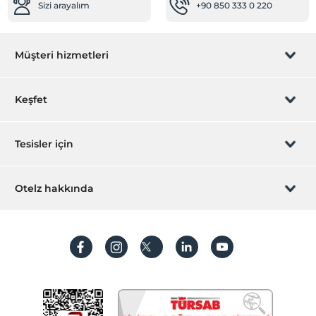
Sizi arayalım
+90 850 333 0 220
Müşteri hizmetleri
Rezervasyon yönet
Keşfet
Sizi arayalım
Hediye Kart
Tesisler için
İştirak olun
ZPara Nedir?
Hemen tesisinizi ekleyin
Otelz hakkında
İletişim
Üye girişi
Villa/Daire ekleyin
Hakkımızda
Sıkça sorulan sorular
Hesap oluştur
Sürdürülebilirlik
Kişisel Verilerin Korunması
Koşullar ve şartlar
İşlem rehberi