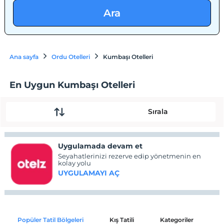
Ara
Ana sayfa
Ordu Otelleri
Kumbaşı Otelleri
En Uygun Kumbaşı Otelleri
Sırala
Uygulamada devam et
Seyahatlerinizi rezerve edip yönetmenin en
kolay yolu
UYGULAMAYI AÇ
Popüler Tatil Bölgeleri
Kış Tatili
Kategoriler
P