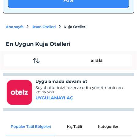
Ara
Ana sayfa
Iksan Otelleri
Kuja Otelleri
En Uygun Kuja Otelleri
Sırala
Uygulamada devam et
Seyahatlerinizi rezerve edip yönetmenin en
kolay yolu
UYGULAMAYI AÇ
Popüler Tatil Bölgeleri
Kış Tatili
Kategoriler
P