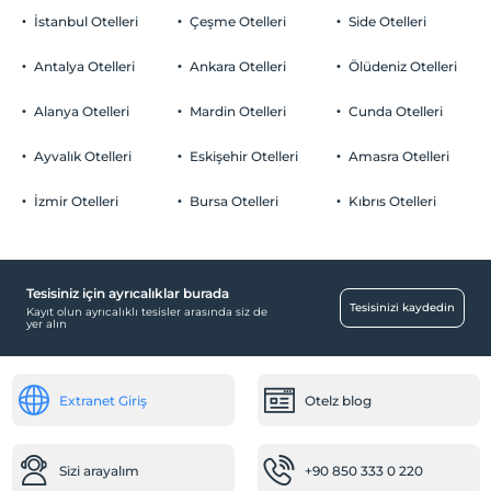
İstanbul Otelleri
Çeşme Otelleri
Side Otelleri
Antalya Otelleri
Ankara Otelleri
Ölüdeniz Otelleri
Alanya Otelleri
Mardin Otelleri
Cunda Otelleri
Ayvalık Otelleri
Eskişehir Otelleri
Amasra Otelleri
İzmir Otelleri
Bursa Otelleri
Kıbrıs Otelleri
Tesisiniz için ayrıcalıklar burada
Tesisinizi kaydedin
Kayıt olun ayrıcalıklı tesisler arasında siz de
yer alın
Extranet Giriş
Otelz blog
Sizi arayalım
+90 850 333 0 220