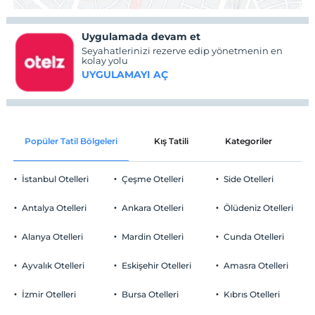
Uygulamada devam et
Seyahatlerinizi rezerve edip yönetmenin en
kolay yolu
UYGULAMAYI AÇ
Popüler Tatil Bölgeleri
Kış Tatili
Kategoriler
P
İstanbul Otelleri
Çeşme Otelleri
Side Otelleri
Antalya Otelleri
Ankara Otelleri
Ölüdeniz Otelleri
Alanya Otelleri
Mardin Otelleri
Cunda Otelleri
Ayvalık Otelleri
Eskişehir Otelleri
Amasra Otelleri
İzmir Otelleri
Bursa Otelleri
Kıbrıs Otelleri