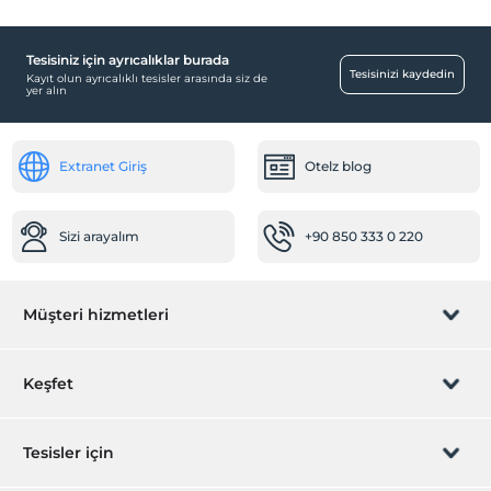
Tesisiniz için ayrıcalıklar burada
Tesisinizi kaydedin
Kayıt olun ayrıcalıklı tesisler arasında siz de
yer alın
Extranet Giriş
Otelz blog
Sizi arayalım
+90 850 333 0 220
Müşteri hizmetleri
Rezervasyon yönet
Keşfet
Sizi arayalım
Hediye Kart
Tesisler için
İştirak olun