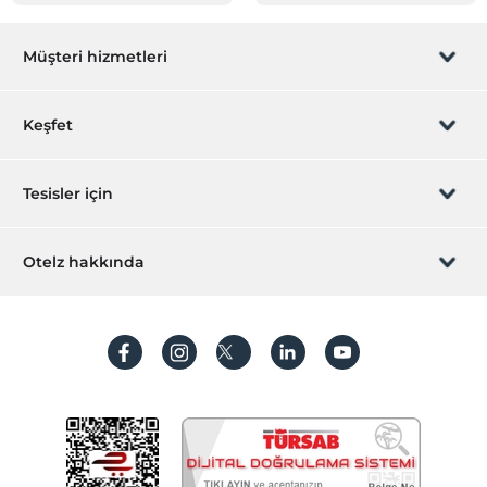
Müşteri hizmetleri
Rezervasyon yönet
Keşfet
Sizi arayalım
Hediye Kart
Tesisler için
İştirak olun
ZPara Nedir?
Hemen tesisinizi ekleyin
Otelz hakkında
İletişim
Üye girişi
Villa/Daire ekleyin
Hakkımızda
Sıkça sorulan sorular
Hesap oluştur
Sürdürülebilirlik
Kişisel Verilerin Korunması
Koşullar ve şartlar
İşlem rehberi