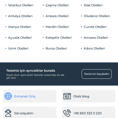
İstanbul Otelleri
Çeşme Otelleri
Side Otelleri
Antalya Otelleri
Ankara Otelleri
Ölüdeniz Otelleri
Alanya Otelleri
Mardin Otelleri
Cunda Otelleri
Ayvalık Otelleri
Eskişehir Otelleri
Amasra Otelleri
İzmir Otelleri
Bursa Otelleri
Kıbrıs Otelleri
Tesisiniz için ayrıcalıklar burada
Tesisinizi kaydedin
Kayıt olun ayrıcalıklı tesisler arasında siz de
yer alın
Extranet Giriş
Otelz blog
Sizi arayalım
+90 850 333 0 220