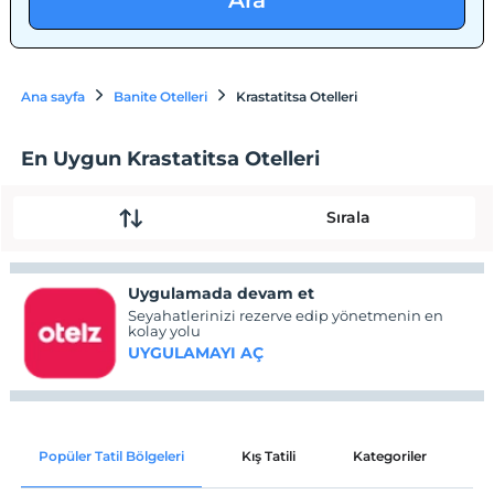
Ara
Ana sayfa
Banite Otelleri
Krastatitsa Otelleri
En Uygun Krastatitsa Otelleri
Sırala
Uygulamada devam et
Seyahatlerinizi rezerve edip yönetmenin en
kolay yolu
UYGULAMAYI AÇ
Popüler Tatil Bölgeleri
Kış Tatili
Kategoriler
P