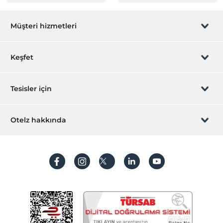
Müşteri hizmetleri
Rezervasyon yönet
Keşfet
Sizi arayalım
Hediye Kart
Tesisler için
İştirak olun
ZPara Nedir?
Hemen tesisinizi ekleyin
Otelz hakkında
İletişim
Üye girişi
Villa/Daire ekleyin
Hakkımızda
Sıkça sorulan sorular
Hesap oluştur
Sürdürülebilirlik
Kişisel Verilerin Korunması
Koşullar ve şartlar
İşlem rehberi