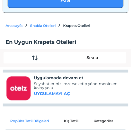
Ara
Ana sayfa
Shabla Otelleri
Krapets Otelleri
En Uygun Krapets Otelleri
Sırala
Uygulamada devam et
Seyahatlerinizi rezerve edip yönetmenin en
kolay yolu
UYGULAMAYI AÇ
Popüler Tatil Bölgeleri
Kış Tatili
Kategoriler
P