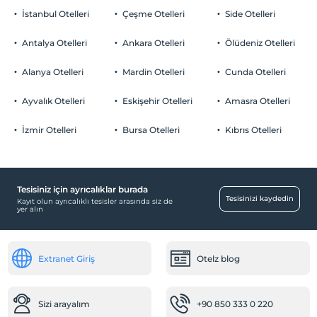
İstanbul Otelleri
Çeşme Otelleri
Side Otelleri
Antalya Otelleri
Ankara Otelleri
Ölüdeniz Otelleri
Alanya Otelleri
Mardin Otelleri
Cunda Otelleri
Ayvalık Otelleri
Eskişehir Otelleri
Amasra Otelleri
İzmir Otelleri
Bursa Otelleri
Kıbrıs Otelleri
Tesisiniz için ayrıcalıklar burada
Tesisinizi kaydedin
Kayıt olun ayrıcalıklı tesisler arasında siz de
yer alın
Extranet Giriş
Otelz blog
Sizi arayalım
+90 850 333 0 220