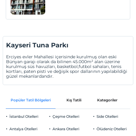
karşılanır, farklı ağırlanırsınız. Evinizdeki
kadar huzurlu fakat evinizde olan
imkânlardan fazlasını sunmak ilk
amacımız.
Kayseri Tuna Parkı
Erciyes evler Mahallesi içerisinde kurulmuş olan eski
Bünyan garajı olarak da bilinen 45.000m² alan üzerine
kurulmuş süs havuzları, basketbol,futbol sahaları, tenis
kortları, paten pisti ve değişik spor dallarının yapılabildiği
güzel mekanlardandır.
Popüler Tatil Bölgeleri
Kış Tatili
Kategoriler
P
İstanbul Otelleri
Çeşme Otelleri
Side Otelleri
Antalya Otelleri
Ankara Otelleri
Ölüdeniz Otelleri