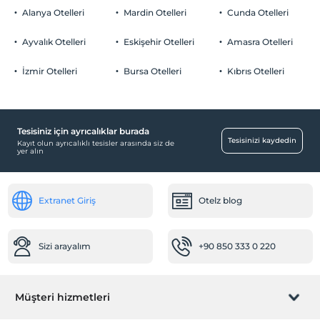
Alanya Otelleri
Mardin Otelleri
Cunda Otelleri
Ayvalık Otelleri
Eskişehir Otelleri
Amasra Otelleri
İzmir Otelleri
Bursa Otelleri
Kıbrıs Otelleri
Tesisiniz için ayrıcalıklar burada
Tesisinizi kaydedin
Kayıt olun ayrıcalıklı tesisler arasında siz de
yer alın
Extranet Giriş
Otelz blog
Sizi arayalım
+90 850 333 0 220
Müşteri hizmetleri