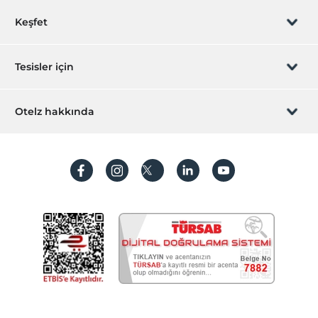
Rezervasyon yönet
Keşfet
Sizi arayalım
Hediye Kart
Tesisler için
İştirak olun
ZPara Nedir?
Hemen tesisinizi ekleyin
Otelz hakkında
İletişim
Üye girişi
Villa/Daire ekleyin
Hakkımızda
Sıkça sorulan sorular
Hesap oluştur
Sürdürülebilirlik
Kişisel Verilerin Korunması
Koşullar ve şartlar
İşlem rehberi
Aydınlatma metni
Gizlilik politikaları