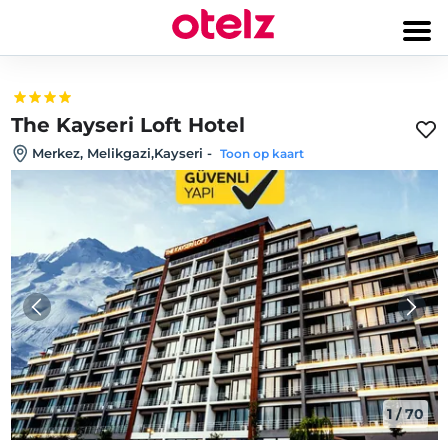
The Kayseri Loft Hotel
Merkez, Melikgazi,Kayseri
-
Toon op kaart
1
/
70