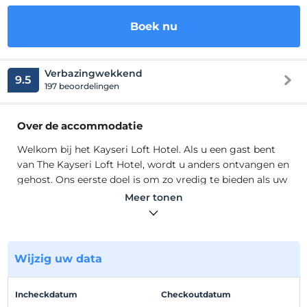
Boek nu
Verbazingwekkend
9.5
197 beoordelingen
Over de accommodatie
Welkom bij het Kayseri Loft Hotel. Als u een gast bent
van The Kayseri Loft Hotel, wordt u anders ontvangen en
gehost. Ons eerste doel is om zo vredig te bieden als uw
huis, maar meer dan wat u thuis heeft. U kunt vanuit al
Meer tonen
onze kamers genieten van het perfecte uitzicht op de
berg Erciyes. Met de spa, sauna, Turks stoombad,
zwembad en vele andere ontspannende faciliteiten kunt
u uw ziel zuiveren en een aangename tijd doorbrengen.
Wijzig uw data
HET KAYSERİ LOFT HOTEL
U kunt vanuit al onze kamers het panoramische uitzicht
Incheckdatum
Checkoutdatum
op Erciyes bekijken, u kunt genieten van het uitzicht op