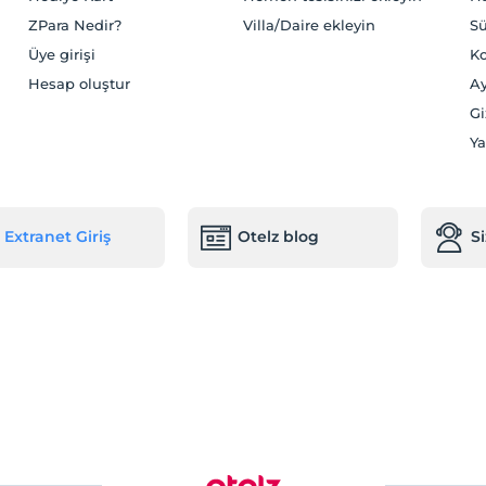
ZPara Nedir?
Villa/Daire ekleyin
Sü
Üye girişi
Ko
Hesap oluştur
Ay
Gi
Ya
Extranet Giriş
Otelz blog
S