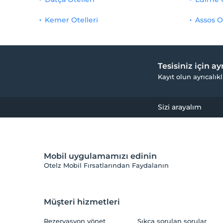
Kemer Otelleri
Assos O
Tesisiniz için a
Kayıt olun ayrıcalıkl
Sizi arayalım
Mobil uygulamamızı edinin
Otelz Mobil Fırsatlarından Faydalanın
Müşteri hizmetleri
Rezervasyon yönet
Sıkça sorulan sorular