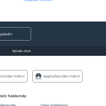
kaydedin
İştirak olun
ore'dan İndirin
AppGallery'den İndirin
telz hakkında
akkımızda
Çerez politikamız