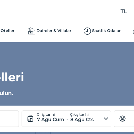
TL
Otelleri
Daireler & Villalar
Saatlik Odalar
lleri
ulun.
Giriş tarihi
Çıkış tarihi
7 Ağu Cum
-
8 Ağu Cts