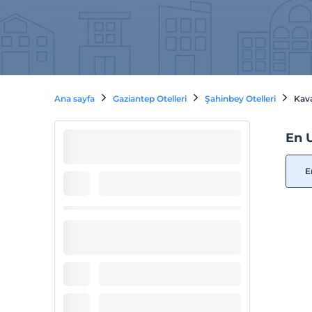
Ana sayfa
Gaziantep Otelleri
Şahinbey Otelleri
Kava
En U
E