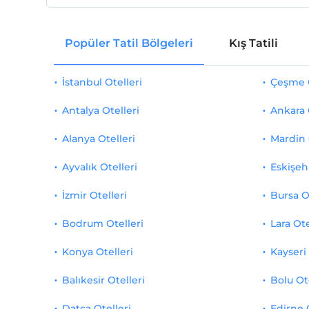
Popüler Tatil Bölgeleri
Kış Tatili
İstanbul Otelleri
Çeşme O
Antalya Otelleri
Ankara 
Alanya Otelleri
Mardin 
Ayvalık Otelleri
Eskişehi
İzmir Otelleri
Bursa O
Bodrum Otelleri
Lara Ote
Konya Otelleri
Kayseri 
Balıkesir Otelleri
Bolu Ot
Datça Otelleri
Edirne 