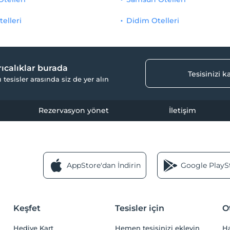
telleri
Didim Otelleri
yrıcalıklar burada
Tesisinizi 
ı tesisler arasında siz de yer alın
Rezervasyon yönet
İletişim
AppStore'dan İndirin
Google PlaySt
Keşfet
Tesisler için
O
Hediye Kart
Hemen tesisinizi ekleyin
H