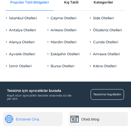
Popüler Tatil Bölgeleri
Kış Tatili
Kategoriler
P
İstanbul Otelleri
Çeşme Otelleri
Side Otelleri
Antalya Otelleri
Ankara Otelleri
Ölüdeniz Otelleri
Alanya Otelleri
Mardin Otelleri
Cunda Otelleri
Ayvalık Otelleri
Eskişehir Otelleri
Amasra Otelleri
İzmir Otelleri
Bursa Otelleri
Kıbrıs Otelleri
Tesisiniz için ayrıcalıklar burada
Tesisinizi kaydedin
Kayıt olun ayrıcalıklı tesisler arasında siz de
yer alın
Extranet Giriş
Otelz blog