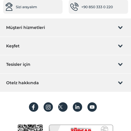
Sizi arayalım
+90 850 333 0 220
Müşteri hizmetleri
Rezervasyon yönet
Keşfet
Sizi arayalım
Hediye Kart
Tesisler için
İştirak olun
ZPara Nedir?
Hemen tesisinizi ekleyin
Otelz hakkında
İletişim
Üye girişi
Villa/Daire ekleyin
Hakkımızda
Sıkça sorulan sorular
Hesap oluştur
Sürdürülebilirlik
Kişisel Verilerin Korunması
Koşullar ve şartlar