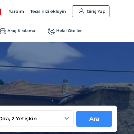
Yardım
Tesisinizi ekleyin
Giriş Yap
Araç Kiralama
Helal Oteller
Ara