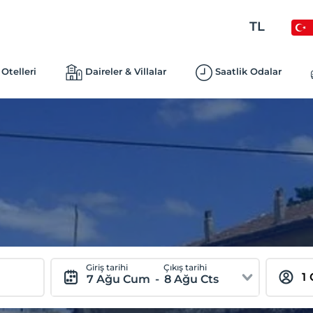
TL
Otelleri
Daireler & Villalar
Saatlik Odalar
Giriş tarihi
Çıkış tarihi
7 Ağu Cum
-
8 Ağu Cts