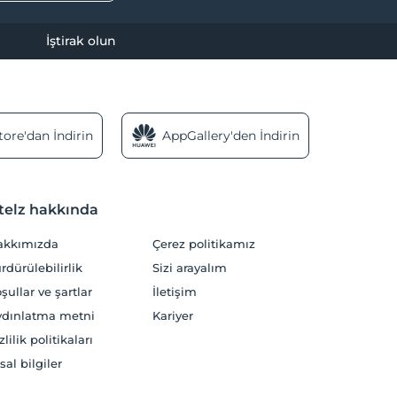
İştirak olun
ore'dan İndirin
AppGallery'den İndirin
telz hakkında
akkımızda
Çerez politikamız
rdürülebilirlik
Sizi arayalım
şullar ve şartlar
İletişim
dınlatma metni
Kariyer
zlilik politikaları
sal bilgiler