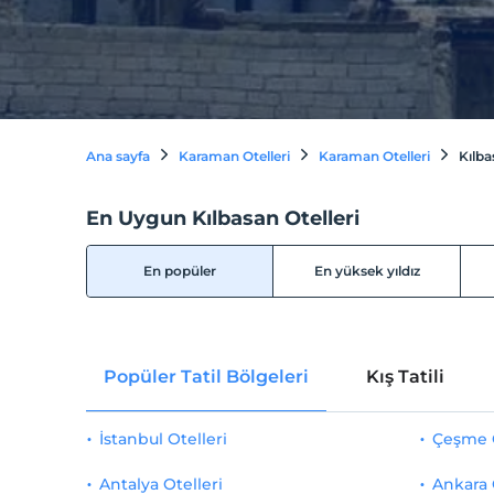
Ana sayfa
Karaman Otelleri
Karaman Otelleri
Kılba
En Uygun Kılbasan Otelleri
En popüler
En yüksek yıldız
Popüler Tatil Bölgeleri
Kış Tatili
İstanbul Otelleri
Çeşme O
Antalya Otelleri
Ankara 