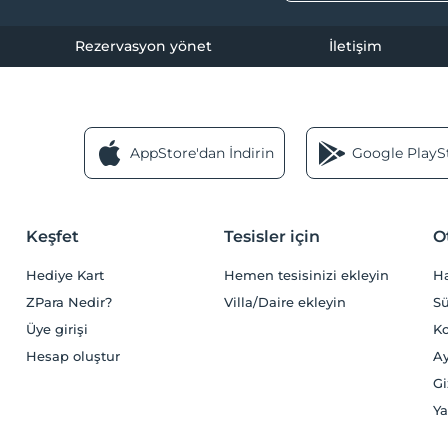
Rezervasyon yönet
İletişim
AppStore'dan İndirin
Google PlaySt
Keşfet
Tesisler için
O
Hediye Kart
Hemen tesisinizi ekleyin
H
ZPara Nedir?
Villa/Daire ekleyin
Sü
Üye girişi
Ko
Hesap oluştur
Ay
Gi
Ya