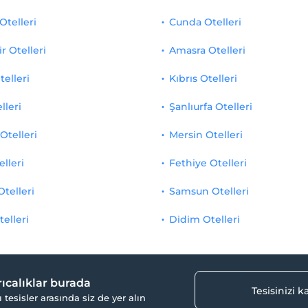
Otelleri
Cunda Otelleri
r Otelleri
Amasra Otelleri
telleri
Kıbrıs Otelleri
lleri
Şanlıurfa Otelleri
Otelleri
Mersin Otelleri
elleri
Fethiye Otelleri
Otelleri
Samsun Otelleri
telleri
Didim Otelleri
yrıcalıklar burada
Tesisinizi 
ı tesisler arasında siz de yer alın