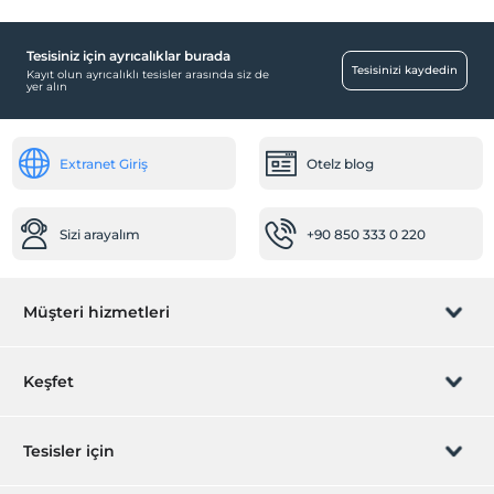
Tesisiniz için ayrıcalıklar burada
Tesisinizi kaydedin
Kayıt olun ayrıcalıklı tesisler arasında siz de
yer alın
Extranet Giriş
Otelz blog
Sizi arayalım
+90 850 333 0 220
Müşteri hizmetleri
Rezervasyon yönet
Keşfet
Sizi arayalım
Hediye Kart
Tesisler için
İştirak olun