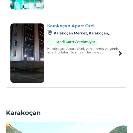
halkımıza hizmet vermekte olan
şirketimiz, büyümesine yeni bir sektör
olan otel ve konaklamayı da de ekleyerek
devam etmektedir.
Karakoçan Apart Otel
Karakoçan Merkez, Karakoçan,
Elaziğ
Kredi Kartı Gerekmiyor
Karakoçan Apart Otel, yenilenmiş ve geniş
apart odaları ile misafirlerine ev
sıcaklığında konaklama hizmeti
sunmaktadır.
Karakoçan