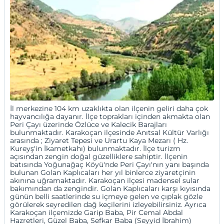
İl merkezine 104 km uzaklıkta olan ilçenin geliri daha çok
hayvancılığa dayanır. İlçe toprakları içinden akmakta olan
Peri Çayı üzerinde Özlüce ve Kalecik Barajları
bulunmaktadır. Karakoçan ilçesinde Anıtsal Kültür Varlığı
arasında ; Ziyaret Tepesi ve Urartu Kaya Mezarı ( Hz.
Kureyş'in İkametkahı) bulunmaktadır. İlçe turizm
açısından zengin doğal güzelliklere sahiptir. İlçenin
batısında Yoğunağaç Köyü'nde Peri Çayı'nın yanı başında
bulunan Golan Kaplıcaları her yıl binlerce ziyaretçinin
akınına uğramaktadır. Karakoçan ilçesi madensel sular
bakımından da zengindir. Golan Kaplıcaları karşı kıyısında
günün belli saatlerinde su içmeye gelen ve çıplak gözle
görülerek seyredilen dağ keçilerini izleyebilirsiniz. Ayrıca
Karakoçan ilçemizde Garip Baba, Pir Cemal Abdal
Hazretleri, Güzel Baba, Sefkar Baba (Seyyid İbrahim)