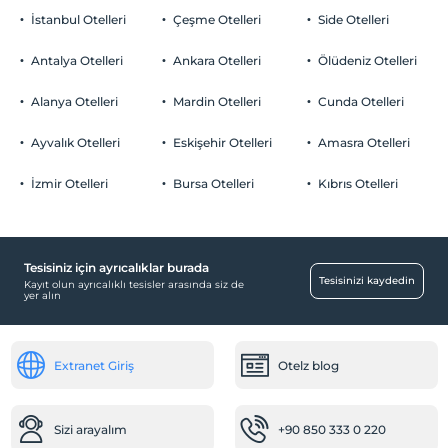
İstanbul Otelleri
Çeşme Otelleri
Side Otelleri
Antalya Otelleri
Ankara Otelleri
Ölüdeniz Otelleri
Alanya Otelleri
Mardin Otelleri
Cunda Otelleri
Ayvalık Otelleri
Eskişehir Otelleri
Amasra Otelleri
İzmir Otelleri
Bursa Otelleri
Kıbrıs Otelleri
Tesisiniz için ayrıcalıklar burada
Tesisinizi kaydedin
Kayıt olun ayrıcalıklı tesisler arasında siz de
yer alın
Extranet Giriş
Otelz blog
Sizi arayalım
+90 850 333 0 220