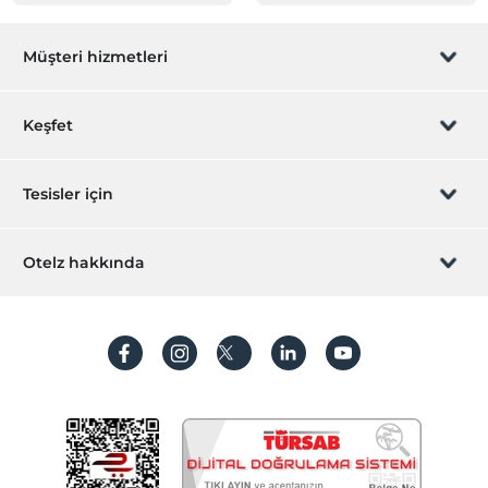
Müşteri hizmetleri
Rezervasyon yönet
Keşfet
Sizi arayalım
Hediye Kart
Tesisler için
İştirak olun
ZPara Nedir?
Hemen tesisinizi ekleyin
Otelz hakkında
İletişim
Üye girişi
Villa/Daire ekleyin
Hakkımızda
Sıkça sorulan sorular
Hesap oluştur
Sürdürülebilirlik
Kişisel Verilerin Korunması
Koşullar ve şartlar
İşlem rehberi