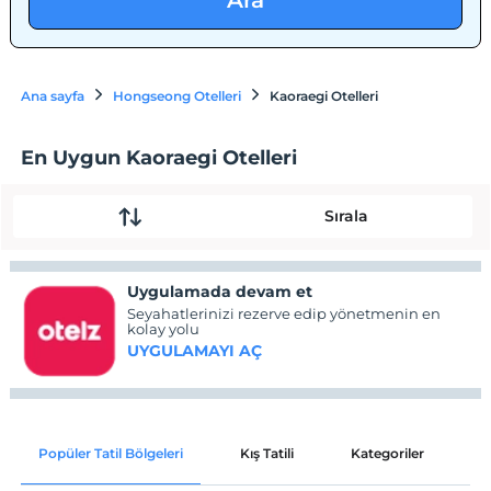
Ara
Ana sayfa
Hongseong Otelleri
Kaoraegi Otelleri
En Uygun Kaoraegi Otelleri
Sırala
Uygulamada devam et
Seyahatlerinizi rezerve edip yönetmenin en
kolay yolu
UYGULAMAYI AÇ
Popüler Tatil Bölgeleri
Kış Tatili
Kategoriler
P