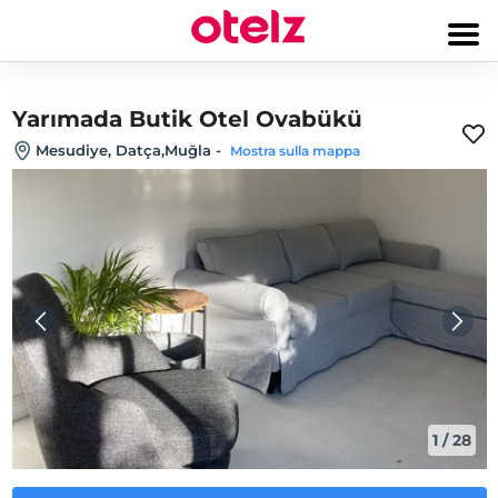
Yarımada Butik Otel Ovabükü
Mesudiye, Datça,Muğla
-
Mostra sulla mappa
1
/
28