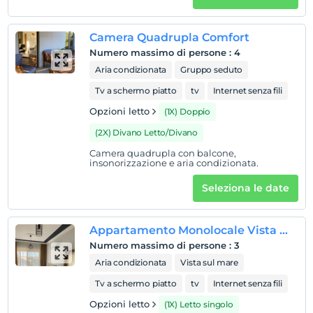
registrare
En erken saat 14:00 ve sonrası
Camera Quadrupla Comfort
Guardare
Numero massimo di persone
:
4
L'ultimo 12:00 e prima
Aria condizionata
Gruppo seduto
animale domestico
Tv a schermo piatto
tv
Internet senza fili
Animali non ammessi
Opzioni letto
(1X) Doppio
fumare
(2X) Divano Letto/Divano
camere non fumatori
Camera quadrupla con balcone,
figli
insonorizzazione e aria condizionata.
I bambini di età inferiore a 2 non vengono addebitati
Seleziona le date
1 bambino/i fino all'età di 6 per camera non pagano
Appartamento Monolocale Vista Mare
Numero massimo di persone
:
3
Aria condizionata
Vista sul mare
Tv a schermo piatto
tv
Internet senza fili
Opzioni letto
(1X) Letto singolo