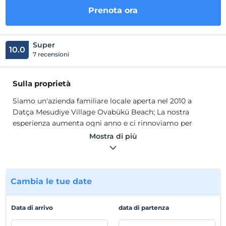
Prenota ora
Super
10.0
7 recensioni
Sulla proprietà
Siamo un'azienda familiare locale aperta nel 2010 a
Datça Mesudiye Village Ovabükü Beach; La nostra
esperienza aumenta ogni anno e ci rinnoviamo per
offrirvi un ambiente più confortevole. Nella nostra
Mostra di più
attività situata a 500 metri dal mare; Disponiamo di
casette 1+1 indipendenti con cucina e camere private con
vista mare. Possibilità di pernottamento e prima
colazione secondo le preferenze dei nostri ospiti.
Cambia le tue date
Siamo un'azienda familiare locale aperta nel 2010 a
Datça Mesudiye Village Ovabükü Beach; La nostra
Data di arrivo
data di partenza
esperienza aumenta ogni anno e ci rinnoviamo per
offrirvi un ambiente più confortevole. Nella nostra