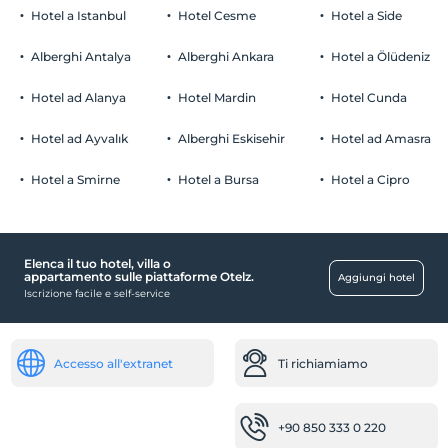
fumare
Hotel a Istanbul
Hotel Cesme
Hotel a Side
camere non fumatori
Cesto di frutta in camera
Parcheggio auto
figli
Alberghi Antalya
Alberghi Ankara
Hotel a Ölüdeniz
I bambini di età inferiore a 2 non vengono addebitati
Gratuito Parcheggio privato
1 bambino/i fino all'età di 6 per camera non pagano
Hotel ad Alanya
Hotel Mardin
Hotel Cunda
Parcheggio (in loco)
Hotel ad Ayvalık
Alberghi Eskisehir
Hotel ad Amasra
Hotel a Smirne
Hotel a Bursa
Hotel a Cipro
Prodotti alimentari e bevande
Servizio di ristorazione in camera
Elenca il tuo hotel, villa o
attività
appartamento sulle piattaforme Otelz.
Aggiungi hotel
Iscrizione facile e self-service
Pesca
gratuito
Posti di lavoro
Accesso all'extranet
Ti richiamiamo
Fax/fotocopia
Impresa di pulizie
+90 850 333 0 220