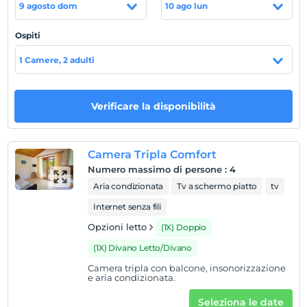
9 agosto dom
10 ago lun
attività situata a 500 metri dal mare; Disponiamo di
casette 1+1 indipendenti con cucina e camere private con
Ospiti
vista mare. Possibilità di pernottamento e prima
colazione secondo le preferenze dei nostri ospiti. La cosa
1 Camere, 2 adulti
più importante per noi è che i nostri ospiti trascorrano
una vacanza tranquilla, pacifica e confortevole e lascino
il nostro hotel felice. Non vediamo l'ora di darvi il
Verificare la disponibilità
benvenuto, nostri stimati ospiti, al Peninsula Boutique
Hotel.
Posizione
Camera Tripla Comfort
Numero massimo di persone
:
4
Il centro di Datça dista 15 km. L'aeroporto di Milas dista
Aria condizionata
Tv a schermo piatto
tv
198 km.
Internet senza fili
Opzioni letto
(1X) Doppio
Mostra sulla
(1X) Divano Letto/Divano
mappa
Camera tripla con balcone, insonorizzazione
e aria condizionata.
Regole dell'hotel
Seleziona le date