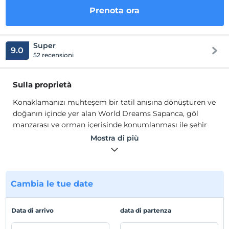
Prenota ora
Super
9.0
52 recensioni
Sulla proprietà
Konaklamanızı muhteşem bir tatil anısına dönüştüren ve
doğanın içinde yer alan World Dreams Sapanca, göl
manzarası ve orman içerisinde konumlanması ile şehir
hayatının stresinden uzaklaşarak, keyifli bir tatil
Mostra di più
geçirmenizi sağlıyor.
Kendinizi doğanın içerisinde hissedeceğiniz,
memnuniyet hizmeti odaklı servis anlayışı ile; tüm
Cambia le tue date
odalarımız aile odası şeklinde tasarlanmış olup 19 adet
1+1 bungalow, 4 adet 1+3 bungalow, 3 adet 1+1 tiny house
olmak üzere hizmetinizdedir.
Data di arrivo
data di partenza