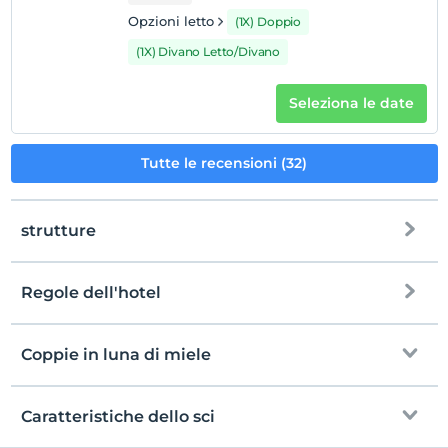
Ogni camera è gratuita per un massimo di 2 bambini di
Opzioni letto
(1X) Doppio
età inferiore a 11 anni
(1X) Divano Letto/Divano
Seleziona le date
Tutte le recensioni (32)
strutture
Regole dell'hotel
Internet
registrare
Gratuito Wi-Fi
En erken saat 14:00 ve sonrası
Coppie in luna di miele
solo camere
Guardare
L'ultimo 12:00 e prima
Caratteristiche dello sci
Accappatoi e ciabattine speciali
animale domestico