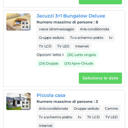
Mostra sulla
Jacuzzi 3+1 Bungalow Deluxe
mappa
Numero massimo di persone
:
8
vasca idromassaggio
Aria condizionata
Regole dell'hotel
Gruppo seduto
Tv a schermo piatto
tv
registrare
TV LCD
TV LED
Internet
En erken saat 14:00 ve sonrası
Opzioni letto
(2X) Letto singolo
Guardare
(2X) Doppio
(2X) Apre-Chiude
L'ultimo 12:00 e prima
animale domestico
Seleziona le date
Può ospitare animali domestici fino a 5 kg
fumare
Piccola casa
camere non fumatori
Numero massimo di persone
:
3
figli
Aria condizionata
Gruppo seduto
Camino
I bambini di età inferiore a 2 non vengono addebitati
Tv a schermo piatto
tv
TV LCD
TV LED
Ogni camera è gratuita per un massimo di 1 bambini di
Internet
età inferiore a 11 anni