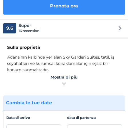
Prenota ora
Super
9.6
16 recensioni
Sulla proprietà
Adana'nın kalbinde yer alan Sky Garden Suites, tatil, iş
seyahatleri ve kurumsal konaklamalar için eşsiz bir
konum sunmaktadır.
Mostra di più
Muhteşem Adana manzarasına ev sahipliği yapan ve
modern lüksü temsil eden Sky Garden Suites sizi
rahatlamaya ve huzura davet ediyor. Son teknoloji
daireleri, etkisinde bırakan banyoları, kullanışlı mutfağı
Cambia le tue date
ve konforlu yaşam alanı ile baştan sona sıcak bir ortam
sunan Sky Garden Suites, sizi gevşemeye ve rahatlamaya
davet ediyor.
Data di arrivo
data di partenza