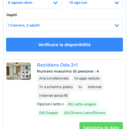
Tesis imkanları;
7/24 resepsiyon, açık/kapalı otopark, Wi-
9 agosto dom
10 ago lun
Fi, açık kapalı havuz, emanet kasası, vale hizmeti
bulunmaktadır.
Ospiti
Posizione
1 Camere, 2 adulti
Adana Çuvurova'da konumlanmaktadır.
Verificare la disponibilità
Mostra sulla
mappa
Rezidans Oda 2+1
Numero massimo di persone
:
4
Regole dell'hotel
Aria condizionata
Gruppo seduto
registrare
Tv a schermo piatto
tv
Internet
En erken saat 14:00 ve sonrası
Internet senza fili
Guardare
Opzioni letto
(1X) Letto singolo
L'ultimo 12:00 e prima
(1X) Doppio
(1X) Divano Letto/Divano
animale domestico
Animali ammessi
Seleziona le date