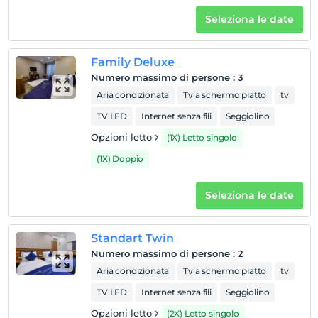
Seleziona le date
Family Deluxe
Numero massimo di persone
:
3
Aria condizionata
Tv a schermo piatto
tv
TV LED
Internet senza fili
Seggiolino
Opzioni letto
(1X) Letto singolo
(1X) Doppio
Seleziona le date
Standart Twin
Numero massimo di persone
:
2
Aria condizionata
Tv a schermo piatto
tv
TV LED
Internet senza fili
Seggiolino
Opzioni letto
(2X) Letto singolo