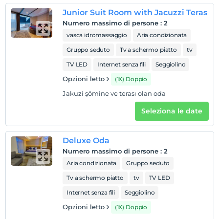
mappa
Junior Suit Room with Jacuzzi Teras
Numero massimo di persone
:
2
Regole dell'hotel
vasca idromassaggio
Aria condizionata
registrare
Gruppo seduto
Tv a schermo piatto
tv
En erken saat 15:00 ve sonrası
TV LED
Internet senza fili
Seggiolino
Guardare
Opzioni letto
(1X) Doppio
L'ultimo 12:00 e prima
Jakuzi şömine ve terası olan oda
animale domestico
Animali non ammessi
Seleziona le date
fumare
camere non fumatori
Deluxe Oda
Orari di check-in
Numero massimo di persone
:
2
Aria condizionata
Gruppo seduto
figli
I bambini di età inferiore a 2 non vengono addebitati
Tv a schermo piatto
tv
TV LED
1 bambino/i fino all'età di 11 per camera non pagano
Internet senza fili
Seggiolino
Opzioni letto
(1X) Doppio