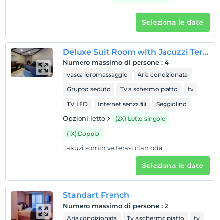
Seleziona le date
Deluxe Suit Room with Jacuzzi Teras
Numero massimo di persone
:
4
vasca idromassaggio
Aria condizionata
Gruppo seduto
Tv a schermo piatto
tv
TV LED
Internet senza fili
Seggiolino
Opzioni letto
(2X) Letto singolo
(1X) Doppio
Jakuzi şömin ve terası olan oda
Seleziona le date
Standart French
Numero massimo di persone
:
2
Aria condizionata
Tv a schermo piatto
tv