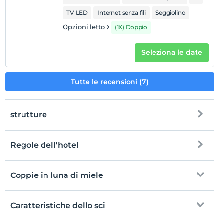
TV LED
Internet senza fili
Seggiolino
Opzioni letto
(1X) Doppio
Seleziona le date
Tutte le recensioni (7)
strutture
Regole dell'hotel
Internet
registrare
Gratuito Wi-Fi
En erken saat 15:00 ve sonrası
Coppie in luna di miele
Aree comuni e tutte le camere
Guardare
L'ultimo 12:00 e prima
Caratteristiche dello sci
Una mattina servizio di colazione in
animale domestico