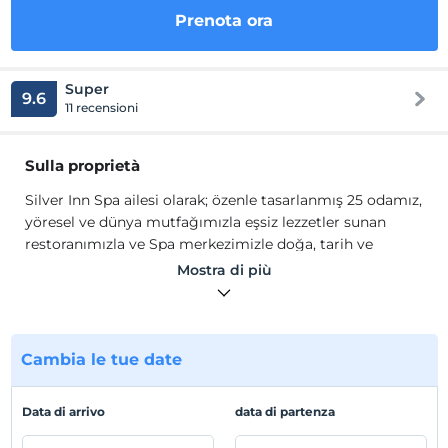
Prenota ora
Super
9.6
11 recensioni
Sulla proprietà
Silver Inn Spa ailesi olarak; özenle tasarlanmış 25 odamız,
yöresel ve dünya mutfağımızla eşsiz lezzetler sunan
restoranımızla ve Spa merkezimizle doğa, tarih ve
konforu bir arada sunarak, güler yüzlü ve saygılı
Mostra di più
personelimizle siz değerli misafirlerimize hizmet
vermekteyiz. ​
Her odada değerli eşyalarınızı ve laptoplarınızı
Cambia le tue date
koyabileceğiniz özel kasalar, sessiz çalışan split klima,
minibar bulunmaktadır. Bunlara ek olarak; saç kurutma
makinesi, valiz sehpası, şifonyer, elbise dolabı, oturma
Data di arrivo
data di partenza
grubu, buklet ürünleri, ücretsiz su gibi detaylar odalarda