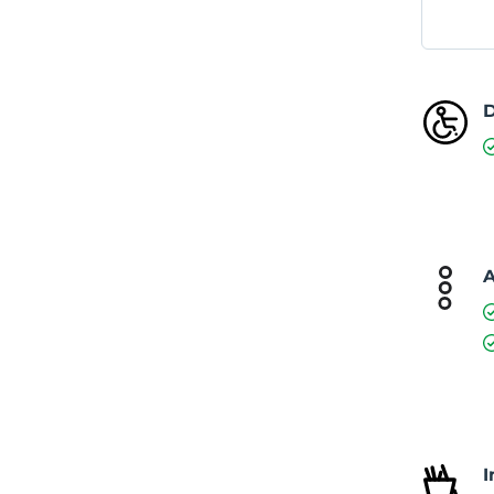
D
A
I