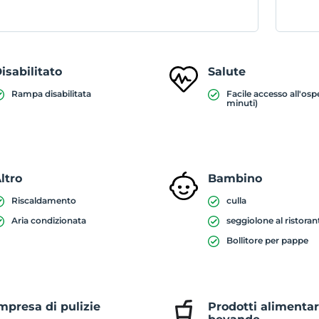
isabilitato
Salute
Rampa disabilitata
Facile accesso all'osp
minuti)
ltro
Bambino
Riscaldamento
culla
Aria condizionata
seggiolone al ristoran
Bollitore per pappe
mpresa di pulizie
Prodotti alimentar