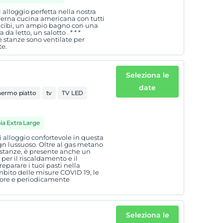
 alloggio perfetta nella nostra
derna cucina americana con tutti
ei cibi, un ampio bagno con una
 letto, un salotto . * * *
e stanze sono ventilate per
te.
Seleziona le
date
hermo piatto
tv
TV LED
ia Extra Large
i alloggio confortevole in questa
 lussuoso. Oltre al gas metano
e stanze, è presente anche un
er il riscaldamento e il
eparare i tuoi pasti nella
mbito delle misure COVID 19, le
 ore e periodicamente
Seleziona le