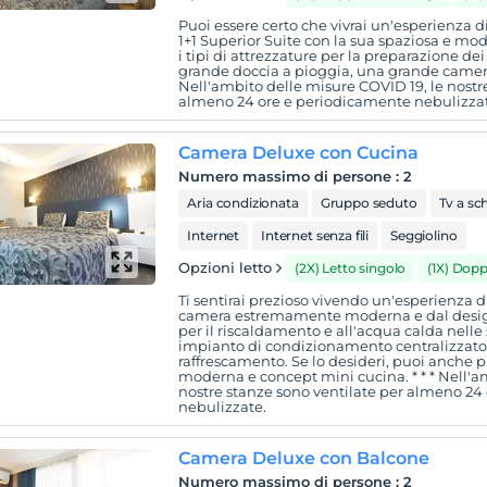
Puoi essere certo che vivrai un'esperienza di
1+1 Superior Suite con la sua spaziosa e mo
i tipi di attrezzature per la preparazione d
grande doccia a pioggia, una grande camera da
Nell'ambito delle misure COVID 19, le nostr
almeno 24 ore e periodicamente nebulizza
Camera Deluxe con Cucina
Numero massimo di persone
:
2
Aria condizionata
Gruppo seduto
Tv a sc
Internet
Internet senza fili
Seggiolino
Opzioni letto
(2X) Letto singolo
(1X) Dopp
Ti sentirai prezioso vivendo un'esperienza d
camera estremamente moderna e dal design
per il riscaldamento e all'acqua calda nell
impianto di condizionamento centralizzato p
raffrescamento. Se lo desideri, puoi anche pr
moderna e concept mini cucina. * * * Nell'a
nostre stanze sono ventilate per almeno 24
nebulizzate.
Camera Deluxe con Balcone
Numero massimo di persone
:
2