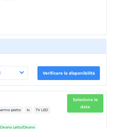
i
Verificare la disponibilità
Seleziona le
date
hermo piatto
tv
TV LED
) Divano Letto/Divano