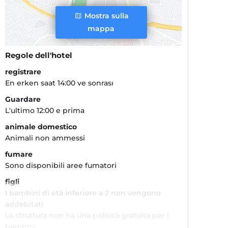
Mostra sulla
mappa
Regole dell'hotel
registrare
En erken saat 14:00 ve sonrası
Guardare
L'ultimo 12:00 e prima
animale domestico
Animali non ammessi
fumare
Sono disponibili aree fumatori
figli
I bambini di età inferiore a 2 non vengono
addebitati
La struttura non ha una politica gratuita per i
bambini