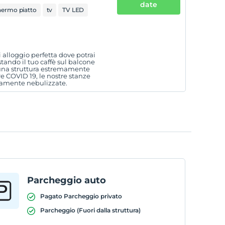
date
hermo piatto
tv
TV LED
i alloggio perfetta dove potrai
stando il tuo caffè sul balcone
una struttura estremamente
ure COVID 19, le nostre stanze
camente nebulizzate.
Parcheggio auto
Pagato Parcheggio privato
Parcheggio (Fuori dalla struttura)