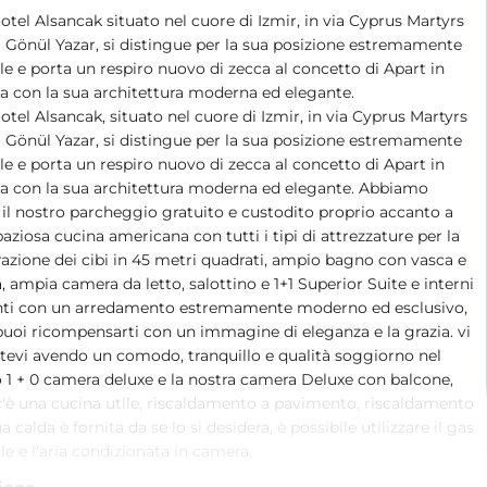
otel Alsancak situato nel cuore di Izmir, in via Cyprus Martyrs
 Gönül Yazar, si distingue per la sua posizione estremamente
le e porta un respiro nuovo di zecca al concetto di Apart in
a con la sua architettura moderna ed elegante.
otel Alsancak, situato nel cuore di Izmir, in via Cyprus Martyrs
 Gönül Yazar, si distingue per la sua posizione estremamente
le e porta un respiro nuovo di zecca al concetto di Apart in
a con la sua architettura moderna ed elegante. Abbiamo
il nostro parcheggio gratuito e custodito proprio accanto a
paziosa cucina americana con tutti i tipi di attrezzature per la
azione dei cibi in 45 metri quadrati, ampio bagno con vasca e
, ampia camera da letto, salottino e 1+1 Superior Suite e interni
nti con un arredamento estremamente moderno ed esclusivo,
uoi ricompensarti con un immagine di eleganza e la grazia. vi
tevi avendo un comodo, tranquillo e qualità soggiorno nel
 1 + 0 camera deluxe e la nostra camera Deluxe con balcone,
'è una cucina utile, riscaldamento a pavimento, riscaldamento
a calda è fornita da se lo si desidera, è possibile utilizzare il gas
le e l'aria condizionata in camera.