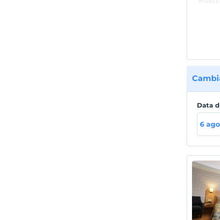
Posiz
Riva H
Mevkii
centra
Turchi
Cambia
Data d
6 ago