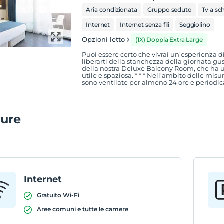
Aria condizionata
Gruppo seduto
Tv a sc
Internet
Internet senza fili
Seggiolino
Opzioni letto
(1X) Doppia Extra Large
Puoi essere certo che vivrai un'esperienza d
liberarti della stanchezza della giornata gu
della nostra Deluxe Balcony Room, che ha 
utile e spaziosa. * * * Nell'ambito delle mis
sono ventilate per almeno 24 ore e periodi
ture
Internet
Gratuito Wi-Fi
Aree comuni e tutte le camere