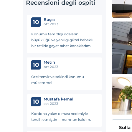
Recensioni degli ospiti
Buşra
10
ott 2023
Konumu temızlıgı odaların
büyüklüğü ve yenılıgı güzel bebeklı
bır tatilde gayet rahat konakladım
Metin
10
ott 2023
Otel temiz ve sakindi konumu
mükemmel
Mustafa kemal
10
set 2023
Kordona yakın olması nedeniyle
tercih etmiştim. memnun kaldım.
Sulla