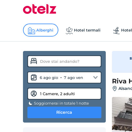
Alberghi
Hotel termali
Hotel
s
-
6 ago gio
7 ago ven
Riva 
Alsanc
Soggiornerai in totale 1 notte
Ricerca