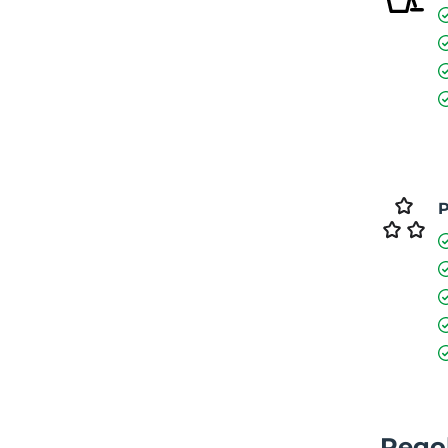
P
Regol