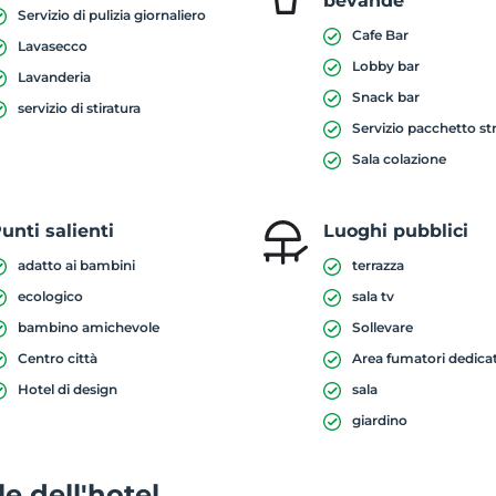
bevande
Servizio di pulizia giornaliero
Cafe Bar
Lavasecco
Lobby bar
Lavanderia
Snack bar
servizio di stiratura
Servizio pacchetto st
Sala colazione
unti salienti
Luoghi pubblici
adatto ai bambini
terrazza
ecologico
sala tv
bambino amichevole
Sollevare
Centro città
Area fumatori dedica
Hotel di design
sala
giardino
e dell'hotel