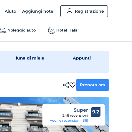
Aiuto
Aggiungi hotel
Registrazione
Noleggio auto
Hotel Halal
luna di miele
Appunti
Prenota ora
Super
9.2
246 recensioni
Vedi le recensioni (86)