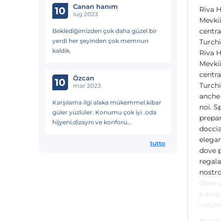
Canan hanım
10
Riva H
lug 2023
Mevkii
centra
Beklediğimizden çok daha güzel bir
yerdi her şeyinden çok memnun
Turchi
kaldık.
Riva H
Mevkii
centra
Özcan
10
Turchi
mar 2023
anche 
Karşılama ilgi alaka mükemmel.kibar
noi. S
güler yüzlüler. Konumu çok iyi .oda
prepar
hijyeni,dizaynı ve konforu
doccia
harika.izmire yolum düştükçe
elega
mutlaka burda kalmayı
tutto
dove p
düşünüyorum.herkese tavsiye
regala
ederim.
nostro
dove c
e acqu
natura