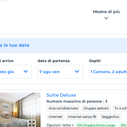
ione
otel Alsancak, situato nel cuore di Izmir, in via Cyprus Martyrs
Mostra di più
 Gönül Yazar, si distingue per la sua posizione estremamente
le e porta un respiro nuovo di zecca al concetto di Apart in
a con la sua architettura moderna ed elegante.
 le tue date
i arrivo
data di partenza
Ospiti
sto gio
7 ago ven
1 Camere, 2 adult
Suite Deluxe
Numero massimo di persone
:
3
Aria condizionata
Gruppo seduto
Tv a sc
Internet
Internet senza fili
Seggiolino
Opzioni letto
(1X) Doppia Extra Large
(1X