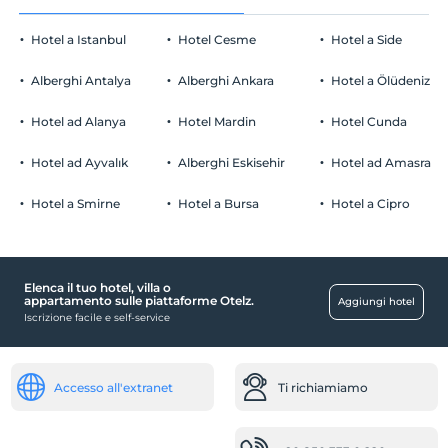
L'ultimo 12:00 e prima
Hotel a Istanbul
Hotel Cesme
Hotel a Side
animale domestico
Animali non ammessi
Alberghi Antalya
Alberghi Ankara
Hotel a Ölüdeniz
fumare
Sono disponibili aree fumatori
Hotel ad Alanya
Hotel Mardin
Hotel Cunda
Parcheggio auto
figli
I bambini di età inferiore a 2 non vengono addebitati
Gratuito Parcheggio pubblico
Hotel ad Ayvalık
Alberghi Eskisehir
Hotel ad Amasra
La struttura non ha una politica gratuita per i bambini
Parcheggio (Fuori dalla struttura)
Hotel a Smirne
Hotel a Bursa
Hotel a Cipro
carte di credito valide
Elenca il tuo hotel, villa o
centri commerciali
appartamento sulle piattaforme Otelz.
Aggiungi hotel
Iscrizione facile e self-service
Mercato
Salute
Dottore (servizio esterno)
Accesso all'extranet
Ti richiamiamo
Bambino