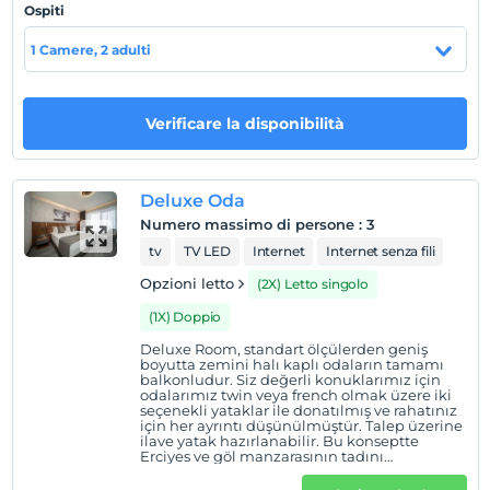
Ospiti
Mostra sulla
1 Camere, 2 adulti
mappa
Regole dell'hotel
Verificare la disponibilità
registrare
En erken saat 14:00 ve sonrası
Deluxe Oda
Guardare
Numero massimo di persone
:
3
L'ultimo 12:00 e prima
tv
TV LED
Internet
Internet senza fili
animale domestico
Opzioni letto
(2X) Letto singolo
Animali non ammessi
(1X) Doppio
fumare
Sono disponibili aree fumatori
Deluxe Room, standart ölçülerden geniş
boyutta zemini halı kaplı odaların tamamı
balkonludur. Siz değerli konuklarımız için
figli
odalarımız twin veya french olmak üzere iki
I bambini di età inferiore a 2 non vengono addebitati
seçenekli yataklar ile donatılmış ve rahatınız
için her ayrıntı düşünülmüştür. Talep üzerine
La struttura non ha una politica gratuita per i bambini
ilave yatak hazırlanabilir. Bu konseptte
Erciyes ve göl manzarasının tadını
carte di credito valide
çıkarabilirsiniz. Merkezi ısıtma, kablosuz
internet (Wİ-Fİ), emanet kasası, LCD