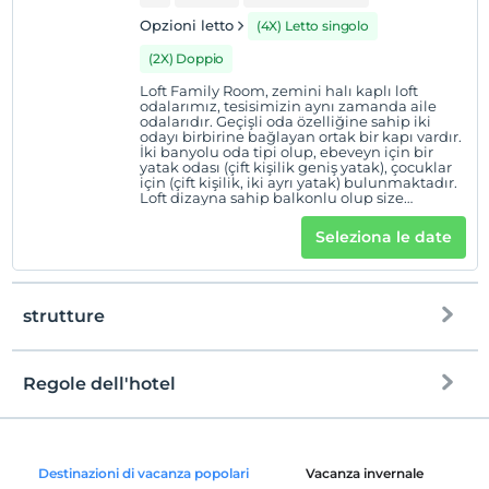
Opzioni letto
(4X) Letto singolo
(2X) Doppio
Loft Family Room, zemini halı kaplı loft
odalarımız, tesisimizin aynı zamanda aile
odalarıdır. Geçişli oda özelliğine sahip iki
odayı birbirine bağlayan ortak bir kapı vardır.
İki banyolu oda tipi olup, ebeveyn için bir
yatak odası (çift kişilik geniş yatak), çocuklar
için (çift kişilik, iki ayrı yatak) bulunmaktadır.
Loft dizayna sahip balkonlu olup size
panoramik Erciyes manzarası sunar. Merkezi
ısıtma, kablosuz internet (Wİ-Fİ), emanet
Seleziona le date
kasası, LCD televizyon, mini buzdolabı (şişe
su ücretsiz ) su ısıtıcısı, bornoz, terlik, saç
kurutma makinası, oda servisi (ücretli),
telefon ( dış kullanımlar için ücretli), günlük
kat hizmeti gibi olanaklar mevcuttur. Ayrıca
strutture
sizin için özenle hazırlanmış bir ikram seti de
odanızda sizi bekliyor olacak! 56 m² 1 çift
kişilik ve 2 tek kişilik yatak 2+2 veya 4 kişilik
konaklama
Regole dell'hotel
Internet
registrare
Gratuito Wi-Fi
En erken saat 14:00 ve sonrası
Destinazioni di vacanza popolari
Vacanza invernale
C
Aree comuni e tutte le camere
Guardare