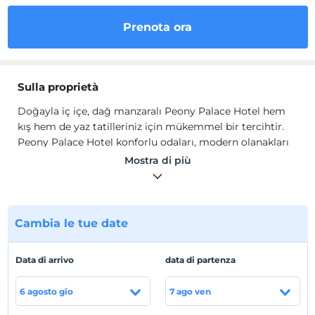
Prenota ora
Sulla proprietà
Doğayla iç içe, dağ manzaralı Peony Palace Hotel hem
kış hem de yaz tatilleriniz için mükemmel bir tercihtir.
Peony Palace Hotel konforlu odaları, modern olanakları
ve sıcak atmosferiyle ziyaretçilerine unutulmaz bir
Mostra di più
deneyim sunmaktadır.
Odalarda emanet kasası, gardırop, ısıtma, kanepe,
yangın alarmı, TV, telefon, internet, saç kurutma
makinesi, ücretsiz banyo malzemesi, havlu seti, elektrikli
Cambia le tue date
su ısıtıcısı, çay/kahve seti ve mini buzdolabı mevcuttur.
Posizione
Data di arrivo
data di partenza
Kayseri Erciyes'te hizmet vermektedir.
6 agosto gio
7 ago ven