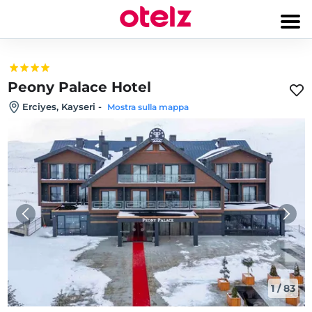
Peony Palace Hotel
Erciyes, Kayseri
-
Mostra sulla mappa
1
/
83