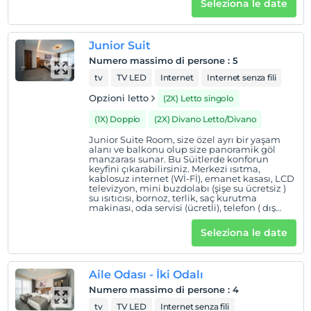
Seleziona le date
televizyon, mini buzdolabı (şişe su ücretsiz )
su ısıtıcısı, bornoz, terlik, saç kurutma
makinası, oda servisi (ücretli), telefon ( dış
kullanımlar için ücretli), günlük kat hizmeti
Junior Suit
gibi olanaklar mevcuttur. Ayrıca sizin için
özenle hazırlanmış bir ikram seti de odanızda
Numero massimo di persone
:
5
sizi bekliyor olacak! 28 m² Tek kişilik veya çift
kişilik yatak 2+1 veya 3 kişilik konaklama
tv
TV LED
Internet
Internet senza fili
Opzioni letto
(2X) Letto singolo
(1X) Doppio
(2X) Divano Letto/Divano
Junior Suite Room, size özel ayrı bir yaşam
alanı ve balkonu olup size panoramik göl
manzarası sunar. Bu Süitlerde konforun
keyfini çıkarabilirsiniz. Merkezi ısıtma,
kablosuz internet (Wİ-Fİ), emanet kasası, LCD
televizyon, mini buzdolabı (şişe su ücretsiz )
su ısıtıcısı, bornoz, terlik, saç kurutma
makinası, oda servisi (ücretli), telefon ( dış
kullanımlar için ücretli), günlük kat hizmeti
gibi olanaklar mevcuttur. Ayrıca sizin için
Seleziona le date
özenle hazırlanmış bir ikram seti de odanızda
sizi bekliyor olacak! 56 m² 2 tek kişilik veya 1
çift kişilik yatak 2+2 veya 4 kişilik konaklama
sağlar
Aile Odası - İki Odalı
Numero massimo di persone
:
4
tv
TV LED
Internet senza fili