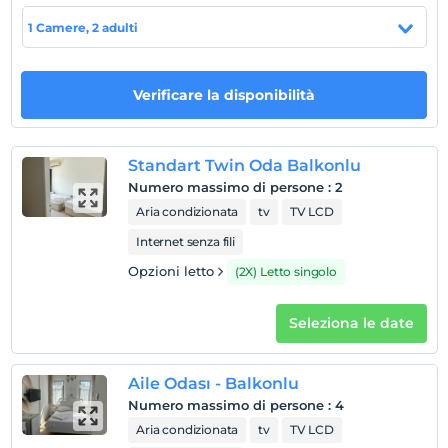
1 Camere, 2 adulti
Regole dell'hotel
registrare
Verificare la disponibilità
En erken saat 14:00 ve sonrası
Guardare
L'ultimo 11:00 e prima
Standart Twin Oda Balkonlu
animale domestico
Numero massimo di persone
:
2
Animali non ammessi
Aria condizionata
tv
TV LCD
fumare
Internet senza fili
camere non fumatori
Opzioni letto
(2X) Letto singolo
figli
I bambini di età inferiore a 2 non vengono addebitati
Seleziona le date
1 bambino/i fino all'età di 6 per camera non pagano
Aile Odası - Balkonlu
Numero massimo di persone
:
4
Aria condizionata
tv
TV LCD