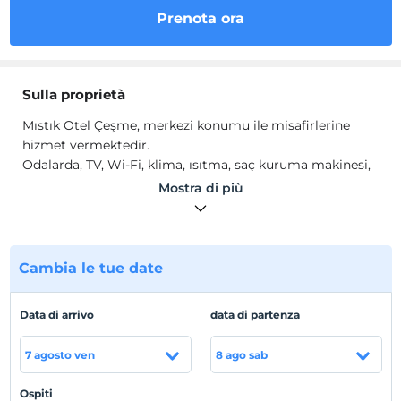
Prenota ora
Sulla proprietà
Mıstık Otel Çeşme, merkezi konumu ile misafirlerine
hizmet vermektedir.
Odalarda, TV, Wi-Fi, klima, ısıtma, saç kuruma makinesi,
ücretsiz banyo malzemeleri bulunmaktadır.
Mostra di più
Posizione
Çeşme Merkez'de konumlanmaktadır.
Cambia le tue date
la spiaggia
Plaja 600 m mesafededir.
Data di arrivo
data di partenza
7 agosto ven
8 ago sab
Mostra sulla
mappa
Ospiti