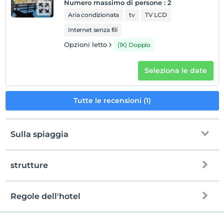
Numero massimo di persone
:
2
Aria condizionata
tv
TV LCD
Internet senza fili
Opzioni letto
(1X) Doppio
Seleziona le date
Tutte le recensioni (1)
Sulla spiaggia
strutture
alla spiaggia
600 meters away
spiaggia pubblica
Regole dell'hotel
Internet
registrare