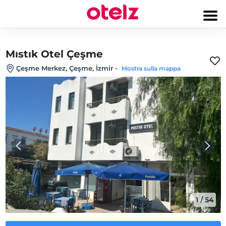
Mıstık Otel Çeşme
Çeşme Merkez, Çeşme, İzmir
-
Mostra sulla mappa
1
/
54