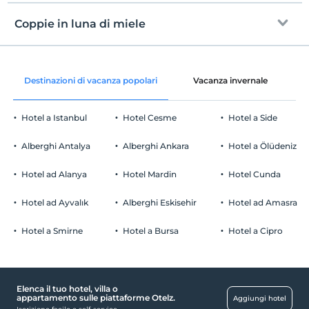
registrare
Gratuito Wi-Fi
En erken saat 12:00 ve sonrası
Coppie in luna di miele
Aree comuni e tutte le camere
Guardare
L'ultimo 12:00 e prima
Prenotazione prioritaria nei ristoranti à la
animale domestico
Destinazioni di vacanza popolari
Vacanza invernale
C
carte
Animali non ammessi
fumare
Dolcetto per biscotti
Hotel a Istanbul
Hotel Cesme
Hotel a Side
camere non fumatori
Parcheggio auto
figli
Alberghi Antalya
Alberghi Ankara
Hotel a Ölüdeniz
I bambini di età inferiore a 2 non vengono addebitati
Gratuito Parcheggio pubblico
1 bambino/i fino all'età di 6 per camera non pagano
Hotel ad Alanya
Hotel Mardin
Hotel Cunda
Parcheggio (in loco)
Hotel ad Ayvalık
Alberghi Eskisehir
Hotel ad Amasra
Hotel a Smirne
Hotel a Bursa
Hotel a Cipro
Impresa di pulizie
Servizio di pulizia giornaliero
Elenca il tuo hotel, villa o
camere
appartamento sulle piattaforme Otelz.
Aggiungi hotel