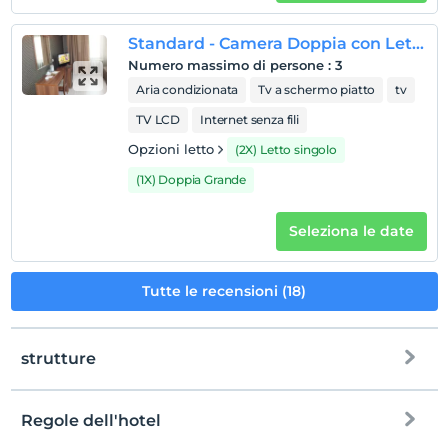
Regole dell'hotel
Standard - Camera Doppia con Letti Singoli
registrare
Numero massimo di persone
:
3
En erken saat 12:00 ve sonrası
Aria condizionata
Tv a schermo piatto
tv
Guardare
TV LCD
Internet senza fili
L'ultimo 12:00 e prima
Opzioni letto
(2X) Letto singolo
animale domestico
(1X) Doppia Grande
Animali non ammessi
fumare
Seleziona le date
camere non fumatori
figli
Tutte le recensioni (18)
I bambini di età inferiore a 2 non vengono addebitati
1 bambino/i fino all'età di 6 per camera non pagano
strutture
Regole dell'hotel
Internet