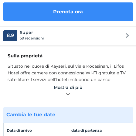
Prenota ora
Super
8.9
59 recensioni
Sulla proprietà
Situato nel cuore di Kayseri, sul viale Kocasinan, il Lifos
Hotel offre camere con connessione Wi-Fi gratuita e TV
satellitare. I servizi dell'hotel includono un banco
escursioni e una reception aperta 24 ore su 24. Le
Mostra di più
camere climatizzate del Lifos sono arredate in modo
semplice con mobili in legno. Tutte le camere
dispongono di minibar, set per la preparazione di tè/caffè
e scrivania. Il servizio in camera è al tuo servizio 24 ore
Cambia le tue date
su 24, 7 giorni su 7.
Situato nel cuore di Kayseri, sul viale Kocasinan, il Lifos
Data di arrivo
data di partenza
Hotel offre camere con connessione Wi-Fi gratuita e TV