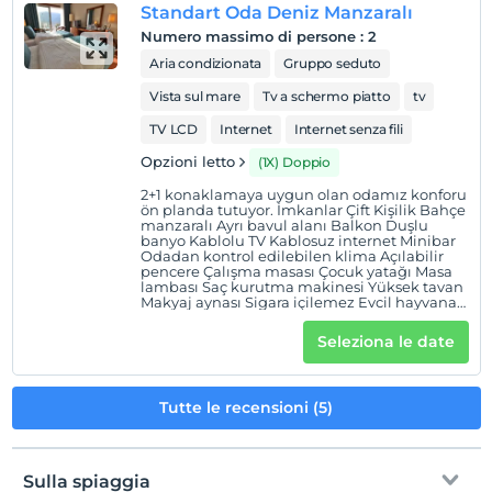
Standart Oda Deniz Manzaralı
Numero massimo di persone
:
2
Aria condizionata
Gruppo seduto
Vista sul mare
Tv a schermo piatto
tv
TV LCD
Internet
Internet senza fili
Opzioni letto
(1X) Doppio
2+1 konaklamaya uygun olan odamız konforu
ön planda tutuyor. İmkanlar Çift Kişilik Bahçe
manzaralı Ayrı bavul alanı Balkon Duşlu
banyo Kablolu TV Kablosuz internet Minibar
Odadan kontrol edilebilen klima Açılabilir
pencere Çalışma masası Çocuk yatağı Masa
lambası Saç kurutma makinesi Yüksek tavan
Makyaj aynası Sigara içilemez Evcil hayvana
izin verilmez Özel banyo Duş 24 saat operator
Ücretsiz hijyen malzemeleri Nevresim takımı
Seleziona le date
Bebek karyolası
Tutte le recensioni (5)
Sulla spiaggia