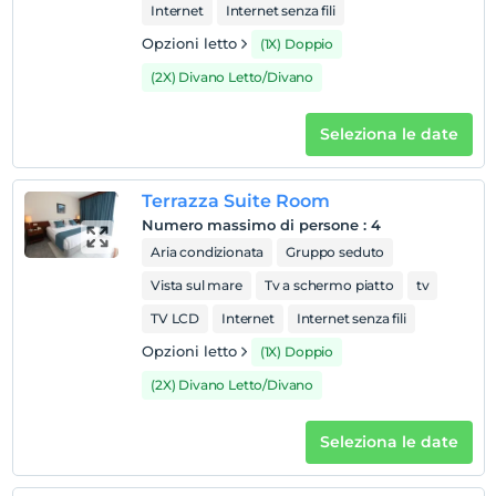
Internet
Internet senza fili
Opzioni letto
(1X) Doppio
(2X) Divano Letto/Divano
Seleziona le date
Terrazza Suite Room
Numero massimo di persone
:
4
Aria condizionata
Gruppo seduto
Vista sul mare
Tv a schermo piatto
tv
TV LCD
Internet
Internet senza fili
Opzioni letto
(1X) Doppio
(2X) Divano Letto/Divano
Seleziona le date