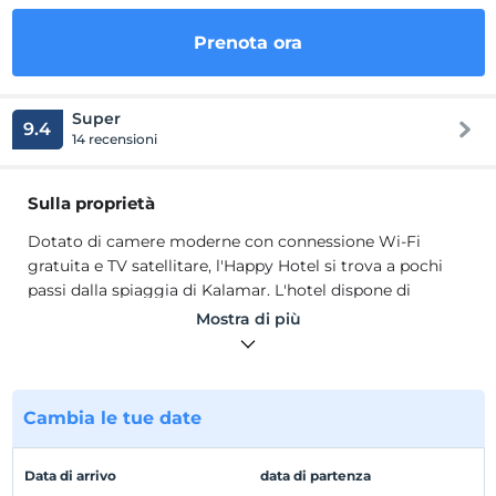
Prenota ora
Super
9.4
14 recensioni
Sulla proprietà
Dotato di camere moderne con connessione Wi-Fi
gratuita e TV satellitare, l'Happy Hotel si trova a pochi
passi dalla spiaggia di Kalamar. L'hotel dispone di
un'ampia terrazza con vista sulla baia di Kalamar.
Mostra di più
Arredate con moderni arredi minimalisti, tutte le
camere e le suite dispongono di aria condizionata e di
un comodo bagno interno.
Dotato di camere moderne con connessione Wi-Fi
Cambia le tue date
gratuita e TV satellitare, l'Happy Hotel si trova a pochi
passi dalla spiaggia di Kalamar. L'hotel dispone di
Data di arrivo
data di partenza
un'ampia terrazza con vista sulla baia di Kalamar.