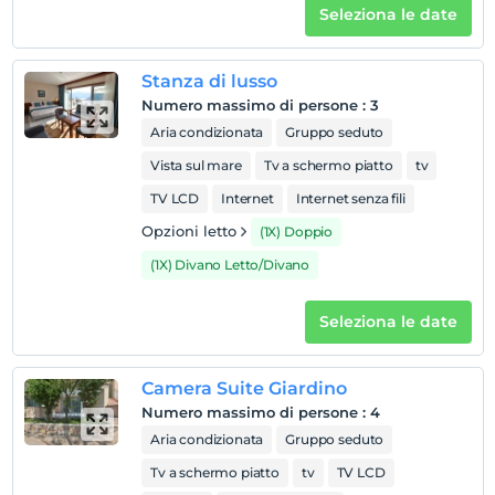
Guardare
Seleziona le date
L'ultimo 12:00 e prima
animale domestico
Stanza di lusso
Animali non ammessi
Numero massimo di persone
:
3
fumare
Aria condizionata
Gruppo seduto
Sono disponibili aree fumatori
Vista sul mare
Tv a schermo piatto
tv
Orari di check-in
TV LCD
Internet
Internet senza fili
Il check-in è possibile dalle 14:00 alle 23:00 in punto. La
porta d'ingresso è chiusa al di fuori di questi orari.
Opzioni letto
(1X) Doppio
figli
(1X) Divano Letto/Divano
I bambini di età inferiore a 2 non vengono addebitati
1 bambino/i fino all'età di 5 per camera non pagano
Seleziona le date
Camera Suite Giardino
Numero massimo di persone
:
4
Aria condizionata
Gruppo seduto
Tv a schermo piatto
tv
TV LCD