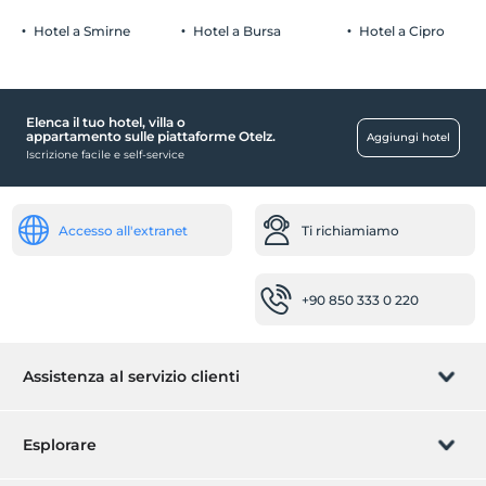
1 bambino/i fino all'età di 5 per camera non pagano
Hotel a Smirne
Hotel a Bursa
Hotel a Cipro
Bambino
Campi da gioco all'aperto
Elenca il tuo hotel, villa o
Posti di lavoro
appartamento sulle piattaforme Otelz.
Aggiungi hotel
Iscrizione facile e self-service
centro affari
Impresa di pulizie
Accesso all'extranet
Ti richiamiamo
Servizio di pulizia giornaliero
Strutture termali e benessere
+90 850 333 0 220
Sauna
Piscina
Assistenza al servizio clienti
piscina all'aperto
Piscina per bambini
Gestisci la prenotazione
Esplorare
camere
camere familiari