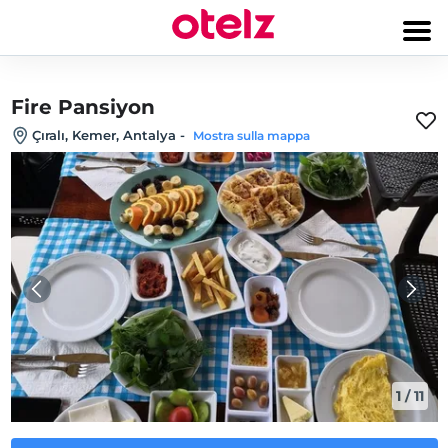
Fire Pansiyon
Çıralı, Kemer, Antalya
-
Mostra sulla mappa
1
/
11