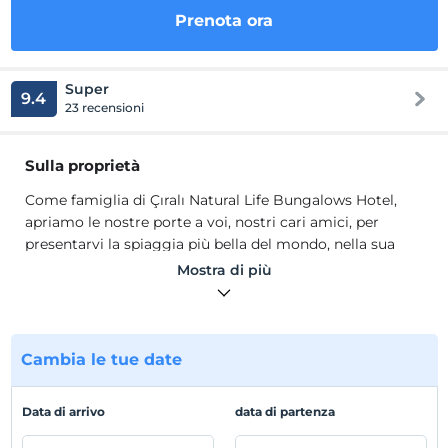
Prenota ora
Super
9.4
23 recensioni
Sulla proprietà
Come famiglia di Çıralı Natural Life Bungalows Hotel,
apriamo le nostre porte a voi, nostri cari amici, per
presentarvi la spiaggia più bella del mondo, nella sua
natura incontaminata e unica, nell'aria dove troviamo
Mostra di più
pace, qualità, fiducia, pace , il più blu del blu e il più verde
del verde. Attendiamo con impazienza i giorni in cui
sarai nostro ospite per servirti in un ambiente familiare
con i nostri 10 anni di esperienza e sincerità dal passato
Cambia le tue date
al presente.
Il nostro unico obiettivo è lasciare voi, nostri cari amici,
Data di arrivo
data di partenza
lontano dagli ambienti rumorosi e insinceri delle grandi