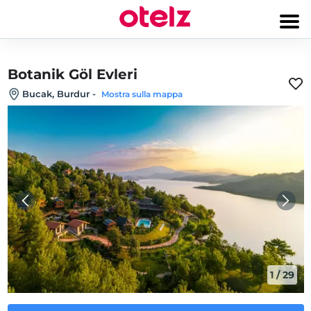
Botanik Göl Evleri
Bucak, Burdur
-
Mostra sulla mappa
1
/
29