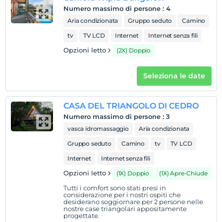
Numero massimo di persone
:
4
figli
Aria condizionata
Gruppo seduto
Camino
I bambini di età inferiore a 1 non vengono addebitati
1 bambino/i fino all'età di 6 per camera non pagano
tv
TV LCD
Internet
Internet senza fili
Opzioni letto
(2X) Doppio
Seleziona le date
CASA DEL TRIANGOLO DI CEDRO
Numero massimo di persone
:
3
vasca idromassaggio
Aria condizionata
Gruppo seduto
Camino
tv
TV LCD
Internet
Internet senza fili
Opzioni letto
(1X) Doppio
(1X) Apre-Chiude
Tutti i comfort sono stati presi in
considerazione per i nostri ospiti che
desiderano soggiornare per 2 persone nelle
nostre case triangolari appositamente
progettate.