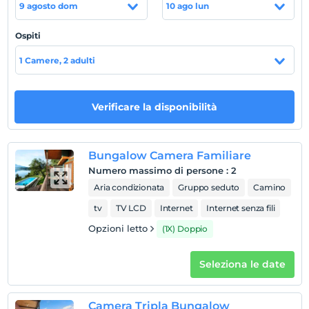
9 agosto dom
10 ago lun
40 km da Bucak, 80 km da Burdur, 70 km da Antalya, 60
km da Isparta. lontano.
Ospiti
1 Camere, 2 adulti
Mostra sulla
mappa
Verificare la disponibilità
Regole dell'hotel
registrare
Bungalow Camera Familiare
En erken saat 14:00 ve sonrası
Numero massimo di persone
:
2
Aria condizionata
Gruppo seduto
Camino
Guardare
L'ultimo 12:00 e prima
tv
TV LCD
Internet
Internet senza fili
animale domestico
Opzioni letto
(1X) Doppio
Animali non ammessi
Seleziona le date
fumare
camere non fumatori
Orari di check-in
Camera Tripla Bungalow