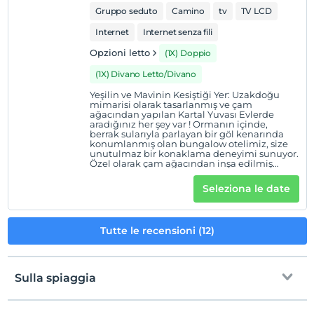
Gruppo seduto
Camino
tv
TV LCD
Internet
Internet senza fili
Opzioni letto
(1X) Doppio
(1X) Divano Letto/Divano
Yeşilin ve Mavinin Kesiştiği Yer: Uzakdoğu
mimarisi olarak tasarlanmış ve çam
ağacından yapılan Kartal Yuvası Evlerde
aradığınız her şey var ! Ormanın içinde,
berrak sularıyla parlayan bir göl kenarında
konumlanmış olan bungalow otelimiz, size
unutulmaz bir konaklama deneyimi sunuyor.
Özel olarak çam ağacından inşa edilmiş
kartal yuvası evlerimiz , sıcak bir atmosferde
doğayla iç içe bir konaklama sunar. Her biri
Seleziona le date
70 metrekarelik geniş iç mekânıyla, üç kişiye
kadar konaklama imkanı sunan
bungalovlarımız, modern konfor ile doğal
güzellikleri bir araya getirir.
Tutte le recensioni (12)
Bungalovlarımızın uzak doğu mimarisi , sıra
dışı ve estetik bir görünüm sunarken, aynı
zamanda iç mekânı da genişletir ve doğal
ışığın içeriye daha fazla nüfuz etmesini
sağlar. Her bir bungalovumuzun güzel bir
Sulla spiaggia
manzaraya uzanan geniş bir verandası
bulunmaktadır. Bu muhteşem veranda,
misafirlerimize göl ve orman manzarasının
keyfini çıkarma imkanı sunar. Burada