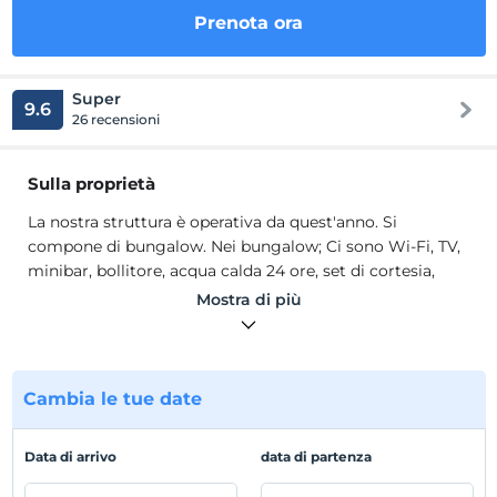
Prenota ora
Super
9.6
26 recensioni
Sulla proprietà
La nostra struttura è operativa da quest'anno. Si
compone di bungalow. Nei bungalow; Ci sono Wi-Fi, TV,
minibar, bollitore, acqua calda 24 ore, set di cortesia,
asciugamani, pantofole in bagno.
Mostra di più
La nostra struttura è operativa da quest'anno. Si
compone di bungalow. Nei bungalow; Wi-Fi, TV, minibar,
bollitore, 24 ore di acqua calda, bagno, asciugamani,
pantofole in bagno. 40 km da Bucak, 80 km da Burdur,
Cambia le tue date
70 km da Antalya, 60 km da Isparta. Vi aspettiamo,
nostri stimati ospiti.
Data di arrivo
data di partenza
Posizione