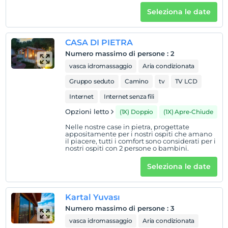
Seleziona le date
CASA DI PIETRA
Numero massimo di persone
:
2
vasca idromassaggio
Aria condizionata
Gruppo seduto
Camino
tv
TV LCD
Internet
Internet senza fili
Opzioni letto
(1X) Doppio
(1X) Apre-Chiude
Nelle nostre case in pietra, progettate
appositamente per i nostri ospiti che amano
il piacere, tutti i comfort sono considerati per i
nostri ospiti con 2 persone o bambini.
Seleziona le date
Kartal Yuvası
Numero massimo di persone
:
3
vasca idromassaggio
Aria condizionata