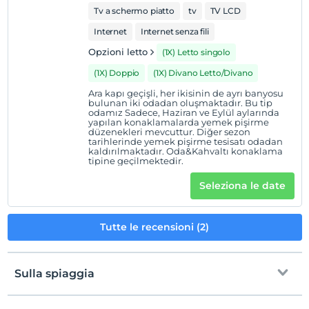
Tv a schermo piatto
tv
TV LCD
Internet
Internet senza fili
Opzioni letto
(1X) Letto singolo
(1X) Doppio
(1X) Divano Letto/Divano
Ara kapı geçişli, her ikisinin de ayrı banyosu
bulunan iki odadan oluşmaktadır. Bu tip
odamız Sadece, Haziran ve Eylül aylarında
yapılan konaklamalarda yemek pişirme
düzenekleri mevcuttur. Diğer sezon
tarihlerinde yemek pişirme tesisatı odadan
kaldırılmaktadır. Oda&Kahvaltı konaklama
tipine geçilmektedir.
Seleziona le date
Tutte le recensioni (2)
Sulla spiaggia