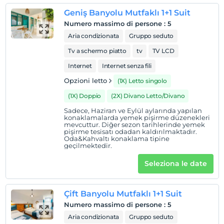
registrare
Geniş Banyolu Mutfaklı 1+1 Suit
En erken saat 14:00 ve sonrası
Numero massimo di persone
:
5
Guardare
Aria condizionata
Gruppo seduto
L'ultimo 11:00 e prima
Tv a schermo piatto
tv
TV LCD
animale domestico
Internet
Internet senza fili
Animali non ammessi
Opzioni letto
(1X) Letto singolo
fumare
camere non fumatori
(1X) Doppio
(2X) Divano Letto/Divano
Orari di check-in
Sadece, Haziran ve Eylül aylarında yapılan
konaklamalarda yemek pişirme düzenekleri
mevcuttur. Diğer sezon tarihlerinde yemek
figli
pişirme tesisatı odadan kaldırılmaktadır.
I bambini di età inferiore a 1 non vengono addebitati
Oda&Kahvaltı konaklama tipine
geçilmektedir.
Ogni camera è gratuita per un massimo di 1 bambini di
età inferiore a 5 anni
Seleziona le date
Ogni camera è gratuita per un massimo di 2 bambini di
età inferiore a 2 anni
Çift Banyolu Mutfaklı 1+1 Suit
Numero massimo di persone
:
5
Aria condizionata
Gruppo seduto