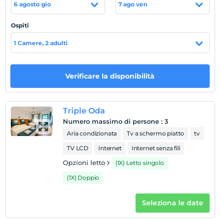
metre yürüme mesafededir.
6 agosto gio
7 ago ven
Misafirlerimize çok yönlü ve mutlu bir tatil hizmeti
Ospiti
sağlama hedefimiz doğrultusunda konaklama, plaj
hizmeti, yeme içme ve eğlence alanında faaliyet
1 Camere, 2 adulti
gösteren işletmelerimizle hizmetinizdeyiz.
Posizione
Verificare la disponibilità
Tesis, Datça Palamutbükü Mevkii'nde
konumlanmaktadır.
Triple Oda
la spiaggia
Numero massimo di persone
:
3
Sahile 70 m mesafededir.
Aria condizionata
Tv a schermo piatto
tv
TV LCD
Internet
Internet senza fili
Opzioni letto
(1X) Letto singolo
Mostra sulla
(1X) Doppio
mappa
Seleziona le date
Regole dell'hotel