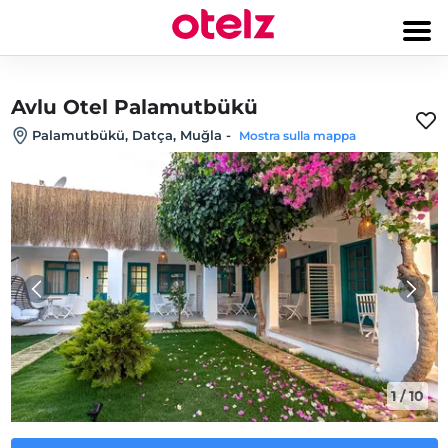
Avlu Otel Palamutbükü
Palamutbükü, Datça, Muğla
-
Mostra sulla mappa
1
/
10