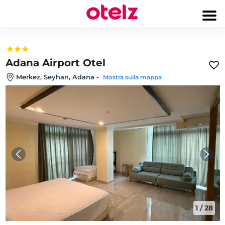
Adana Airport Otel
Merkez, Seyhan, Adana
-
Mostra sulla mappa
1
/
28