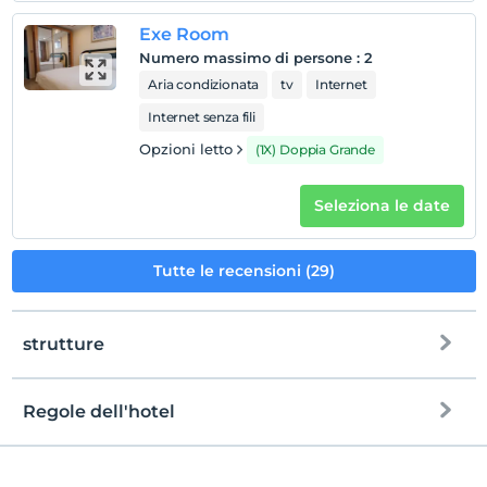
Exe Room
Numero massimo di persone
:
2
Aria condizionata
tv
Internet
Internet senza fili
Opzioni letto
(1X) Doppia Grande
Seleziona le date
Tutte le recensioni (29)
strutture
Regole dell'hotel
Internet
registrare
Gratuito Wi-Fi
En erken saat 11:00 ve sonrası