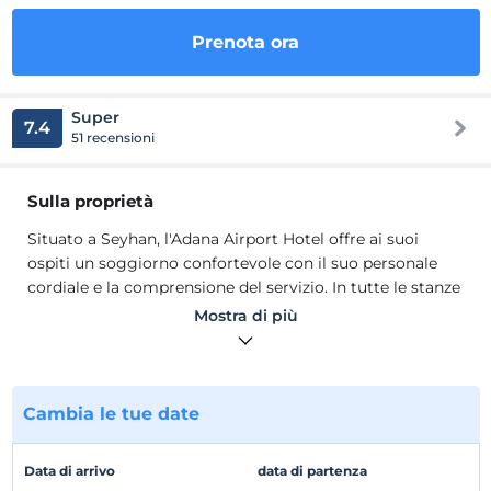
Prenota ora
Super
7.4
51 recensioni
Sulla proprietà
Situato a Seyhan, l'Adana Airport Hotel offre ai suoi
ospiti un soggiorno confortevole con il suo personale
cordiale e la comprensione del servizio. In tutte le stanze
della struttura; aria condizionata, internet wireless,
Mostra di più
frigobar, televisione, asciugacapelli e telefono. La
struttura offre anche servizi come pulitura a secco,
ristorante, hall, lavanderia e servizio fax.
Situato a Seyhan, l'Adana Airport Hotel offre ai suoi
Cambia le tue date
ospiti un soggiorno confortevole con il suo personale
cordiale e la comprensione del servizio. In tutte le stanze
Data di arrivo
data di partenza
della struttura; aria condizionata, internet wireless,