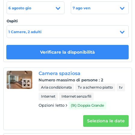
frigobar, televisione, asciugacapelli e telefono. La
6 agosto gio
7 ago ven
struttura offre anche servizi come pulitura a secco,
ristorante, hall, lavanderia e servizio fax.
Ospiti
Posizione
1 Camere, 2 adulti
L'Adana Airport Hotel dista 2 km dall'aeroporto
Şakirpaşa Adana e 4 km dal capolinea degli autobus di
Adana.
Verificare la disponibilità
Mostra sulla
Camera spaziosa
mappa
Numero massimo di persone
:
2
Aria condizionata
Tv a schermo piatto
tv
Regole dell'hotel
Internet
Internet senza fili
registrare
Opzioni letto
(1X) Doppia Grande
En erken saat 11:00 ve sonrası
Seleziona le date
Guardare
L'ultimo 12:00 e prima