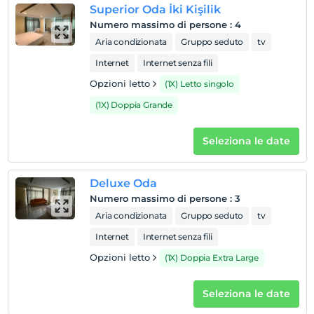
animale domestico
Superior Oda İki Kişilik
Animali non ammessi
Numero massimo di persone
:
4
Aria condizionata
Gruppo seduto
tv
fumare
Sono disponibili aree fumatori
Internet
Internet senza fili
Orari di check-in
Opzioni letto
(1X) Letto singolo
figli
(1X) Doppia Grande
I bambini di età inferiore a 2 non vengono addebitati
1 bambino/i fino all'età di 8 per camera non pagano
Seleziona le date
Deluxe Oda
Numero massimo di persone
:
3
Aria condizionata
Gruppo seduto
tv
Internet
Internet senza fili
Opzioni letto
(1X) Doppia Extra Large
Seleziona le date