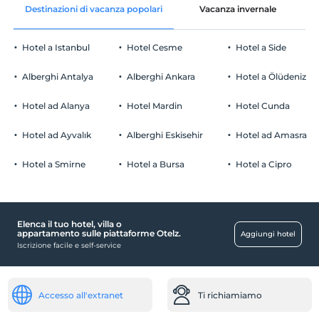
Destinazioni di vacanza popolari
Vacanza invernale
C
Aree comuni e tutte le camere
Guardare
L'ultimo 12:00 e prima
Hotel a Istanbul
Hotel Cesme
Hotel a Side
animale domestico
Animali non ammessi
Alberghi Antalya
Alberghi Ankara
Hotel a Ölüdeniz
fumare
Sono disponibili aree fumatori
Hotel ad Alanya
Hotel Mardin
Hotel Cunda
Parcheggio auto
figli
I bambini di età inferiore a 2 non vengono addebitati
Gratuito Parcheggio privato
Hotel ad Ayvalık
Alberghi Eskisehir
Hotel ad Amasra
1 bambino/i fino all'età di 8 per camera non pagano
Parcheggio (in loco)
Hotel a Smirne
Hotel a Bursa
Hotel a Cipro
Elenca il tuo hotel, villa o
attività
appartamento sulle piattaforme Otelz.
Aggiungi hotel
Iscrizione facile e self-service
Backgammon
gratuito
camere
Accesso all'extranet
Ti richiamiamo
camere per non fumatori