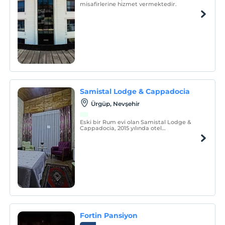
misafirlerine hizmet vermektedir.
Samistal Lodge & Cappadocia
Ürgüp, Nevşehir
Eski bir Rum evi olan Samistal Lodge &
Cappadocia, 2015 yılında otel
standartlarına uygun olarak restore
edilmiş ve günümüzün modern 9 odası ile
siz değerli misafirlerimizin hizmetine
sunulmuştur.
Fortin Pansiyon