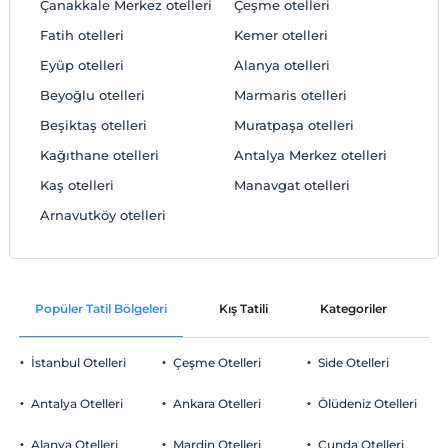
Çanakkale Merkez otelleri
Çeşme otelleri
Fatih otelleri
Kemer otelleri
Eyüp otelleri
Alanya otelleri
Beyoğlu otelleri
Marmaris otelleri
Beşiktaş otelleri
Muratpaşa otelleri
Kağıthane otelleri
Antalya Merkez otelleri
Kaş otelleri
Manavgat otelleri
Arnavutköy otelleri
Popüler Tatil Bölgeleri
Kış Tatili
Kategoriler
P
İstanbul Otelleri
Çeşme Otelleri
Side Otelleri
Antalya Otelleri
Ankara Otelleri
Ölüdeniz Otelleri
Alanya Otelleri
Mardin Otelleri
Cunda Otelleri