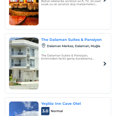
Bütün odalarda ücretsiz wi-fi, TV, 24 saat
sıcak su ve ücretsiz duş malzemeleri
bulunur.
The Dalaman Suites & Pansiyon
Dalaman Merkez, Dalaman, Muğla
The Dalaman Suites & Pansiyon,
birbirinden farklı geniş konaklama
birimleri ile misafirlerine hizmet
vermektedir.
Yeşilöz Inn Cave Otel
3.0
Normal