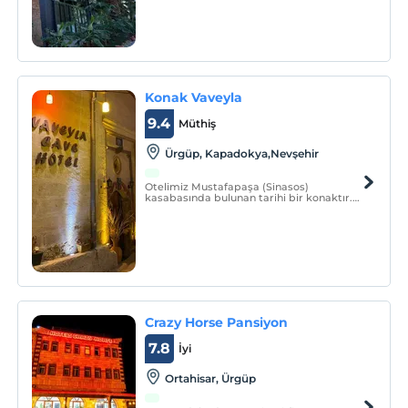
Konak Vaveyla
9.4
Müthiş
Ürgüp, Kapadokya,Nevşehir
Otelimiz Mustafapaşa (Sinasos)
kasabasında bulunan tarihi bir konaktır.
Eski medeniyetlerin vazgeçilmez
toprakları olan Mustafapaşa kasabasında
tarihi mimariler, kiliseler bulunmaktadır.
Crazy Horse Pansiyon
7.8
İyi
Ortahisar, Ürgüp