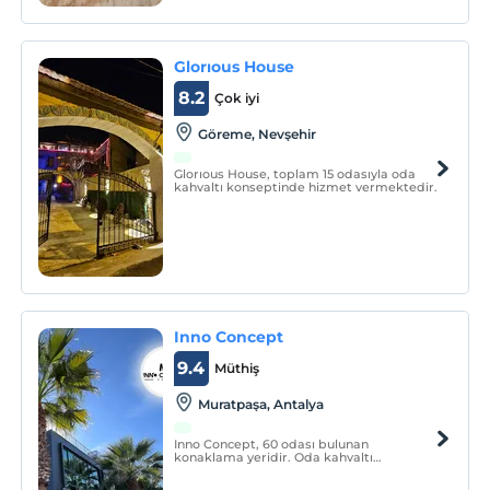
Glorıous House
8.2
Çok iyi
Göreme, Nevşehir
Glorıous House, toplam 15 odasıyla oda
kahvaltı konseptinde hizmet vermektedir.
Inno Concept
9.4
Müthiş
Muratpaşa, Antalya
Inno Concept, 60 odası bulunan
konaklama yeridir. Oda kahvaltı
konseptinde hizmet vermektedir.