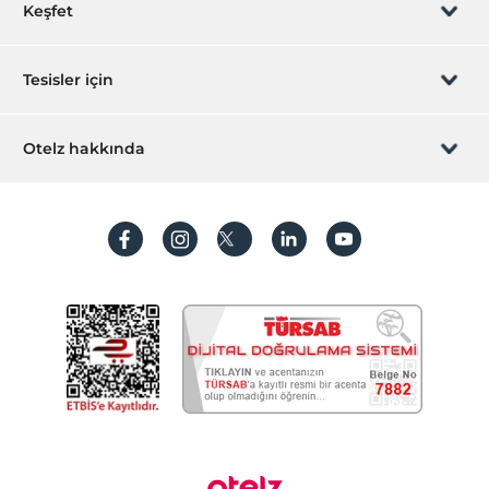
Rezervasyon yönet
Keşfet
Sizi arayalım
Hediye Kart
Tesisler için
İştirak olun
ZPara Nedir?
Hemen tesisinizi ekleyin
Otelz hakkında
İletişim
Üye girişi
Villa/Daire ekleyin
Hakkımızda
Sıkça sorulan sorular
Hesap oluştur
Sürdürülebilirlik
Kişisel Verilerin Korunması
Koşullar ve şartlar
İşlem rehberi
Aydınlatma metni
Gizlilik politikaları