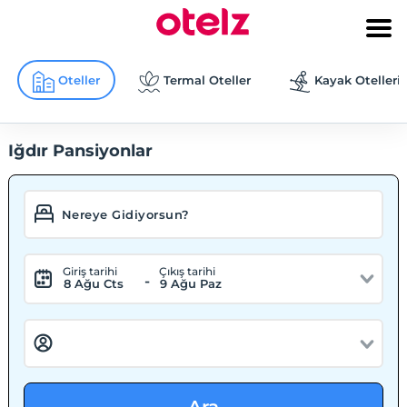
Oteller
Termal Oteller
Kayak Otelleri
Iğdır Pansiyonlar
Giriş tarihi
Çıkış tarihi
-
8 Ağu Cts
9 Ağu Paz