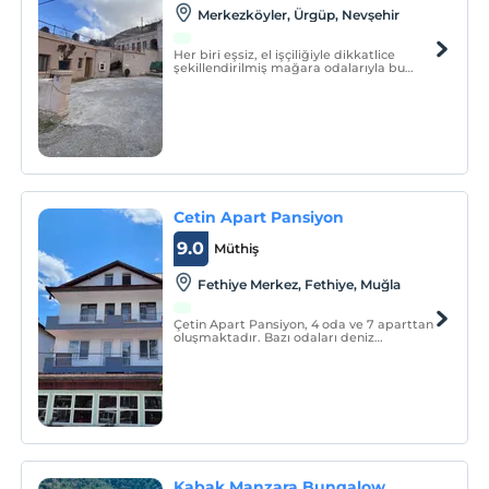
Merkezköyler, Ürgüp, Nevşehir
Her biri eşsiz, el işçiliğiyle dikkatlice
şekillendirilmiş mağara odalarıyla bu
butik otel, doğanın sunduğu benzersiz
güzellikle modern lüksün mükemmel
uyumunu sunar.
Cetin Apart Pansiyon
9.0
Müthiş
Fethiye Merkez, Fethiye, Muğla
Çetin Apart Pansiyon, 4 oda ve 7 aparttan
oluşmaktadır. Bazı odaları deniz
manzaralı olup tüm konaklama
birimlerinde klima bulunmaktadır.
Kabak Manzara Bungalow