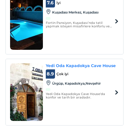
7.6
İyi
Kuşadası Merkez, Kuşadası
Fortin Pansiyon, Kuşadası’nda tatil
yapmak isteyen misafirlere konforlu ve
uygun bir tatil seçeneği sunuyor.
Yedi Oda Kapadokya Cave House
8.9
Çok iyi
Ürgüp, Kapadokya,Nevşehir
Yedi Oda Kapadokya Cave House'da
konfor ve tarih bir aradadır.