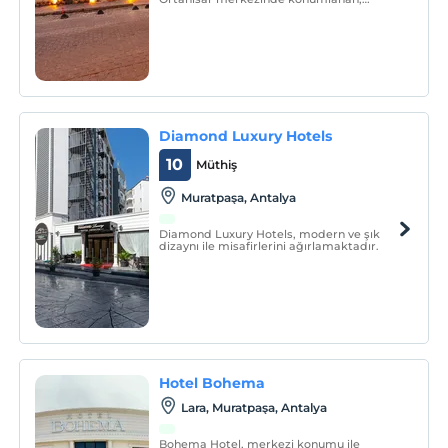
2018’den bu yana hizmet veren özel bir
butik mağara konaklama yeridir.
Diamond Luxury Hotels
10
Müthiş
Muratpaşa, Antalya
Diamond Luxury Hotels, modern ve şık
dizaynı ile misafirlerini ağırlamaktadır.
Hotel Bohema
Lara, Muratpaşa, Antalya
Bohema Hotel, merkezi konumu ile