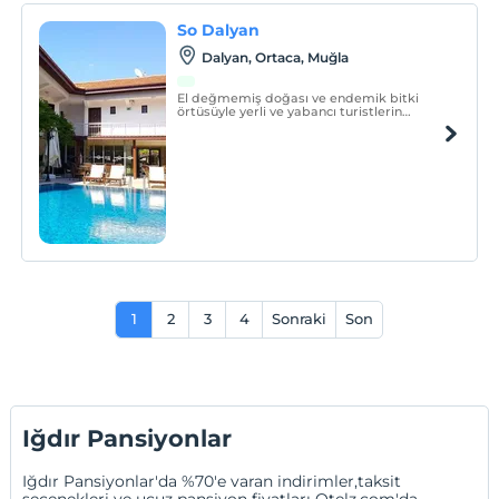
So Dalyan
Dalyan, Ortaca, Muğla
El değmemiş doğası ve endemik bitki
örtüsüyle yerli ve yabancı turistlerin
dikkatini çeken Dalyan'da bulunan So
Butik Otel, kendinizi evinizde
hissedeceğiniz bir tatil geçirmeniz için
tüm imkanlarıyla 24 saat kesintisiz hizmet
veriyor.
1
2
3
4
Sonraki
Son
Iğdır Pansiyonlar
Iğdır Pansiyonlar'da %70'e varan indirimler,taksit
seçenekleri ve ucuz pansiyon fiyatları Otelz.com'da.