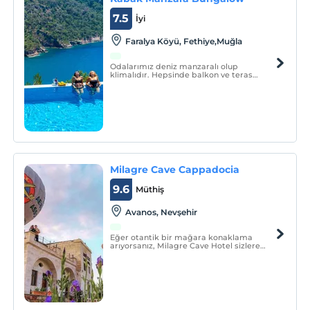
7.5
İyi
Faralya Köyü, Fethiye,Muğla
Odalarımız deniz manzaralı olup
klimalıdır. Hepsinde balkon ve teras
mevcuttur. Restoranımız deniz
manzaralıdır.
Milagre Cave Cappadocia
9.6
Müthiş
Avanos, Nevşehir
Eğer otantik bir mağara konaklama
arıyorsanız, Milagre Cave Hotel sizlere
nihai bir mağara otel deneyimi
sağlayacaktır.