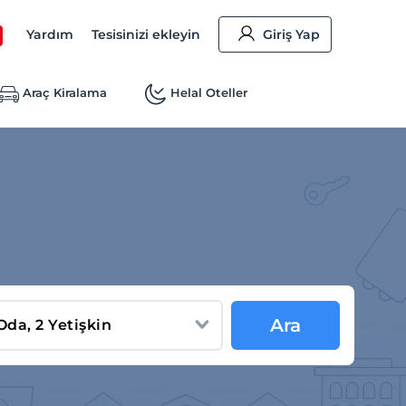
Yardım
Tesisinizi ekleyin
Giriş Yap
Araç Kiralama
Helal Oteller
Ara