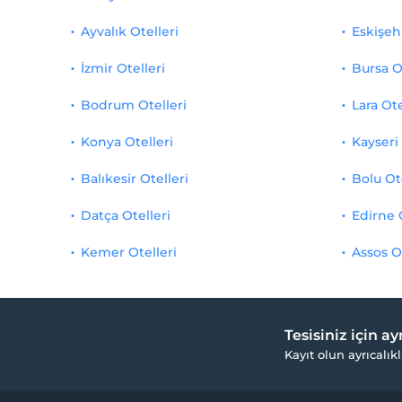
Ayvalık Otelleri
Eskişehi
İzmir Otelleri
Bursa O
Bodrum Otelleri
Lara Ote
Konya Otelleri
Kayseri 
Balıkesir Otelleri
Bolu Ot
Datça Otelleri
Edirne 
Kemer Otelleri
Assos O
Tesisiniz için a
Kayıt olun ayrıcalıkl