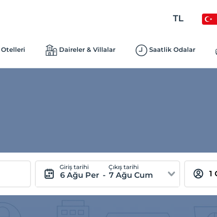
TL
Otelleri
Daireler & Villalar
Saatlik Odalar
Giriş tarihi
Çıkış tarihi
6 Ağu Per
-
7 Ağu Cum