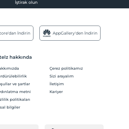
İştirak olun
ore'dan İndirin
AppGallery'den İndirin
telz hakkında
akkımızda
Çerez politikamız
rdürülebilirlik
Sizi arayalım
şullar ve şartlar
İletişim
dınlatma metni
Kariyer
zlilik politikaları
sal bilgiler