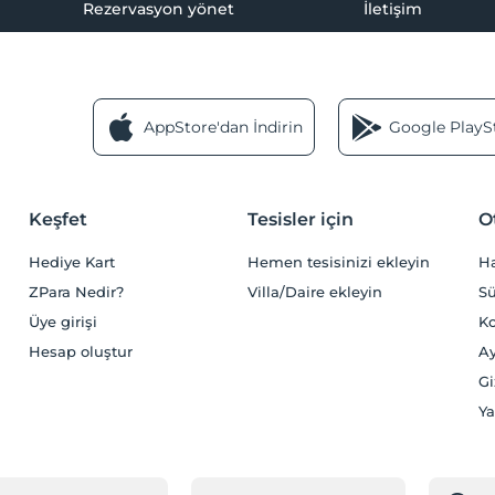
Rezervasyon yönet
İletişim
AppStore'dan İndirin
Google PlaySt
Keşfet
Tesisler için
O
Hediye Kart
Hemen tesisinizi ekleyin
H
ZPara Nedir?
Villa/Daire ekleyin
Sü
Üye girişi
Ko
Hesap oluştur
Ay
Gi
Ya