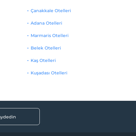
Çanakkale Otelleri
Adana Otelleri
Marmaris Otelleri
Belek Otelleri
Kaş Otelleri
Kuşadası Otelleri
kaydedin