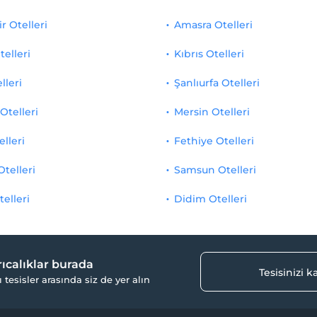
r Otelleri
Amasra Otelleri
telleri
Kıbrıs Otelleri
lleri
Şanlıurfa Otelleri
Otelleri
Mersin Otelleri
elleri
Fethiye Otelleri
Otelleri
Samsun Otelleri
telleri
Didim Otelleri
yrıcalıklar burada
Tesisinizi 
ı tesisler arasında siz de yer alın