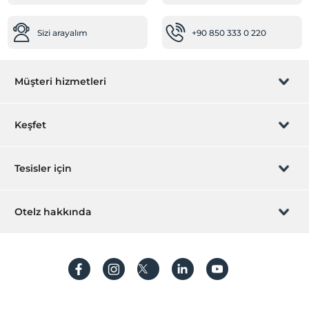
Öne Çıkan Özellikler
Sizi arayalım
+90 850 333 0 220
Doğa Manzarası
Deniz manzarası
Müşteri hizmetleri
Rezervasyon yönet
Keşfet
Sizi arayalım
Hediye Kart
Tesisler için
İştirak olun
ZPara Nedir?
Hemen tesisinizi ekleyin
Otelz hakkında
İletişim
Üye girişi
Villa/Daire ekleyin
Hakkımızda
Sıkça sorulan sorular
Hesap oluştur
Sürdürülebilirlik
Kişisel Verilerin Korunması