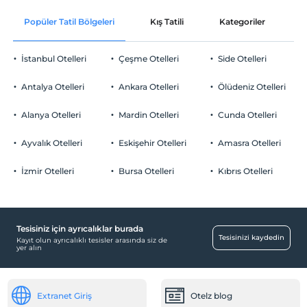
Ücretsiz Wi-fi
En erken saat 16:00 ve sonrası
Odalarda sigara içilmez
Popüler Tatil Bölgeleri
Kış Tatili
Kategoriler
P
Ortak alanlar ve tüm odalar
Check/out
Giriş saatleri
En geç saat 10:00 ve öncesi
Çocuklar
İstanbul Otelleri
Çeşme Otelleri
Side Otelleri
Evcil Hayvan
2 yaşına kadar olan bebekler ücretsizdir.
Evcil hayvan kabul edilmemektedir.
Her bir oda için 11 yaşına kadar 1 çocuk ücretsizdir
Antalya Otelleri
Ankara Otelleri
Ölüdeniz Otelleri
Sigara
Odalarda sigara içilmez
Alanya Otelleri
Mardin Otelleri
Cunda Otelleri
Otopark
Çocuklar
2 yaşına kadar olan bebekler ücretsizdir.
Ücretsiz Halka Açık Otopark
Ayvalık Otelleri
Eskişehir Otelleri
Amasra Otelleri
Her bir oda için 11 yaşına kadar 1 çocuk ücretsizdir
Otopark (Tesis bünyesinde)
İzmir Otelleri
Bursa Otelleri
Kıbrıs Otelleri
Tesisiniz için ayrıcalıklar burada
Havuz
Tesisinizi kaydedin
Kayıt olun ayrıcalıklı tesisler arasında siz de
yer alın
Açık Yüzme Havuzu
Diğer
Extranet Giriş
Otelz blog
Klima