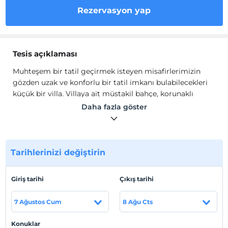
Rezervasyon yap
Tesis açıklaması
Muhteşem bir tatil geçirmek isteyen misafirlerimizin
gözden uzak ve konforlu bir tatil imkanı bulabilecekleri
küçük bir villa. Villaya ait müstakil bahçe, korunaklı
sonsuzluk havuzu vardır.
Daha fazla göster
Villamızda evinizde hissetmenizi sağlayacak tüm
imkanlar bulunmaktadır. Korunaklı yapıda olmasıyla
muhafazakar
ailelere de hitap eden Villa Yeniköy, huzur
dolu bir tatil sunmaktadır. Muazzam bir deniz
Tarihlerinizi değiştirin
manzarasına sahip muhafazakar balayı villamız Villa
Yeniköy yüksek konumu itibariyle kalkan şehir
Giriş tarihi
Çıkış tarihi
manzarasını ayaklarınızın altında hissedeceğiniz
unutulmaz bir tatil imkanı sunmaktadır.
7 Ağustos Cum
8 Ağu Cts
Tesis lokasyon bilgileri
Konuklar