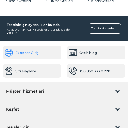
İzmir Otelleri
Bursa Otelleri
Kıbrıs Otelleri
Tesisiniz için ayrıcalıklar burada
Aktiviteler
Tesisinizi kaydedin
Kayıt olun ayrıcalıklı tesisler arasında siz de
yer alın
Dart
Ücretsiz
Sağlık
Extranet Giriş
Otelz blog
Antibakteriyal oda imkanı
Diğer
Sizi arayalım
+90 850 333 0 220
Klima
Havuz
Müşteri hizmetleri
Açık Yüzme Havuzu
Açık Yüzme Havuzu (Yıl boyu)
Rezervasyon yönet
Keşfet
Bebek
Sizi arayalım
Bebek karyolası
Hediye Kart
Tesisler için