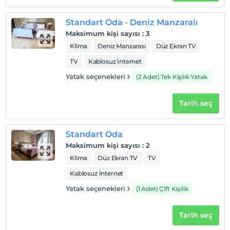
Standart Oda - Deniz Manzaralı
Maksimum kişi sayısı
:
3
Klima
Deniz Manzarası
Düz Ekran TV
TV
Kablosuz İnternet
Yatak seçenekleri
(2 Adet) Tek Kişilik Yatak
Tarih seç
Standart Oda
Maksimum kişi sayısı
:
2
Klima
Düz Ekran TV
TV
Kablosuz İnternet
Yatak seçenekleri
(1 Adet) Çift Kişilik
Tarih seç