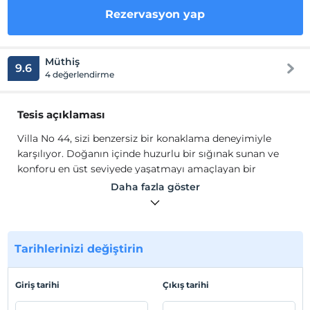
Rezervasyon yap
Müthiş
9.6
4 değerlendirme
Tesis açıklaması
Villa No 44, sizi benzersiz bir konaklama deneyimiyle
karşılıyor. Doğanın içinde huzurlu bir sığınak sunan ve
konforu en üst seviyede yaşatmayı amaçlayan bir
anlayışa sahiptir.
Daha fazla göster
Geniş iç mekanları, modern olanakları ve eşsiz
tasarımıyla Villa No 44, dinlendirici bir tatil ve şehir
gürültüsünden sıyrılmak için mükemmel bir kaçış
noktasıdır.
Misafir memnuniyeti her zaman
Tarihlerinizi değiştirin
önceliğimizdir. Personelimiz, isteklerinizi karşılamak
üzere 7/24 hizmetinizdedir.
Size özel ihtiyaçlarınıza
Giriş tarihi
Çıkış tarihi
uygun hizmet sunarak unutulmaz bir tatil deneyimi
yaşatmayı amaçlıyoruz.