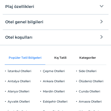
Plaj özellikleri
Otel genel bilgileri
Plaja
2 km mesafededir
Kum plaj
Otel koşulları
Internet
Check/in
Ücretsiz Wi-fi
En erken saat 12:00 ve sonrası
Popüler Tatil Bölgeleri
Kış Tatili
Kategoriler
P
Ortak alanlar ve tüm odalar
Check/out
En geç saat 14:00 ve öncesi
İstanbul Otelleri
Çeşme Otelleri
Side Otelleri
Evcil Hayvan
Evcil hayvan kabul edilmemektedir.
Antalya Otelleri
Ankara Otelleri
Ölüdeniz Otelleri
Sigara
Sigara içilen alanlar var
Alanya Otelleri
Mardin Otelleri
Cunda Otelleri
Otopark
Çocuklar
2 yaşına kadar olan bebekler ücretsizdir.
Ücretsiz Halka Açık Otopark
Ayvalık Otelleri
Eskişehir Otelleri
Amasra Otelleri
Her bir oda için 6 yaşına kadar 1 çocuk ücretsizdir
Otopark (Tesis disinda)