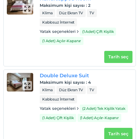
En geç saat 14:00 ve öncesi
Maksimum kişi sayısı
:
2
Evcil Hayvan
Klima
Düz Ekran TV
TV
Evcil hayvan kabul edilmemektedir.
Kablosuz İnternet
Sigara
Yatak seçenekleri
(1 Adet) Çift Kişilik
Sigara içilen alanlar var
(1 Adet) Açılır-Kapanır
Çocuklar
2 yaşına kadar olan bebekler ücretsizdir.
Tarih seç
Her bir oda için 6 yaşına kadar 1 çocuk ücretsizdir
Double Deluxe Suit
Maksimum kişi sayısı
:
4
Klima
Düz Ekran TV
TV
Kablosuz İnternet
Yatak seçenekleri
(2 Adet) Tek Kişilik Yatak
(1 Adet) Çift Kişilik
(1 Adet) Açılır-Kapanır
Tarih seç