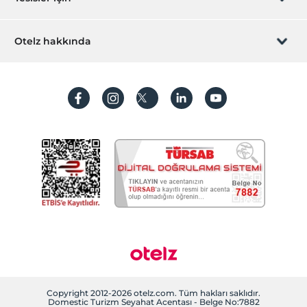
Restoranda bebek sandalyesi
İştirak olun
ZPara Nedir?
Resepsiyon Hizmetleri
Hemen tesisinizi ekleyin
Otelz hakkında
24 saat açık resepsiyon
İletişim
Üye girişi
Bagaj muhafazası
Villa/Daire ekleyin
Hakkımızda
Sıkça sorulan sorular
Temizlik Hizmetleri
Hesap oluştur
Sürdürülebilirlik
Günlük temizlik hizmeti
Kişisel Verilerin Korunması
Kuru temizleme
Koşullar ve şartlar
Öne Çıkan Özellikler
İşlem rehberi
Deniz manzarası
Aydınlatma metni
Romantizm/Balayı
Gizlilik politikaları
Ortak Alanlar
Teras
Yasal bilgiler
Özel sigara içilen alan
Bahçe
Çerez politikamız
Copyright 2012-2026 otelz.com. Tüm hakları saklıdır.
Domestic Turizm Seyahat Acentası - Belge No:7882
Çalışma Alanları