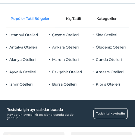
Internet
Check/in
Ücretsiz Wi-fi
En erken saat 16:00 ve sonrası
Popüler Tatil Bölgeleri
Kış Tatili
Kategoriler
P
Ortak alanlar ve tüm odalar
Check/out
En geç saat 10:00 ve öncesi
İstanbul Otelleri
Çeşme Otelleri
Side Otelleri
Evcil Hayvan
Evcil hayvan kabul edilmemektedir.
Antalya Otelleri
Ankara Otelleri
Ölüdeniz Otelleri
Sigara
Sigara içilen alanlar var
Alanya Otelleri
Mardin Otelleri
Cunda Otelleri
Otopark
Çocuklar
2 yaşına kadar olan bebekler ücretsizdir.
Ücretsiz Özel Otopark
Ayvalık Otelleri
Eskişehir Otelleri
Amasra Otelleri
Tesisin ücretsiz çocuk politkası yoktur
Otopark (Tesis bünyesinde)
İzmir Otelleri
Bursa Otelleri
Kıbrıs Otelleri
Tesisiniz için ayrıcalıklar burada
Havuz
Tesisinizi kaydedin
Kayıt olun ayrıcalıklı tesisler arasında siz de
yer alın
Açık Yüzme Havuzu
Bebek