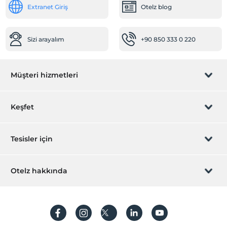
Extranet Giriş
Otelz blog
Bebek karyolası
Diğer
Sizi arayalım
+90 850 333 0 220
Isıtma
Klima
Müşteri hizmetleri
Rezervasyon yönet
Keşfet
Sizi arayalım
Hediye Kart
Tesisler için
İştirak olun
ZPara Nedir?
Hemen tesisinizi ekleyin
Otelz hakkında
İletişim
Üye girişi
Villa/Daire ekleyin
Hakkımızda
Sıkça sorulan sorular
Hesap oluştur
Sürdürülebilirlik