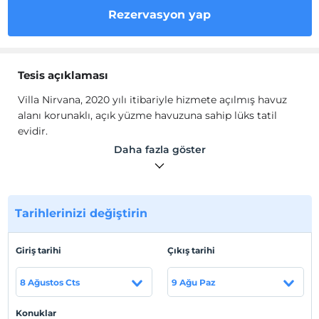
Rezervasyon yap
Tesis açıklaması
Villa Nirvana, 2020 yılı itibariyle hizmete açılmış havuz
alanı korunaklı, açık yüzme havuzuna sahip lüks tatil
evidir.
Villa Nirvana'nın odalarında; havuz, balkon, tam
Daha fazla göster
donanımlı mutfak, bulaşık makinesi, fırın, ocak, mutfak
araç ve gereçleri, yemek masası, koltuk/ kanepe takımı,
TV, Wi-Fi, makyaj masası, dolap, havlu seti, saç kurutma
makinesi bulunmaktadır.
Tarihlerinizi değiştirin
Tesis lokasyon bilgileri
Giriş tarihi
Çıkış tarihi
Antalya Kaş'ta konumlanmaktadır.
8 Ağustos Cts
9 Ağu Paz
Haritada Göster
Konuklar