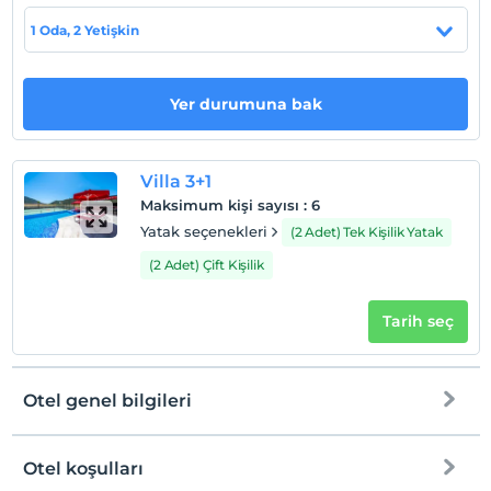
1 Oda, 2 Yetişkin
Otel koşulları
Yer durumuna bak
Check/in
En erken saat 16:00 ve sonrası
Check/out
Villa 3+1
En geç saat 10:00 ve öncesi
Maksimum kişi sayısı
:
6
Evcil Hayvan
Yatak seçenekleri
(2 Adet) Tek Kişilik Yatak
Evcil hayvan kabul edilmemektedir.
(2 Adet) Çift Kişilik
Sigara
Sigara içilen alanlar var
Tarih seç
Giriş saatleri
Çocuklar
Otel genel bilgileri
2 yaşına kadar olan bebekler ücretsizdir.
Tesisin ücretsiz çocuk politkası yoktur
Otel koşulları