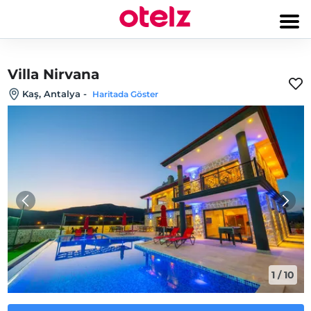
Villa Nirvana
Kaş, Antalya
-
Haritada Göster
1
/
10