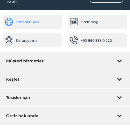
yer alın
Barbekü olanağı
Sağlık
Extranet Giriş
Otelz blog
Hastaneye kolay ulaşım (15 dakika)
Ortak Alanlar
Sizi arayalım
+90 850 333 0 220
Güneşlenme terası
Bahçe
Diğer
Müşteri hizmetleri
Isıtma
Rezervasyon yönet
Klima
Keşfet
Şömine
Sizi arayalım
Hediye Kart
Öne Çıkan Özellikler
Tesisler için
Dağ manzarası
İştirak olun
ZPara Nedir?
Evcil hayvan dostu
Hemen tesisinizi ekleyin
Otelz hakkında
Göl manzarası
İletişim
Üye girişi
Villa/Daire ekleyin