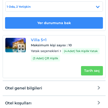
Haritada Göster
1 Oda, 2 Yetişkin
Otel koşulları
Yer durumuna bak
Check/in
En erken saat 15:00 ve sonrası
Villa 5+1
Check/out
Maksimum kişi sayısı
:
10
En geç saat 12:00 ve öncesi
Yatak seçenekleri
(4 Adet) Tek Kişilik Yatak
Evcil Hayvan
(3 Adet) Çift Kişilik
Evcil hayvan barınabilir
Sigara
Tarih seç
Odalarda sigara içilmez
Çocuklar
2 yaşına kadar olan bebekler ücretsizdir.
Otel genel bilgileri
Her bir oda için 1. çocuk 17 yaşına kadar ücretsizdir
Her bir oda için 2. çocuk 17 yaşına kadar ücretsizdir
Otel koşulları