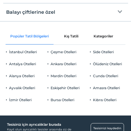
Internet
Check/in
Ücretsiz Wi-fi
En erken saat 15:00 ve sonrası
Balayı çiftlerine özel
Ortak alanlar ve tüm odalar
Check/out
En geç saat 12:00 ve öncesi
Odaya meyve sepeti ikramı
Evcil Hayvan
Popüler Tatil Bölgeleri
Kış Tatili
Kategoriler
P
Evcil hayvan barınabilir
Sigara
İstanbul Otelleri
Çeşme Otelleri
Side Otelleri
Odalarda sigara içilmez
Otopark
Çocuklar
Antalya Otelleri
Ankara Otelleri
Ölüdeniz Otelleri
2 yaşına kadar olan bebekler ücretsizdir.
Ücretsiz Halka Açık Otopark
Her bir oda için 1. çocuk 17 yaşına kadar ücretsizdir
Alanya Otelleri
Mardin Otelleri
Cunda Otelleri
Otopark (Tesis bünyesinde)
Her bir oda için 2. çocuk 17 yaşına kadar ücretsizdir
Ayvalık Otelleri
Eskişehir Otelleri
Amasra Otelleri
İzmir Otelleri
Bursa Otelleri
Kıbrıs Otelleri
Havuz
Açık Yüzme Havuzu
Tesisiniz için ayrıcalıklar burada
Yiyecek & İçecek
Tesisinizi kaydedin
Kayıt olun ayrıcalıklı tesisler arasında siz de