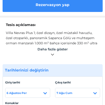
Rezervasyon yap
Tesis açıklaması
Villa Nevras Plus 1; özel dizayn, özel müstakil havuzlu,
özel otoparklı, panoramik Sapanca Gölü ve muhteşem
orman manzaralı 1.000 m² bahçe içerisinde 330 m² ultra
lüks villalarımızda estetik ve konforun ayrıcalıklarıyla
Daha fazla göster
dolu olarak Sapanca'da villa konaklama hizmeti
vermekteyiz.
Nevras Cafe & Restaurant, oyun alanları, çocuk parkı vb.
aktivite alanları ile misafirlerine keyifli bir tatili olanağı
Tarihlerinizi değiştirin
sunmaktadır.
Tesis lokasyon bilgileri
Giriş tarihi
Çıkış tarihi
Sapanca Güldibi'nde konumlanmaktadır.
6 Ağustos Per
7 Ağu Cum
Konuklar