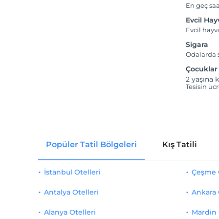
En geç saa
Evcil Ha
Evcil hay
Sigara
Odalarda s
Çocuklar
2 yaşına k
Tesisin üc
Popüler Tatil Bölgeleri
Kış Tatili
İstanbul Otelleri
Çeşme O
Antalya Otelleri
Ankara 
Alanya Otelleri
Mardin 