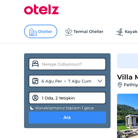
Oteller
Termal Oteller
Kayak 
Villa 
-
6 Ağu Per
7 Ağu Cum
Fethiy
Konaklamanız toplam 1 gece
Ara