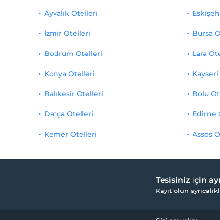
Ayvalık Otelleri
Eskişehi
İzmir Otelleri
Bursa O
Bodrum Otelleri
Lara Ote
Konya Otelleri
Kayseri 
Balıkesir Otelleri
Bolu Ot
Datça Otelleri
Edirne 
Kemer Otelleri
Assos O
Tesisiniz için a
Kayıt olun ayrıcalıkl