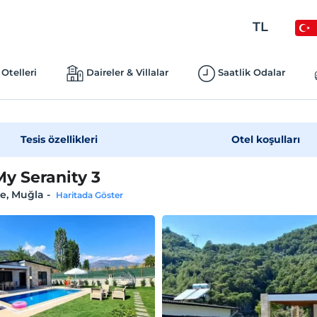
TL
Otelleri
Daireler & Villalar
Saatlik Odalar
Tesis özellikleri
Otel koşulları
My Seranity 3
e, Muğla
-
Haritada Göster