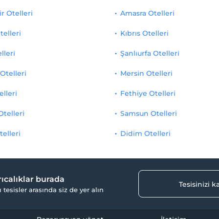
r Otelleri
Amasra Otelleri
telleri
Kıbrıs Otelleri
lleri
Şanlıurfa Otelleri
Otelleri
Mersin Otelleri
elleri
Fethiye Otelleri
Otelleri
Samsun Otelleri
telleri
Didim Otelleri
yrıcalıklar burada
Tesisinizi 
ı tesisler arasında siz de yer alın