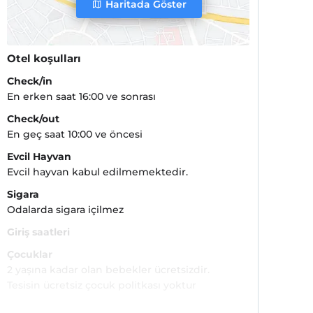
Haritada Göster
Otel koşulları
Check/in
En erken saat 16:00 ve sonrası
Check/out
En geç saat 10:00 ve öncesi
Evcil Hayvan
Evcil hayvan kabul edilmemektedir.
Sigara
Odalarda sigara içilmez
Giriş saatleri
Çocuklar
2 yaşına kadar olan bebekler ücretsizdir.
Tesisin ücretsiz çocuk politkası yoktur