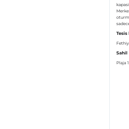
kapasi
Merkez
oturm
sadece
Tesis
Fethiy
Sahil
Plaja 