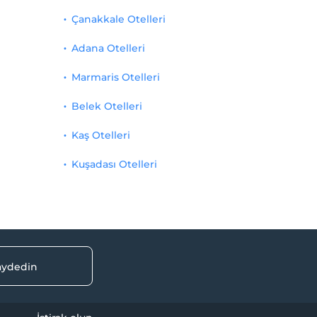
Çanakkale Otelleri
Adana Otelleri
Marmaris Otelleri
Belek Otelleri
Kaş Otelleri
Kuşadası Otelleri
kaydedin