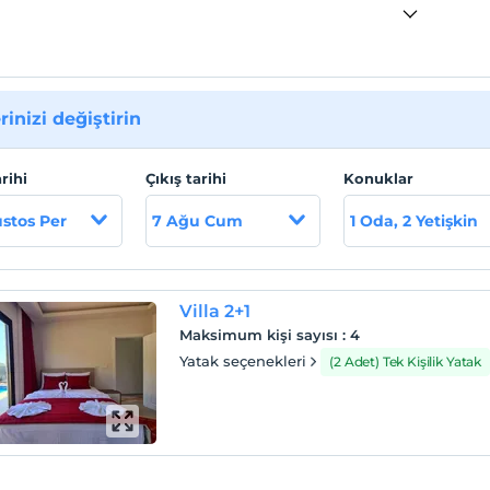
rinizi değiştirin
arihi
Çıkış tarihi
Konuklar
stos Per
7 Ağu Cum
1 Oda, 2 Yetişkin
Villa 2+1
Maksimum kişi sayısı
:
4
Yatak seçenekleri
(2 Adet) Tek Kişilik Yatak