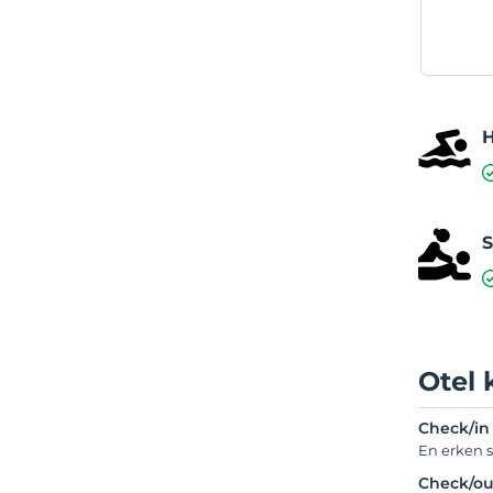
S
Otel 
Check/in
En erken s
Check/ou