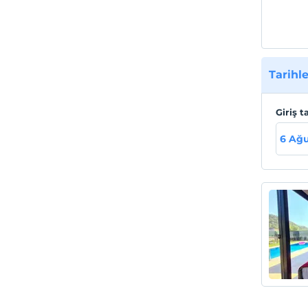
Tarihle
Giriş t
6 Ağu