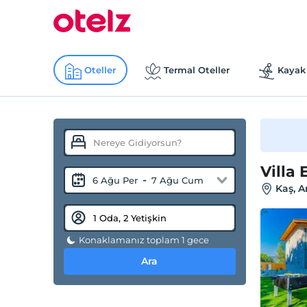
Oteller
Termal Oteller
Kayak 
Villa
-
6 Ağu Per
7 Ağu Cum
Kaş, A
Konaklamanız toplam 1 gece
Ara