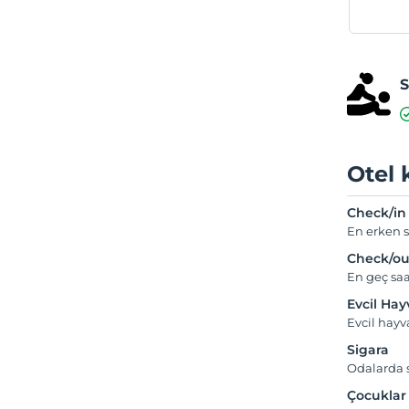
S
Otel 
Check/in
En erken s
Check/ou
En geç saa
Evcil Ha
Evcil hay
Sigara
Odalarda s
Çocuklar