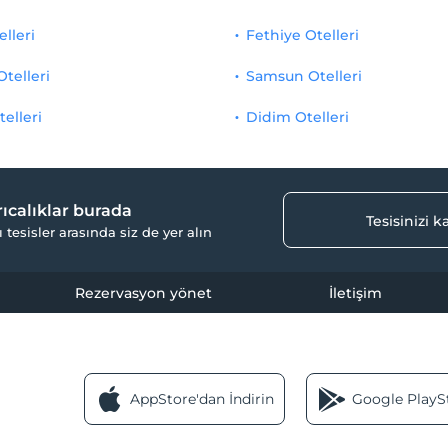
elleri
Fethiye Otelleri
Otelleri
Samsun Otelleri
telleri
Didim Otelleri
yrıcalıklar burada
Tesisinizi 
ı tesisler arasında siz de yer alın
Rezervasyon yönet
İletişim
AppStore'dan İndirin
Google PlaySt