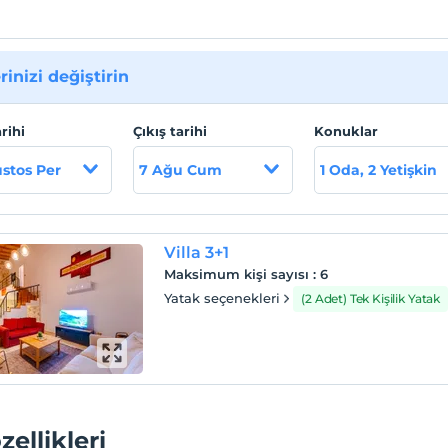
rinizi değiştirin
arihi
Çıkış tarihi
Konuklar
stos Per
7 Ağu Cum
1 Oda, 2 Yetişkin
Villa 3+1
Maksimum kişi sayısı
:
6
Yatak seçenekleri
(2 Adet) Tek Kişilik Yatak
zellikleri