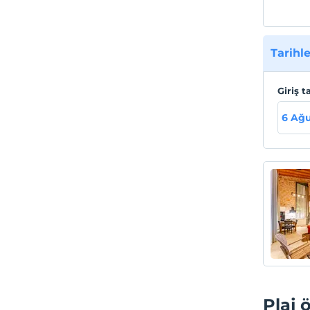
Tarihle
Giriş t
6 Ağu
Plaj ö