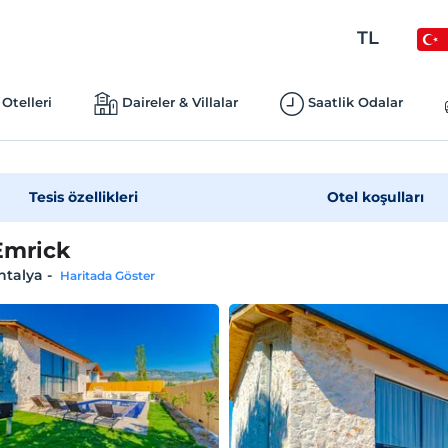
TL
Otelleri
Daireler & Villalar
Saatlik Odalar
Tesis özellikleri
Otel koşulları
 Emrick
ntalya
-
Haritada Göster