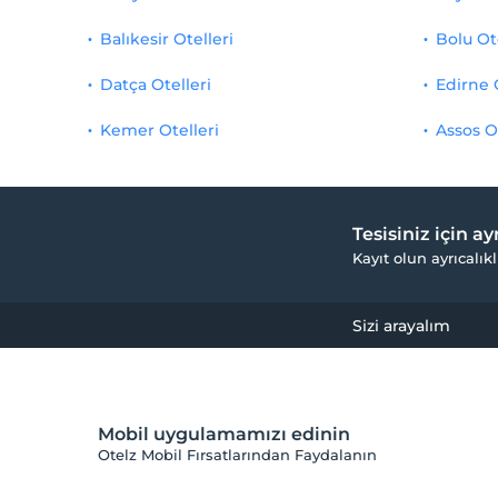
Balıkesir Otelleri
Bolu Ot
Datça Otelleri
Edirne 
Kemer Otelleri
Assos O
Tesisiniz için a
Kayıt olun ayrıcalıkl
Sizi arayalım
Mobil uygulamamızı edinin
Otelz Mobil Fırsatlarından Faydalanın