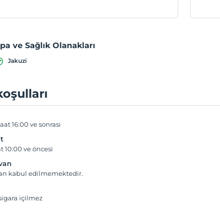
pa ve Sağlık Olanakları
Jakuzi
koşulları
aat 16:00 ve sonrası
t
t 10:00 ve öncesi
yvan
van kabul edilmemektedir.
igara içilmez