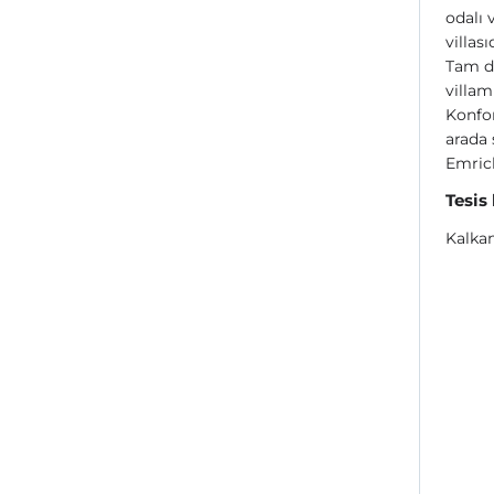
odalı 
villasıd
Tam d
villam
Konfor
arada s
Emrick
Tesis
Kalka