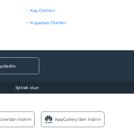
Kaş Otelleri
Kuşadası Otelleri
kaydedin
İştirak olun
ore'dan İndirin
AppGallery'den İndirin