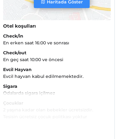
Haritada Göster
Otel koşulları
Check/in
En erken saat 16:00 ve sonrası
Check/out
En geç saat 10:00 ve öncesi
Evcil Hayvan
Evcil hayvan kabul edilmemektedir.
Sigara
Odalarda sigara içilmez
Çocuklar
2 yaşına kadar olan bebekler ücretsizdir.
Tesisin ücretsiz çocuk politkası yoktur