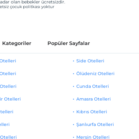
adar olan bebekler ücretsizdir.
retsiz çocuk politkası yoktur
Kategoriler
Popüler Sayfalar
telleri
Side Otelleri
Otelleri
Ölüdeniz Otelleri
Otelleri
Cunda Otelleri
r Otelleri
Amasra Otelleri
telleri
Kıbrıs Otelleri
lleri
Şanlıurfa Otelleri
Otelleri
Mersin Otelleri