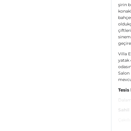
şirin b
konakl
bahçes
oldukç
çiftle
sinema
geçireb
Villa 
yatak 
odasın
Salon 
mevcu
Tesis
Dalama
Sahil
Çakıll