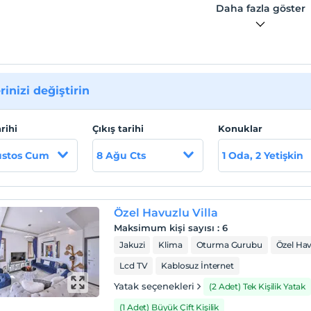
Daha fazla göster
rinizi değiştirin
arihi
Çıkış tarihi
Konuklar
ustos Cum
8 Ağu Cts
1 Oda, 2 Yetişkin
Özel Havuzlu Villa
Maksimum kişi sayısı
:
6
Jakuzi
Klima
Oturma Gurubu
Özel Ha
Lcd TV
Kablosuz İnternet
Yatak seçenekleri
(2 Adet) Tek Kişilik Yatak
(1 Adet) Büyük Çift Kişilik