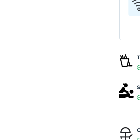
T
S
O