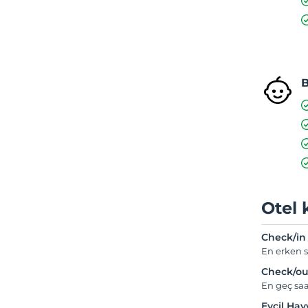
Otel 
Check/in
En erken s
Check/ou
En geç saa
Evcil Ha