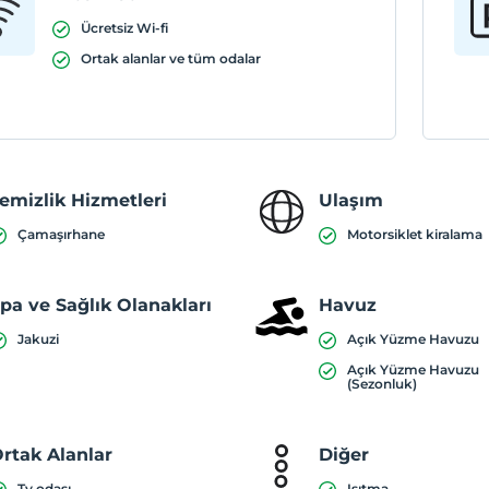
Ücretsiz Wi-fi
Ortak alanlar ve tüm odalar
emizlik Hizmetleri
Ulaşım
Çamaşırhane
Motorsiklet kiralama
pa ve Sağlık Olanakları
Havuz
Jakuzi
Açık Yüzme Havuzu
Açık Yüzme Havuzu
(Sezonluk)
rtak Alanlar
Diğer
Tv odası
Isıtma