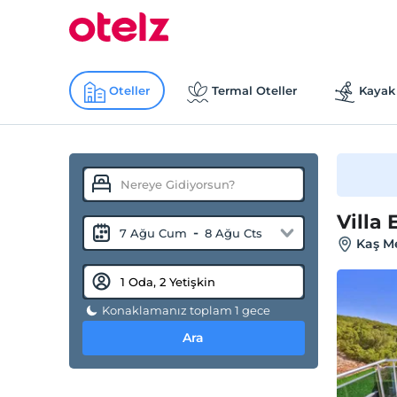
Oteller
Termal Oteller
Kayak 
Villa 
-
7 Ağu Cum
8 Ağu Cts
Kaş Me
Konaklamanız toplam 1 gece
Ara