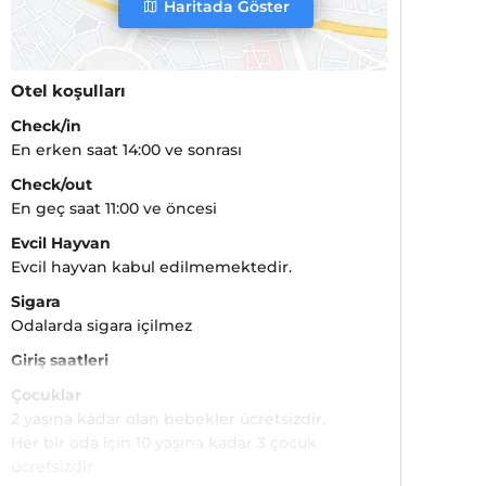
Haritada Göster
Otel koşulları
Check/in
En erken saat 14:00 ve sonrası
Check/out
En geç saat 11:00 ve öncesi
Evcil Hayvan
Evcil hayvan kabul edilmemektedir.
Sigara
Odalarda sigara içilmez
Giriş saatleri
Çocuklar
2 yaşına kadar olan bebekler ücretsizdir.
Her bir oda için 10 yaşına kadar 3 çocuk
ücretsizdir