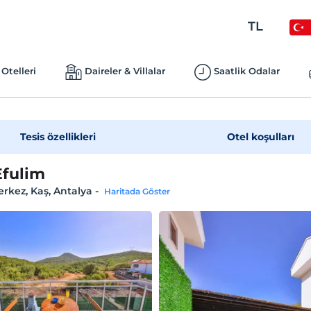
TL
Otelleri
Daireler & Villalar
Saatlik Odalar
Tesis özellikleri
Otel koşulları
Efulim
rkez, Kaş, Antalya
-
Haritada Göster