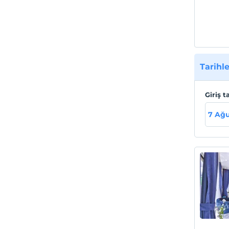
Tarihle
Giriş t
7 Ağ