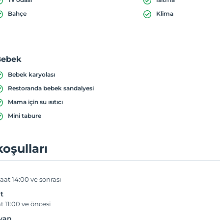
Bahçe
Klima
Bebek
Bebek karyolası
Restoranda bebek sandalyesi
Mama için su ısıtıcı
Mini tabure
koşulları
aat 14:00 ve sonrası
t
t 11:00 ve öncesi
yvan