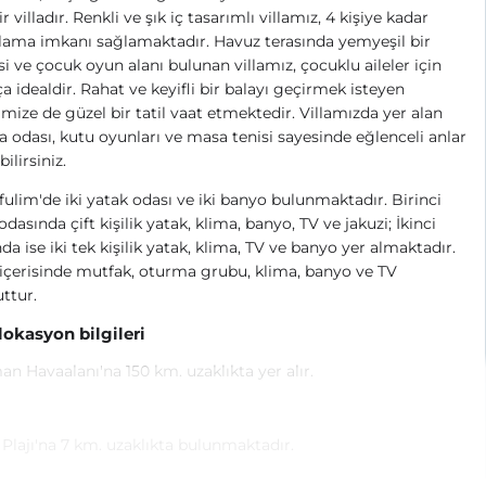
ir villadır. Renkli ve şık iç tasarımlı villamız, 4 kişiye kadar
ama imkanı sağlamaktadır. Havuz terasında yemyeşil bir
i ve çocuk oyun alanı bulunan villamız, çocuklu aileler için
a idealdir. Rahat ve keyifli bir balayı geçirmek isteyen
rimize de güzel bir tatil vaat etmektedir. Villamızda yer alan
 odası, kutu oyunları ve masa tenisi sayesinde eğlenceli anlar
ilirsiniz.
Efulim'de iki yatak odası ve iki banyo bulunmaktadır. Birinci
odasında çift kişilik yatak, klima, banyo, TV ve jakuzi; İkinci
da ise iki tek kişilik yatak, klima, TV ve banyo yer almaktadır.
içerisinde mutfak, oturma grubu, klima, banyo ve TV
ttur.
 lokasyon bilgileri
n Havaalanı'na 150 km. uzaklıkta yer alır.
ı Plajı'na 7 km. uzaklıkta bulunmaktadır.