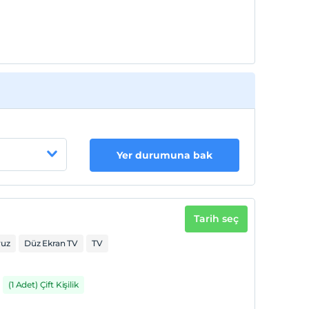
Yer durumuna bak
Tarih seç
vuz
Düz Ekran TV
TV
(1 Adet) Çift Kişilik