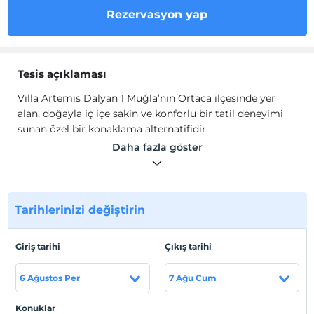
Rezervasyon yap
Tesis açıklaması
Villa Artemis Dalyan 1 Muğla’nın Ortaca ilçesinde yer
alan, doğayla iç içe sakin ve konforlu bir tatil deneyimi
sunan özel bir konaklama alternatifidir.
Modern tasarımı, ferah yaşam alanları ve huzurlu
Daha fazla göster
ortamıyla, aileler ve arkadaş grupları için ideal bir
seçenektir.
Tesis lokasyon bilgileri
Tarihlerinizi değiştirin
Villa, Dalyan merkeze yakın konumda yer almakta olup,
bölgedeki plajlara, doğal güzelliklere ve tarihi alanlara
Giriş tarihi
Çıkış tarihi
kolay erişim imkânı sunar.
6 Ağustos Per
7 Ağu Cum
Haritada Göster
Konuklar