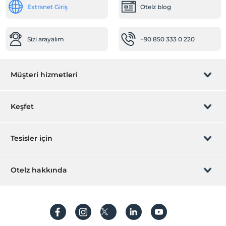
Extranet Giriş
Otelz blog
Dinlenme Odası
Sizi arayalım
+90 850 333 0 220
Müşteri hizmetleri
Rezervasyon yönet
Keşfet
Sizi arayalım
Hediye Kart
Tesisler için
İştirak olun
ZPara Nedir?
Hemen tesisinizi ekleyin
Otelz hakkında
İletişim
Üye girişi
Villa/Daire ekleyin
Hakkımızda
Sıkça sorulan sorular
Hesap oluştur
Sürdürülebilirlik