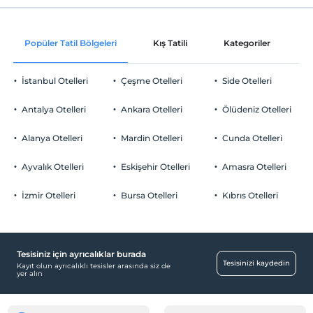
Internet
Check/in
Ücretsiz
En erken saat 16:00 ve sonrası
Popüler Tatil Bölgeleri
Kış Tatili
Kategoriler
P
Check/out
En geç saat 12:00 ve öncesi
İstanbul Otelleri
Çeşme Otelleri
Side Otelleri
Evcil Hayvan
Evcil hayvan kabul edilmemektedir.
Antalya Otelleri
Ankara Otelleri
Ölüdeniz Otelleri
Sigara
Odalarda sigara içilmez
Alanya Otelleri
Mardin Otelleri
Cunda Otelleri
Otopark
Çocuklar
2 yaşına kadar olan bebekler ücretsizdir.
Ücretsiz
Ayvalık Otelleri
Eskişehir Otelleri
Amasra Otelleri
Tesisin ücretsiz çocuk politkası yoktur
İzmir Otelleri
Bursa Otelleri
Kıbrıs Otelleri
Tesisiniz için ayrıcalıklar burada
Havuz
Tesisinizi kaydedin
Kayıt olun ayrıcalıklı tesisler arasında siz de
yer alın
Açık Yüzme Havuzu
Spa ve Sağlık Olanakları