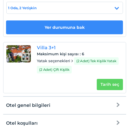
1 Oda, 2 Yetişkin
Otel koşulları
Yer durumuna bak
Check/in
En erken saat 16:00 ve sonrası
Check/out
Villa 3+1
En geç saat 12:00 ve öncesi
Maksimum kişi sayısı
:
6
Evcil Hayvan
Yatak seçenekleri
(2 Adet) Tek Kişilik Yatak
Evcil hayvan kabul edilmemektedir.
(2 Adet) Çift Kişilik
Sigara
Odalarda sigara içilmez
Tarih seç
Çocuklar
2 yaşına kadar olan bebekler ücretsizdir.
Tesisin ücretsiz çocuk politkası yoktur
Otel genel bilgileri
Otel koşulları