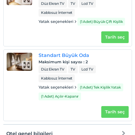
Düz Ekran TV
TV
Lcd TV
Kablosuz İnternet
Yatak seçenekleri
(1 Adet) Büyük Çift Kişilik
Tarih seç
Standart Büyük Oda
Maksimum kişi sayısı
:
2
Düz Ekran TV
TV
Lcd TV
Kablosuz İnternet
Yatak seçenekleri
(1 Adet) Tek Kişilik Yatak
(1 Adet) Açılır-Kapanır
Tarih seç
Otel genel bilgileri