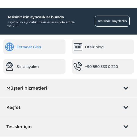
Aile odaları
Tesisiniz için ayrıcalıklar burada
Engelli
Tesisinizi kaydedin
Kayıt olun ayrıcalıklı tesisler arasında siz de
yer alın
Ana kapı giriş düz ayaktır
Sağlık
Extranet Giriş
Otelz blog
Hastaneye kolay ulaşım (15 dakika)
Resepsiyon Hizmetleri
Sizi arayalım
+90 850 333 0 220
24 saat açık resepsiyon
Hızlı check-in/check-out
Bebek
Müşteri hizmetleri
Bebek karyolası
Rezervasyon yönet
Restoranda bebek sandalyesi
Keşfet
Mama için su ısıtıcı
Sizi arayalım
Hediye Kart
Temizlik Hizmetleri
Tesisler için
Günlük temizlik hizmeti