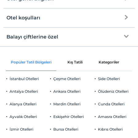
Otel koşulları
Internet
Check/in
Ücretsiz Wi-fi
En erken saat 13:00 ve sonrası
Balayı çiftlerine özel
Ortak alanlar ve tüm odalar
Check/out
En geç saat 11:00 ve öncesi
Oda süslemesi
Evcil Hayvan
Popüler Tatil Bölgeleri
Kış Tatili
Kategoriler
P
Evcil hayvan kabul edilmemektedir.
Odaya meyve sepeti ikramı
Sigara
İstanbul Otelleri
Çeşme Otelleri
Side Otelleri
Odalarda sigara içilmez
Otopark
Çocuklar
Antalya Otelleri
Ankara Otelleri
Ölüdeniz Otelleri
2 yaşına kadar olan bebekler ücretsizdir.
Ücretsiz Halka Açık Otopark
Her bir oda için 10 yaşına kadar 1 çocuk ücretsizdir
Alanya Otelleri
Mardin Otelleri
Cunda Otelleri
Otopark (Tesis bünyesinde)
Ayvalık Otelleri
Eskişehir Otelleri
Amasra Otelleri
İzmir Otelleri
Bursa Otelleri
Kıbrıs Otelleri
Odalar