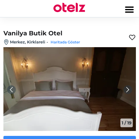
Vanilya Butik Otel
Merkez, Kirklareli
-
Haritada Göster
1
/
19