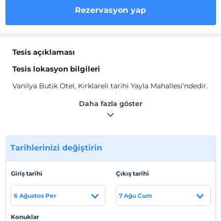
Rezervasyon yap
Tesis açıklaması
Tesis lokasyon bilgileri
Vanilya Butik Otel, Kırklareli tarihi Yayla Mahallesi'ndedir.
Şehir merkezi, Atatürk Evi, Kırklareli Kültür ve Sanat
Daha fazla göster
Müzesi, Ali rıza Efendi Müzesi'ne yürüyüş mesafesindedir.
Haritada Göster
Tarihlerinizi değiştirin
Giriş tarihi
Çıkış tarihi
Otel koşulları
6 Ağustos Per
7 Ağu Cum
Check/in
En erken saat 13:00 ve sonrası
Konuklar