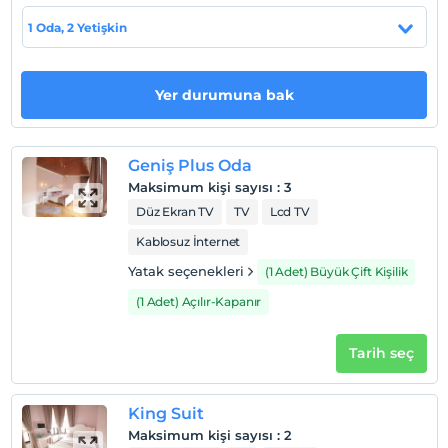
Check/out
En geç saat 11:00 ve öncesi
1 Oda, 2 Yetişkin
Evcil Hayvan
Evcil hayvan kabul edilmemektedir.
Yer durumuna bak
Sigara
Odalarda sigara içilmez
Geniş Plus Oda
Çocuklar
Maksimum kişi sayısı
:
3
2 yaşına kadar olan bebekler ücretsizdir.
Her bir oda için 10 yaşına kadar 1 çocuk ücretsizdir
Düz Ekran TV
TV
Lcd TV
Kablosuz İnternet
Yatak seçenekleri
(1 Adet) Büyük Çift Kişilik
(1 Adet) Açılır-Kapanır
Tarih seç
King Suit
Maksimum kişi sayısı
:
2