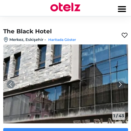
The Black Hotel
Merkez, Eskişehir
-
Haritada Göster
1
/
43