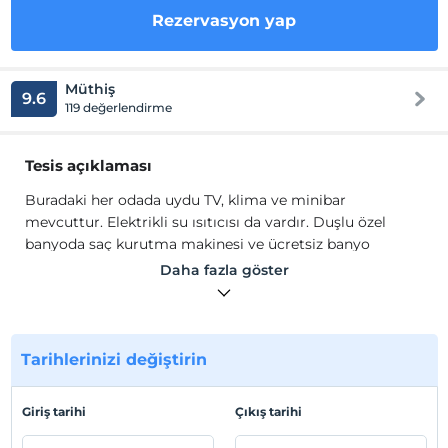
Rezervasyon yap
Müthiş
9.6
119 değerlendirme
Tesis açıklaması
Buradaki her odada uydu TV, klima ve minibar
mevcuttur. Elektrikli su ısıtıcısı da vardır. Duşlu özel
banyoda saç kurutma makinesi ve ücretsiz banyo
malzemeleri bulunmaktadır. The Black'te oda servisi ile
Daha fazla göster
24 saat açık resepsiyon mevcuttur.
Buradaki her odada uydu TV, klima ve minibar
mevcuttur. Elektrikli su ısıtıcısı da vardır. Duşlu özel
banyoda saç kurutma makinesi ve ücretsiz banyo
Tarihlerinizi değiştirin
malzemeleri bulunmaktadır. The Black'te oda servisi ile
24 saat açık resepsiyon mevcuttur.
Giriş tarihi
Çıkış tarihi
Tesis lokasyon bilgileri