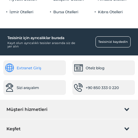
İzmir Otelleri
Bursa Otelleri
Kıbrıs Otelleri
Çalışma Alanları
Faks/fotokopi
Tesisiniz için ayrıcalıklar burada
Sağlık
Tesisinizi kaydedin
Kayıt olun ayrıcalıklı tesisler arasında siz de
yer alın
Hastaneye kolay ulaşım (15 dakika)
Öne Çıkan Özellikler
Extranet Giriş
Otelz blog
Şehir merkezi
Yiyecek & İçecek
Sizi arayalım
+90 850 333 0 220
Odaya yemek servisi
Paket servis olanağı
Odalar
Müşteri hizmetleri
Ses geçirmeyen odalar
Rezervasyon yönet
Engelli odaları
Keşfet