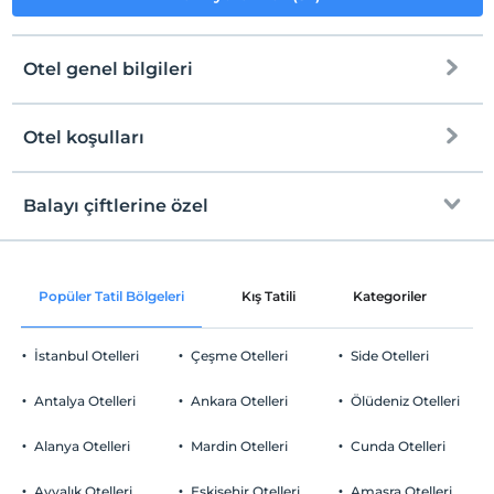
Sigara
Odalarda sigara içilmez
Çocuklar
Otel genel bilgileri
Tesisimizde 13 yaş altı çocuklar konaklayamaz
Otel koşulları
Internet
Check/in
Ücretsiz Wi-fi
En erken saat 14:00 ve sonrası
Balayı çiftlerine özel
Ortak alanlar ve tüm odalar
Check/out
En geç saat 12:00 ve öncesi
Çerez ikramı
Evcil Hayvan
Popüler Tatil Bölgeleri
Kış Tatili
Kategoriler
P
Evcil hayvan kabul edilmemektedir.
Sigara
İstanbul Otelleri
Çeşme Otelleri
Side Otelleri
Odalarda sigara içilmez
Otopark
Çocuklar
Antalya Otelleri
Ankara Otelleri
Ölüdeniz Otelleri
Tesisimizde 13 yaş altı çocuklar konaklayamaz
Ücretsiz Özel Otopark
Alanya Otelleri
Mardin Otelleri
Cunda Otelleri
Otopark (Tesis bünyesinde)
Ayvalık Otelleri
Eskişehir Otelleri
Amasra Otelleri